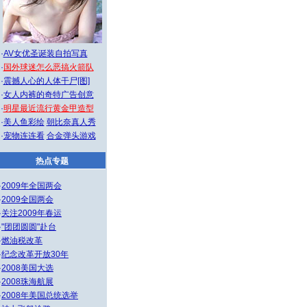
·
AV女优圣诞装自拍写真
·
国外球迷怎么恶搞火箭队
·
震撼人心的人体干尸[图]
·
女人内裤的奇特广告创意
·
明星最近流行黄金甲造型
·
美人鱼彩绘
朝比奈真人秀
·
宠物连连看
合金弹头游戏
热点专题
·
2009年全国两会
·
2009全国两会
·
关注2009年春运
·
"团团圆圆"赴台
·
燃油税改革
·
纪念改革开放30年
·
2008美国大选
·
2008珠海航展
·
2008年美国总统选举