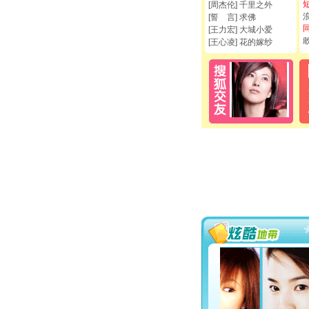
[周杰伦] 千里之外
[誓 言] 求佛
[王力宏] 大城小爱
[王心凌] 花的嫁纱