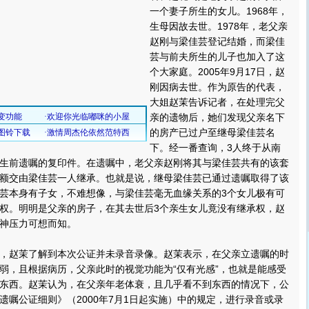
一个妻子所生的女儿。1968年，
生母因故去世。1978年，老父亲
赵刚与梁佳芸登记结婚，而梁佳
芸与前夫所生的儿子也加入了这
个大家庭。2005年9月17日，赵
刚因病去世。作为原告的代表，
大姐赵茉告诉记者，在处理完父
亲的遗物后，她们发现父亲名下
的房产已过户至继母梁佳芸名
下。经一番查询，3人终于从南
生前遗嘱的复印件。在遗嘱中，老父亲赵刚将其与梁佳芸共有的该套
额交由梁佳芸一人继承。也就是说，继母梁佳芸已通过遗嘱取得了该
芸本身有子女，不难想像，与梁佳芸毫无血缘关系的3个女儿极有可
权。明明是父亲的房子，在其去世后3个亲生女儿竟没有继承权，赵
神压力可想而知。
赵茉了解到本次公证并未录音录像。赵茉表示，在父亲立遗嘱的时
弱，且根据病历，父亲此时的视觉功能为“仅有光感”，也就是能感受
东西。赵茉认为，在父亲年老体衰，且几乎看不到东西的情况下，公
遗嘱公证细则》（2000年7月1日起实施）中的规定，进行录音或录