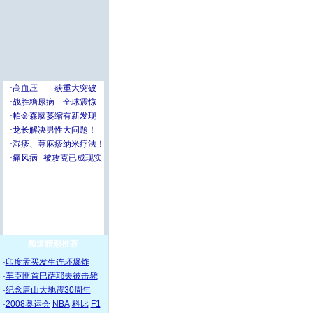
频道精彩推荐
·
印度孟买发生连环爆炸
·
车臣匪首巴萨耶夫被击毙
·
纪念唐山大地震30周年
·
2008奥运会
NBA
科比
F1