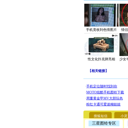
手机竟收到色情图片
情侣
性文化扑克牌亮相
少女
【
相关链接
】
搜狐短信
小灵
三星图铃专区