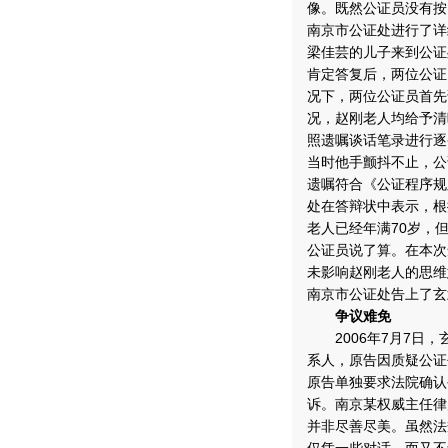
像。既然公证员没有按
南京市公证处进行了详
梁佳芸的儿子来到公证
肯定答复后，两位公证
况下，两位公证员首先
况，赵刚老人均给予清
照遗嘱谈话笔录进行逐
当时他手颤抖不止，公
遗嘱符合《公证程序规
处在答辩状中表示，根
老人已经年满70岁，
公证员说了算。在本次
未影响赵刚老人的思维
南京市公证处告上了玄
争议难免
2006年7月7日，
系人，原告因质疑公证
原告单独要求法院确认
诉。南京某权威主任律
并非尽善尽美。虽然法