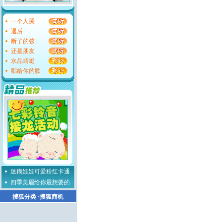
一个人哭
退后
断了的弦
还是朋友
水晶蜻蜓
唱给你的歌
迷糊娃娃可爱粉红卡通
四季美眉给你最想要的
搜狐分类
·
搜狐商机