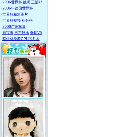
·
2006世界杯
姚明
王治郅
·
2006年德国世界杯
·
世界杯精彩图片
·
世界杯视频
积分榜
·
2006广州车展
·
新宝来
日产轩逸
奇瑞V5
·
蔡依林身着CPU芯片衣