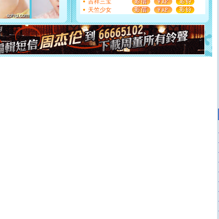
你是我专业！水晶之恋祝你新年快乐
吉祥三宝
[元旦]
如果上天让我许三个愿望，一是今生今世和你在一
天竺少女
起；二是再生再世和你在一起；三是三生三世和你不再分
离。水晶之恋祝你新年快乐
[元旦]
当我狠下心扭头离去那一刻，你在我身后无助地哭
泣，这痛楚让我明白我多么爱你。我转身抱住你：这猪不
卖了。水晶之恋祝你新年快乐。
[春节]
风柔雨润好月圆，半岛铁盒伴身边，每日尽显开心
颜！冬去春来似水如烟，劳碌人生需尽欢！听一曲轻歌，
道一声平安！新年吉祥万事如愿
[春节]
传说薰衣草有四片叶子：第一片叶子是信仰，第二
片叶子是希望，第三片叶子是爱情，第四片叶子是幸运。
送你一棵薰衣草，愿你新年快乐！