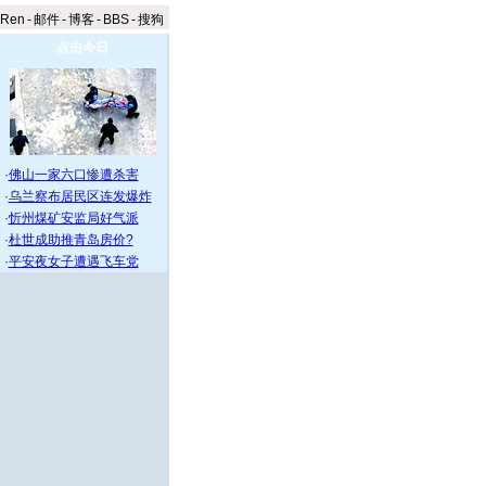
aRen
-
邮件
-
博客
-
BBS
-
搜狗
点击今日
·
佛山一家六口惨遭杀害
·
乌兰察布居民区连发爆炸
·
忻州煤矿安监局好气派
·
杜世成助推青岛房价?
·
平安夜女子遭遇飞车党