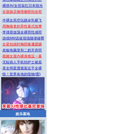
·
裸拼AV女优翁红日本脱光
·
女孩旅店偷情被暗拍全程
·
半裸女高空玩跳伞乳横飞
·
用胸推拿的异性泰式按摩
·
李倩蓉放荡全裸照性感照
·
游戏MM选拔现场随便碰臀
·
女星拍戏时胸部惨遭蹂躏
·
老板电脑里和二奶开房照
·
视频女屋内裸身挑逗一幕
·
无耻病人手机拍护士裙底
·
美女明星透视装近乎全裸
·
惊！世界各地的怪物(图)
娱乐基地