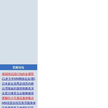
百姓论坛
·
泰国情侣流行拍的全裸照
·
21岁大学MM网络征友(图)
·
日本超女选秀必须亮内裤
·
台湾辣妹的激情艳舞表演
·
女星沙滩竟当众吻胸激情
·
曹颖印小天酒店激情曝光
·
MM浴室自拍完美浑圆身体
·
实拍泰国真正色情红灯区