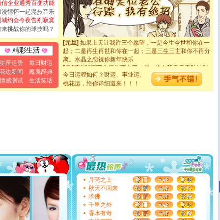
短信企业通秀百变功能
如意,快乐,鲜花,一切美好的祝愿与你同在.圣诞快乐!
浪漫情怀一起漫步音乐
[元旦]
看到你我会触电；看不到你我要充电；没有你我会
同城约会今夜告别寂寞
断电。爱你是我职业，想你是我事业，抱你是我特长，吻
敢来挑战你的球技吗？
你是我专业！水晶之恋祝你新年快乐
[元旦]
如果上天让我许三个愿望，一是今生今世和你在一
起；二是再生再世和你在一起；三是三生三世和你不再分
精彩生活
离。水晶之恋祝你新年快乐
[元旦]
当我狠下心扭头离去那一刻，你在我身后无助地哭
星座运势
每日财运
泣，这痛楚让我明白我多么爱你。我转身抱住你：这猪不
花边新闻
魔鬼辞典
今日运程如何？财运、事业运、
卖了。水晶之恋祝你新年快乐。
情感测试
生活笑话
桃花运，给你详细道来！！！
[春节]
风柔雨润好月圆，半岛铁盒伴身边，每日尽显开心
颜！冬去春来似水如烟，劳碌人生需尽欢！听一曲轻歌，
道一声平安！新年吉祥万事如愿
[春节]
传说薰衣草有四片叶子：第一片叶子是信仰，第二
片叶子是希望，第三片叶子是爱情，第四片叶子是幸运。
送你一棵薰衣草，愿你新年快乐！
[圣诞节]
圣诞节到了，想想没什么送给你的，又不打算给
你太多，只有给你五千万：千万快乐！千万要健康！千万
要平安！千万要知足！千万不要忘记我！
[圣诞节]
不只这样的日子才会想起你,而是这样的日子才
能正大光明地骚扰你,告诉你,圣诞要快乐!新年要快乐!天天
都要快乐噢!
月亮之上
[圣诞节]
奉上一颗祝福的心,在这个特别的日子里,愿幸福,
秋天不回来
如意,快乐,鲜花,一切美好的祝愿与你同在.圣诞快乐!
求佛
[元旦]
看到你我会触电；看不到你我要充电；没有你我会
千里之外
断电。爱你是我职业，想你是我事业，抱你是我特长，吻
香水有毒