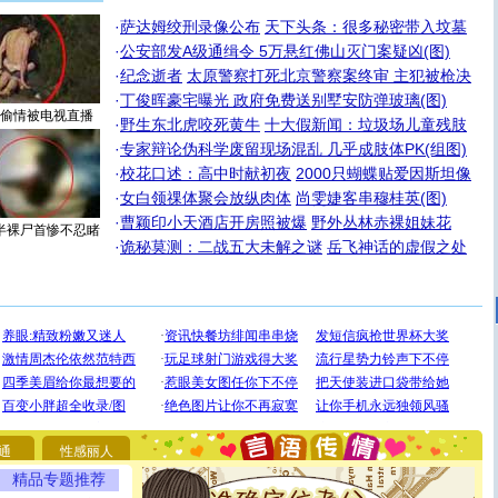
·
萨达姆绞刑录像公布
天下头条：很多秘密带入坟墓
·
公安部发A级通缉令 5万悬红佛山灭门案疑凶(图)
·
纪念逝者
太原警察打死北京警察案终审 主犯被枪决
·
丁俊晖豪宅曝光 政府免费送别墅安防弹玻璃(图)
偷情被电视直播
·
野生东北虎咬死黄牛
十大假新闻：垃圾场儿童残肢
·
专家辩论伪科学废留现场混乱 几乎成肢体PK(组图)
·
校花口述：高中时献初夜
2000只蝴蝶贴爱因斯坦像
·
女白领祼体聚会放纵肉体
尚雯婕客串穆桂英(图)
·
曹颖印小天酒店开房照被爆
野外丛林赤裸姐妹花
半裸尸首惨不忍睹
·
诡秘莫测：二战五大未解之谜
岳飞神话的虚假之处
[圣诞节]
圣诞节到了，想想没什么送给你的，又不打算给
你太多，只有给你五千万：千万快乐！千万要健康！千万
要平安！千万要知足！千万不要忘记我！
[圣诞节]
不只这样的日子才会想起你,而是这样的日子才
能正大光明地骚扰你,告诉你,圣诞要快乐!新年要快乐!天天
通
性感丽人
都要快乐噢!
精品专题推荐
[圣诞节]
奉上一颗祝福的心,在这个特别的日子里,愿幸福,