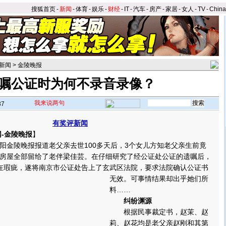
搜狐首页
-
新闻
-
体育
-
娱乐
-
财经
-
IT
-
汽车
-
房产
-
家居
-
女人
-
TV
-
Chin
新闻
>
金陵晚报
嘱公证时为何不录音录像？
我来说两句
37
有奖评新闻
-金陵晚报
】
金陵晚报报道老父亲去世100多天后，3个女儿方知老父亲生前竟
房屋全部留给了老伴梁佳芸。在仔细研究了经公证处公证的遗嘱后，
在瑕疵，遂将南京市公证处告上了玄武区法院，要求法院确认公证书
无效。
可事情结果却出乎她们所
料……
纠纷渊源
根据民事裁定书，赵茉、赵
莉、赵花均是老父亲赵刚和其第