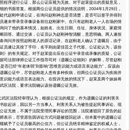
照程序进行公证，那么公证应视为无效。对于赵茉提出的质疑意见，
细的书面答复。根据两位公证员提供的情况说明，2004年1月29日，
处代赵刚申请公证，在询问赵刚神志是否清楚，是否可以签字并得到
员遂未带录音录像设备前往赵刚家中。在只有赵刚老人一人在场的情
询问了他的基本情况，如姓名、出生日期、住址、身体状况、家庭情
晰回答。通过交谈，公证员认为赵刚神智清醒，意思明确。两人遂按
条询问并按照赵刚老人的原话记录。在赵刚老人确认了遗嘱后，由于
证员遂让其按了手印，名字则由梁佳芸之子代签。公证处认为，该份
则》的有关规定。对于赵茉提出应在公证中录音或录像的质疑，公证
据司法部律师公证工作指导司对《遗嘱公证细则》的解释，尽管赵刚
但是否已经“年老体弱”到影响“思维意识能力或语言表达能力”，应该由
遗嘱公证中，尽管赵刚老人患有多种疾病，但两位公证员认为疾病并
意识能力或语言表达能力。在投诉无效的情况下，赵茉及两个妹妹将
武区法院，要求法院确认该份遗嘱公证无效。
玄武区法院经审理认为，根据公证法的规定，作为遗嘱公证的利害关
书欲起诉，因以另一方当事人、利害关系人为被告提起民事诉讼。现
公证无效，不属于法院受理民事诉讼的范围，法院遂驳回了原告的起
师表示，尽管原告因诉讼方式问题被驳回起诉，但本案中的遗嘱公证
规赋予了公证员极高的公信力，但公证员绝非精神鉴定的权威人士，