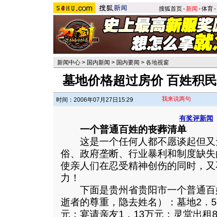
搜狐首页
-
新闻
-
体育
-
新闻中心
>
国内新闻
>
国内要闻
>
各地视窗
墓地价格超过房价 百姓积
我来说两句
时间：2006年07月27日15:29
有奖评新闻
一个普通百姓的丧葬清单
这是一个任何人都不愿谈起但又
俗、政府垄断、行业暴利和制度缺失
使亲人们在忍受精神创伤的同时，又
力！
下面是贵州省贵阳市一个普通百
逝者的尊重，隐去姓名）：墓地2．55
元；宴请亲友1．13万元；灵堂出租8