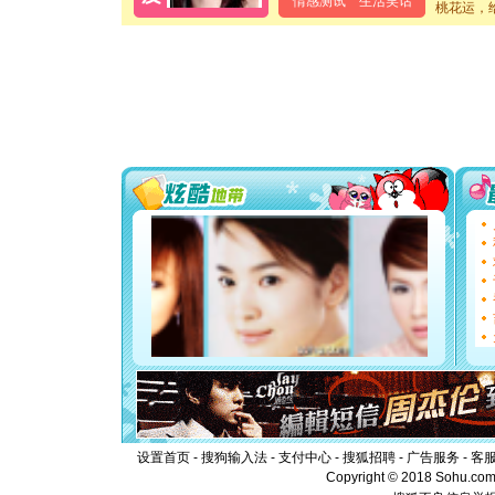
情感测试
生活笑话
泣，这痛
桃花运，
卖了。水
[春节]
风
颜！冬去
道一声平
[春节]
传
片叶子是
送你一棵
[圣诞节]
你太多，
要平安！
[圣诞节]
能正大光明
都要快乐噢
[圣诞节]
如意,快乐
[元旦]
看
断电。爱
你是我专
[元旦]
如
起；二是
离。水晶
[元旦]
当
泣，这痛
卖了。水
设置首页
-
搜狗输入法
-
支付中心
-
搜狐招聘
-
广告服务
-
客
[春节]
风
Copyright © 2018 Sohu.com I
颜！冬去