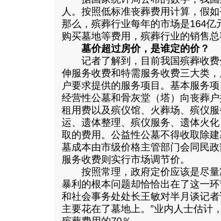
人。按照低标准丧葬费用计算，假如平
那么，殡葬行业每年的市场是164
购买墓地等费用，殡葬行业的销售总额
墓价超过房价，是谁定的价？
记者了解到，目前我国殡葬收费
伸服务收费和特需服务收费三大类，
户要求提供的服务项目。基本服务项
经营性公墓和骨灰堂（塔）向丧葬户
租用费以及殡仪馆、火葬场、殡仪服
运、遗体整理、殡仪服务、遗体火化
取的费用。公益性公墓不得收取除建
墓成本由市级价格主管部门会同民政
服务收费则实行市场调节价。
按照常理，政府定价应该是尽量
暴利的根本问题却恰恰出在了这一环
和社会事务处处长王敏对半月谈记者
主要花在了墓地上。”业内人士估计