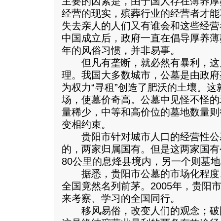
主要的因素是，由于国人存在薄养厚
经营的现实，殡葬行业的经营者才能
失去亲人的人们又有谁会和这些经营
中国成立后，政府一直在倡导厚养薄
年的风俗习惯，并非易事。
但凡有垄断，就必然有暴利，这
理。我国大多数城市，公墓是由政府
为权力“寻租”创造了肥沃的土壤。
场，使墓价奇高。公墓中见怪不怪的
量稀少，中等和高价位的墓地数量则
变相约束。
贵阳市针对城市人口的经营性公墓
的，两家归属国有。但是这两家国有
80公里的息烽县境内，另一个则墓
据悉，贵阳市公墓的市场化程度
全国竟然名列前茅。2005年，贵阳
来考察、学习的全国同行。
移风易俗，改变人们的观念；破