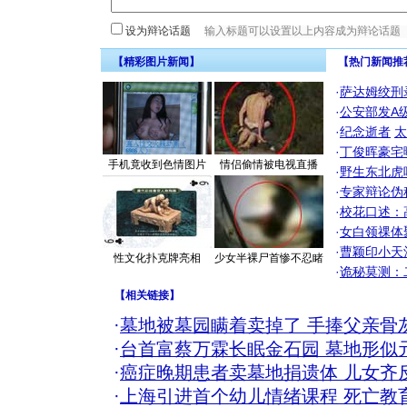
设为辩论话题
【精彩图片新闻】
【热门新闻推
·
萨达姆绞刑
·
公安部发A
·
纪念逝者
太
·
丁俊晖豪宅
手机竟收到色情图片
情侣偷情被电视直播
·
野生东北虎
·
专家辩论伪
·
校花口述：
·
女白领祼体
·
曹颖印小天
性文化扑克牌亮相
少女半裸尸首惨不忍睹
·
诡秘莫测：
【
相关链接
】
·
墓地被墓园瞒着卖掉了 手捧父亲骨
·
台首富蔡万霖长眠金石园 墓地形似
·
癌症晚期患者卖墓地捐遗体 儿女齐
·
上海引进首个幼儿情绪课程 死亡教