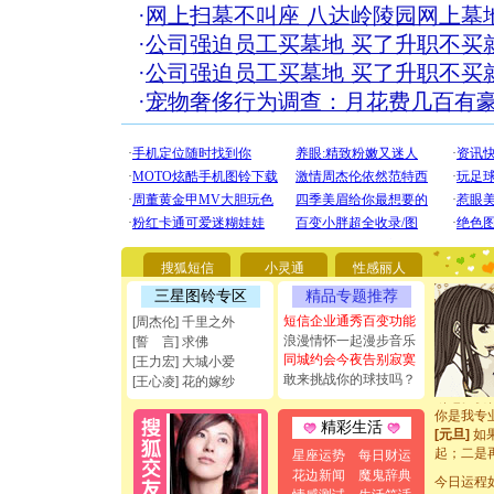
·
网上扫墓不叫座 八达岭陵园网上墓
·
公司强迫员工买墓地 买了升职不买就
·
公司强迫员工买墓地 买了升职不买就
·
宠物奢侈行为调查：月花费几百有豪
[圣诞节]
你太多，
要平安！
搜狐短信
小灵通
性感丽人
[圣诞节]
能正大光明
三星图铃专区
精品专题推荐
都要快乐噢
短信企业通秀百变功能
[周杰伦] 千里之外
[圣诞节]
浪漫情怀一起漫步音乐
[誓 言] 求佛
如意,快乐
同城约会今夜告别寂寞
[王力宏] 大城小爱
[元旦]
看
敢来挑战你的球技吗？
[王心凌] 花的嫁纱
断电。爱
你是我专
[元旦]
如
精彩生活
起；二是
星座运势
每日财运
离。水晶
花边新闻
魔鬼辞典
[元旦]
当
今日运程