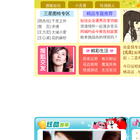
要平安！
搜狐短信
小灵通
性感丽人
[圣诞节]
三星图铃专区
精品专题推荐
能正大光明
都要快乐噢
短信企业通秀百变功能
[周杰伦] 千里之外
[圣诞节]
浪漫情怀一起漫步音乐
[誓 言] 求佛
如意,快乐
同城约会今夜告别寂寞
[王力宏] 大城小爱
[元旦]
看
敢来挑战你的球技吗？
[王心凌] 花的嫁纱
断电。爱
你是我专
精彩生活
[元旦]
如
起；二是
星座运势
每日财运
离。水晶
花边新闻
魔鬼辞典
[元旦]
今日运程
当
情感测试
生活笑话
泣，这痛
桃花运，
卖了。水
[春节]
风
颜！冬去
道一声平
[春节]
传
片叶子是
送你一棵
[圣诞节]
你太多，
要平安！
[圣诞节]
能正大光明