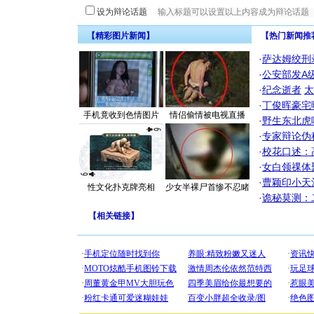
设为辩论话题
【精彩图片新闻】
【热门新闻推
·
萨达姆绞刑
·
公安部发A
·
纪念逝者
太
·
丁俊晖豪宅
手机竟收到色情图片
情侣偷情被电视直播
·
野生东北虎
·
专家辩论伪
·
校花口述：
·
女白领祼体
·
曹颖印小天
性文化扑克牌亮相
少女半裸尸首惨不忍睹
·
诡秘莫测：
【
相关链接
】
[圣诞节]
你太多，