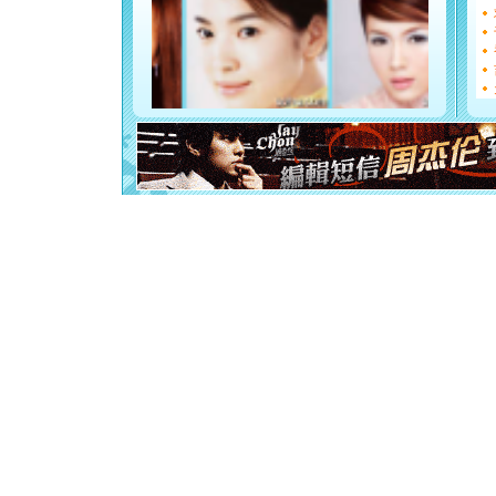
都要快乐噢
[圣诞节]
如意,快乐
[元旦]
看
断电。爱
你是我专
[元旦]
如
起；二是
离。水晶
[元旦]
当
泣，这痛
卖了。水
[春节]
风
颜！冬去
道一声平
[春节]
传
片叶子是
送你一棵