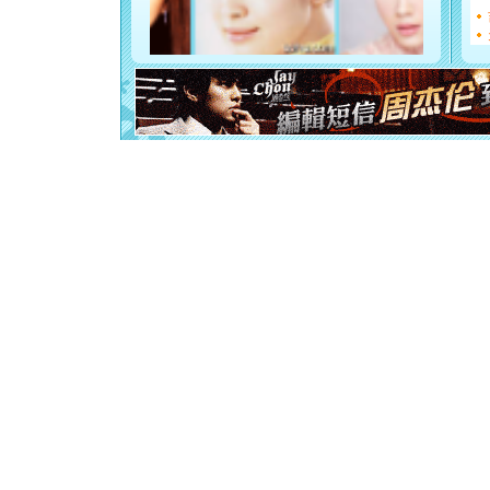
[元旦]
看
断电。爱
你是我专
[元旦]
如
起；二是
离。水晶
[元旦]
当
泣，这痛
卖了。水
[春节]
风
颜！冬去
道一声平
[春节]
传
片叶子是
送你一棵