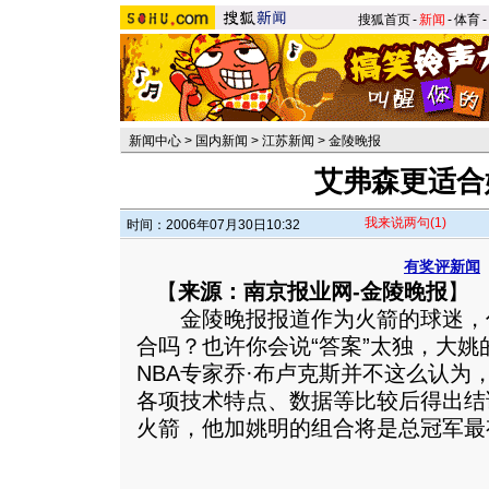
搜狐首页
-
新闻
-
体育
-
新闻中心
>
国内新闻
>
江苏新闻
>
金陵晚报
艾弗森更适合
我来说两句
(1)
时间：2006年07月30日10:32
有奖评新闻
【
来源：南京报业网-金陵晚报
】
金陵晚报报道作为火箭的球迷，
合吗？也许你会说“答案”太独，大
NBA专家乔·布卢克斯并不这么认为
各项技术特点、数据等比较后得出结
火箭，他加姚明的组合将是总冠军最