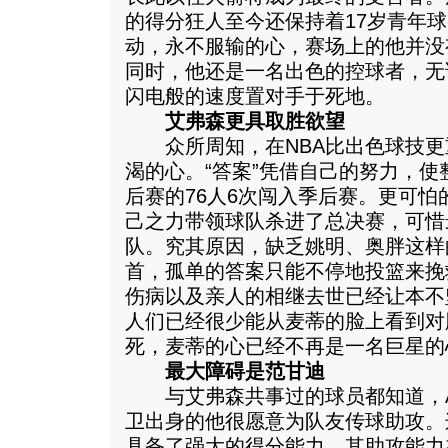
的得分狂人至今还保持着17岁青年
动，永不服输的心，赛场上的他并没
同时，他还是一名出色的控球者，无
闪电般的速度置对手于死地。
艾弗森更具取胜欲望
众所周知，在NBA比出色球技更
渴的心。“答案”凭借自己的努力，使
后赛的76人6次闯入季后赛。更可怕
己之力带领球队杀进了总决赛，可惜
队。究其原因，缺乏姚明、奥胖这样
首，孤单的答案只能不停地投篮来挽
伤病以及亲人的相继去世已经让本不
人们已经很少能从麦蒂的脸上看到对
死，麦蒂的心已经不再是一名巨星的
最大障碍是范甘迪
与艾弗森共事过的球员都知道，A
卫出身的他很愿意为队友传球助攻。
具备了强大的得分能力，其助攻能力