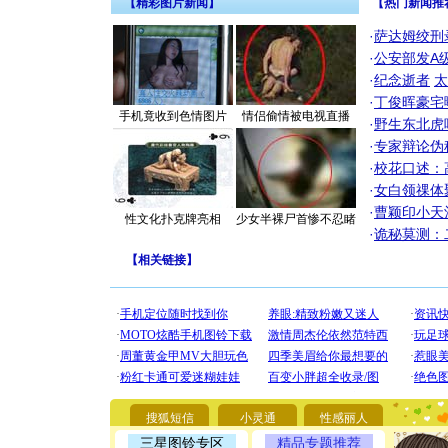
【精彩图片新闻】
【热门新闻推
·
萨达姆绞刑
·
公安部发A
·
纪念逝者
太
·
丁俊晖豪宅
手机竟收到色情图片
情侣偷情被电视直播
·
野生东北虎
·
专家辩论伪
·
校花口述：
·
女白领祼体
·
曹颖印小天
性文化扑克牌亮相
少女半裸尸首惨不忍睹
·
诡秘莫测：
【
相关链接
】
[圣诞节]
你太多，
要平安！
搜狐短信
小灵通
性感丽人
[圣诞节]
能正大光明
三星图铃专区
精品专题推荐