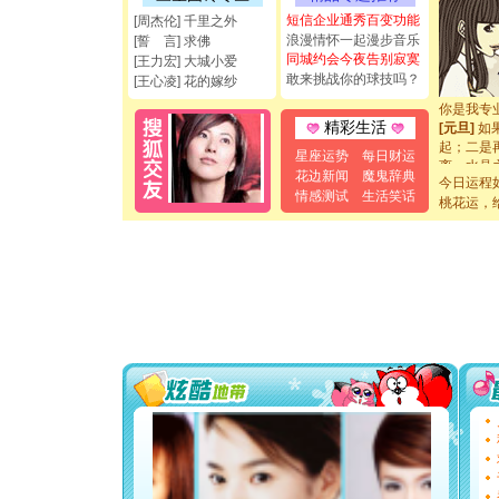
都要快乐噢
短信企业通秀百变功能
[周杰伦] 千里之外
[圣诞节]
浪漫情怀一起漫步音乐
[誓 言] 求佛
如意,快乐
同城约会今夜告别寂寞
[王力宏] 大城小爱
[元旦]
看
敢来挑战你的球技吗？
[王心凌] 花的嫁纱
断电。爱
你是我专
[元旦]
如
精彩生活
起；二是
星座运势
每日财运
离。水晶
花边新闻
魔鬼辞典
[元旦]
当
今日运程
情感测试
生活笑话
泣，这痛
桃花运，
卖了。水
[春节]
风
颜！冬去
道一声平
[春节]
传
片叶子是
送你一棵
[圣诞节]
你太多，
要平安！
[圣诞节]
能正大光明
都要快乐噢
[圣诞节]
如意,快乐