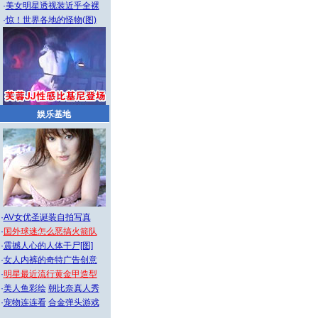
·
美女明星透视装近乎全裸
·
惊！世界各地的怪物(图)
娱乐基地
·
AV女优圣诞装自拍写真
·
国外球迷怎么恶搞火箭队
·
震撼人心的人体干尸[图]
·
女人内裤的奇特广告创意
·
明星最近流行黄金甲造型
·
美人鱼彩绘
朝比奈真人秀
·
宠物连连看
合金弹头游戏