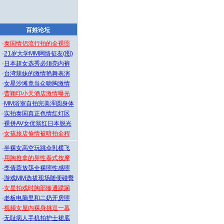
百姓论坛
·
泰国情侣流行拍的全裸照
·
21岁大学MM网络征友(图)
·
日本超女选秀必须亮内裤
·
台湾辣妹的激情艳舞表演
·
女星沙滩竟当众吻胸激情
·
曹颖印小天酒店激情曝光
·
MM浴室自拍完美浑圆身体
·
实拍泰国真正色情红灯区
·
裸拼AV女优翁红日本脱光
·
女孩旅店偷情被暗拍全程
·
半裸女高空玩跳伞乳横飞
·
用胸推拿的异性泰式按摩
·
李倩蓉放荡全裸照性感照
·
游戏MM选拔现场随便碰臀
·
女星拍戏时胸部惨遭蹂躏
·
老板电脑里和二奶开房照
·
视频女屋内裸身挑逗一幕
·
无耻病人手机拍护士裙底