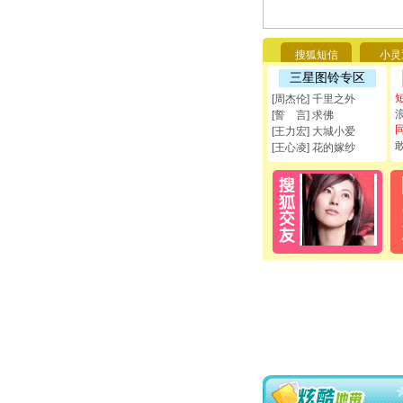
搜狐短信
小灵
三星图铃专区
[周杰伦] 千里之外
[誓 言] 求佛
[王力宏] 大城小爱
[王心凌] 花的嫁纱