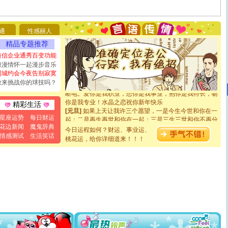
[圣诞节]
圣诞节到了，想想没什么送给你的，又不打算给
你太多，只有给你五千万：千万快乐！千万要健康！千万
要平安！千万要知足！千万不要忘记我！
通
性感丽人
[圣诞节]
不只这样的日子才会想起你,而是这样的日子才
精品专题推荐
能正大光明地骚扰你,告诉你,圣诞要快乐!新年要快乐!天天
都要快乐噢!
短信企业通秀百变功能
[圣诞节]
奉上一颗祝福的心,在这个特别的日子里,愿幸福,
浪漫情怀一起漫步音乐
如意,快乐,鲜花,一切美好的祝愿与你同在.圣诞快乐!
同城约会今夜告别寂寞
[元旦]
看到你我会触电；看不到你我要充电；没有你我会
敢来挑战你的球技吗？
断电。爱你是我职业，想你是我事业，抱你是我特长，吻
你是我专业！水晶之恋祝你新年快乐
精彩生活
[元旦]
如果上天让我许三个愿望，一是今生今世和你在一
起；二是再生再世和你在一起；三是三生三世和你不再分
星座运势
每日财运
离。水晶之恋祝你新年快乐
花边新闻
魔鬼辞典
今日运程如何？财运、事业运、
[元旦]
当我狠下心扭头离去那一刻，你在我身后无助地哭
情感测试
生活笑话
桃花运，给你详细道来！！！
泣，这痛楚让我明白我多么爱你。我转身抱住你：这猪不
卖了。水晶之恋祝你新年快乐。
[春节]
风柔雨润好月圆，半岛铁盒伴身边，每日尽显开心
颜！冬去春来似水如烟，劳碌人生需尽欢！听一曲轻歌，
道一声平安！新年吉祥万事如愿
[春节]
传说薰衣草有四片叶子：第一片叶子是信仰，第二
片叶子是希望，第三片叶子是爱情，第四片叶子是幸运。
送你一棵薰衣草，愿你新年快乐！
[圣诞节]
圣诞节到了，想想没什么送给你的，又不打算给
你太多，只有给你五千万：千万快乐！千万要健康！千万
要平安！千万要知足！千万不要忘记我！