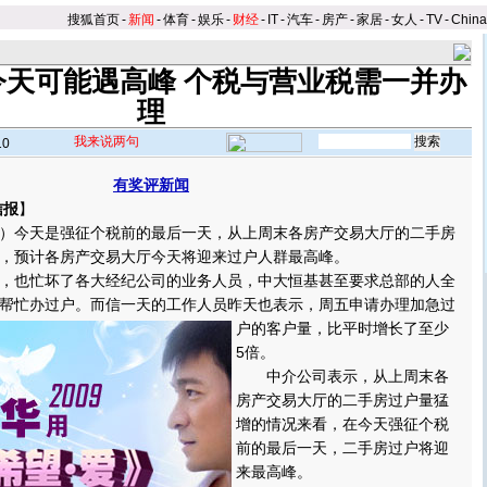
搜狐首页
-
新闻
-
体育
-
娱乐
-
财经
-
IT
-
汽车
-
房产
-
家居
-
女人
-
TV
-
Chin
今天可能遇高峰 个税与营业税需一并办
理
我来说两句
10
有奖评新闻
信报
】
今天是强征个税前的最后一天，从上周末各房产交易大厅的二手房
，预计各房产交易大厅今天将迎来过户人群最高峰。
也忙坏了各大经纪公司的业务人员，中大恒基甚至要求总部的人全
帮忙办过户。
而信一天的工作人员昨天也表示，周五申请办理加急过
户的客户量，比平时增长了至少
5倍。
中介公司表示，从上周末各
房产交易大厅的二手房过户量猛
增的情况来看，在今天强征个税
前的最后一天，二手房过户将迎
来最高峰。