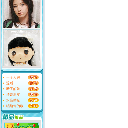
一个人哭
退后
断了的弦
还是朋友
水晶蜻蜓
唱给你的歌