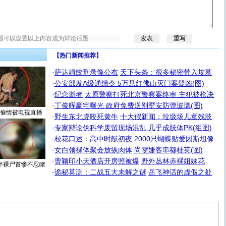
【热门新闻推荐】
·
萨达姆绞刑录像公布
天下头条：很多秘密带入坟墓
·
公安部发A级通缉令 5万悬红佛山灭门案疑凶(图)
·
纪念逝者
太原警察打死北京警察案终审 主犯被枪决
·
丁俊晖豪宅曝光 政府免费送别墅安防弹玻璃(图)
偷情被电视直播
·
野生东北虎咬死黄牛
十大假新闻：垃圾场儿童残肢
·
专家辩论伪科学废留现场混乱 几乎成肢体PK(组图)
·
校花口述：高中时献初夜
2000只蝴蝶贴爱因斯坦像
·
女白领祼体聚会放纵肉体
尚雯婕客串穆桂英(图)
·
曹颖印小天酒店开房照被爆
野外丛林赤裸姐妹花
半裸尸首惨不忍睹
·
诡秘莫测：二战五大未解之谜
岳飞神话的虚假之处