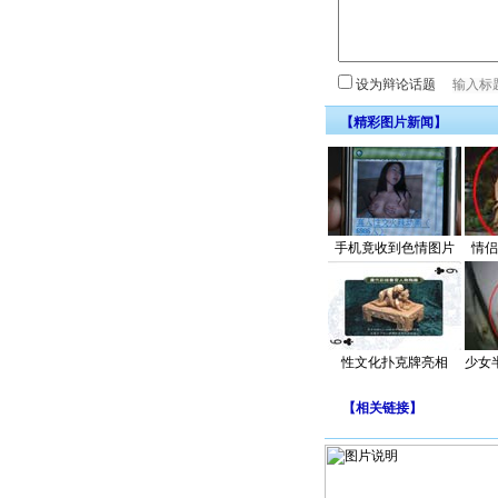
设为辩论话题
【精彩图片新闻】
手机竟收到色情图片
情侣
性文化扑克牌亮相
少女
【
相关链接
】