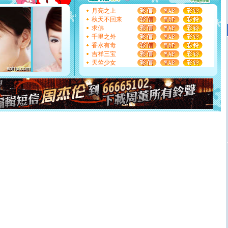
[圣诞节]
不只这样的日子才会想起你,而是这样的日子才
月亮之上
能正大光明地骚扰你,告诉你,圣诞要快乐!新年要快乐!天天
秋天不回来
都要快乐噢!
求佛
[圣诞节]
奉上一颗祝福的心,在这个特别的日子里,愿幸福,
千里之外
如意,快乐,鲜花,一切美好的祝愿与你同在.圣诞快乐!
香水有毒
[元旦]
看到你我会触电；看不到你我要充电；没有你我会
吉祥三宝
断电。爱你是我职业，想你是我事业，抱你是我特长，吻
天竺少女
你是我专业！水晶之恋祝你新年快乐
[元旦]
如果上天让我许三个愿望，一是今生今世和你在一
起；二是再生再世和你在一起；三是三生三世和你不再分
离。水晶之恋祝你新年快乐
[元旦]
当我狠下心扭头离去那一刻，你在我身后无助地哭
泣，这痛楚让我明白我多么爱你。我转身抱住你：这猪不
卖了。水晶之恋祝你新年快乐。
[春节]
风柔雨润好月圆，半岛铁盒伴身边，每日尽显开心
颜！冬去春来似水如烟，劳碌人生需尽欢！听一曲轻歌，
道一声平安！新年吉祥万事如愿
[春节]
传说薰衣草有四片叶子：第一片叶子是信仰，第二
片叶子是希望，第三片叶子是爱情，第四片叶子是幸运。
送你一棵薰衣草，愿你新年快乐！