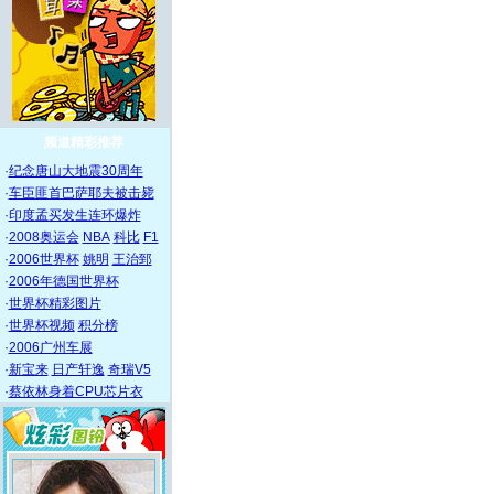
频道精彩推荐
·
纪念唐山大地震30周年
·
车臣匪首巴萨耶夫被击毙
·
印度孟买发生连环爆炸
·
2008奥运会
NBA
科比
F1
·
2006世界杯
姚明
王治郅
·
2006年德国世界杯
·
世界杯精彩图片
·
世界杯视频
积分榜
·
2006广州车展
·
新宝来
日产轩逸
奇瑞V5
·
蔡依林身着CPU芯片衣