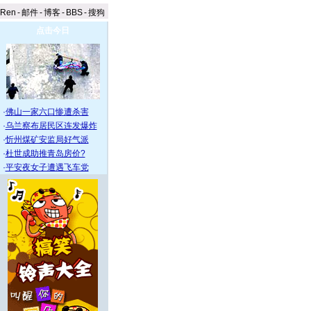
aRen
-
邮件
-
博客
-
BBS
-
搜狗
点击今日
·
佛山一家六口惨遭杀害
·
乌兰察布居民区连发爆炸
·
忻州煤矿安监局好气派
·
杜世成助推青岛房价?
·
平安夜女子遭遇飞车党