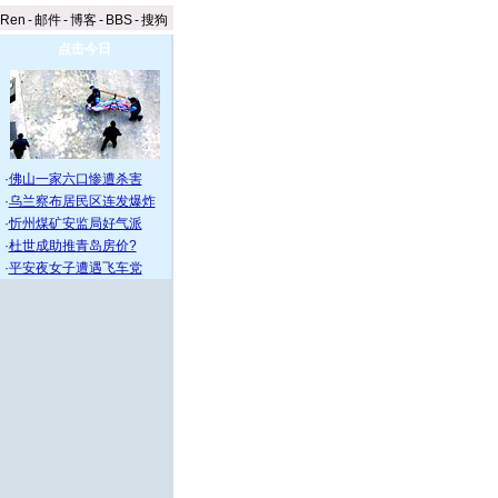
aRen
-
邮件
-
博客
-
BBS
-
搜狗
点击今日
·
佛山一家六口惨遭杀害
·
乌兰察布居民区连发爆炸
·
忻州煤矿安监局好气派
·
杜世成助推青岛房价?
·
平安夜女子遭遇飞车党