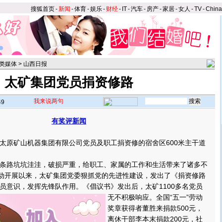
搜狐首页
-
新闻
-
体育
-
娱乐
-
财经
-
IT
-
汽车
-
房产
-
家居
-
女人
-
TV
-
Chin
类媒体
>
山西日报
太矿集团党员捐资修路
我来说两句
49
有奖评新闻
】
太原矿山机器集团有限公司党员及职工捐资修的宿舍区600米主干道
路坑坑洼洼，破损严重，给职工、家属的工作和生活带来了诸多不
活动开展以来，太矿集团党委狠抓党的先进性建设，发出了《捐资修路
员意识，发挥先锋队作用。
《倡议书》发出后，太矿1100多名党员
无不积极响应。全国“五一”劳动
奖章获得者董胜来捐款500元，
离休干部李本末捐款200元，社