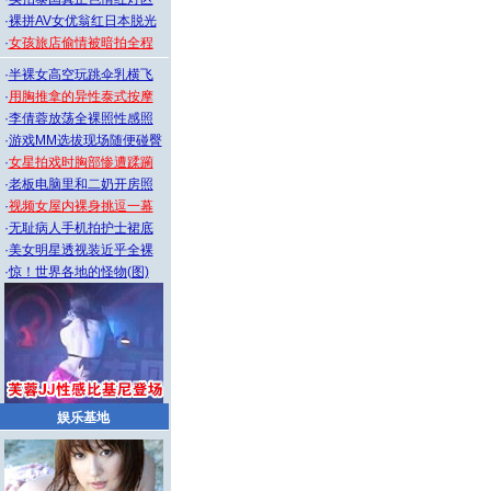
·
裸拼AV女优翁红日本脱光
·
女孩旅店偷情被暗拍全程
·
半裸女高空玩跳伞乳横飞
·
用胸推拿的异性泰式按摩
·
李倩蓉放荡全裸照性感照
·
游戏MM选拔现场随便碰臀
·
女星拍戏时胸部惨遭蹂躏
·
老板电脑里和二奶开房照
·
视频女屋内裸身挑逗一幕
·
无耻病人手机拍护士裙底
·
美女明星透视装近乎全裸
·
惊！世界各地的怪物(图)
娱乐基地