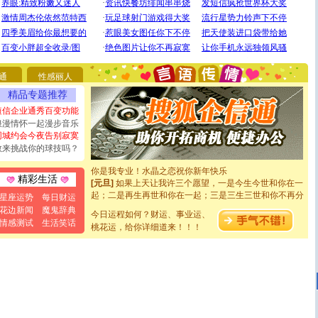
[圣诞节]
圣诞节到了，想想没什么送给你的，又不打算给
你太多，只有给你五千万：千万快乐！千万要健康！千万
要平安！千万要知足！千万不要忘记我！
通
性感丽人
[圣诞节]
不只这样的日子才会想起你,而是这样的日子才
能正大光明地骚扰你,告诉你,圣诞要快乐!新年要快乐!天天
精品专题推荐
都要快乐噢!
短信企业通秀百变功能
[圣诞节]
奉上一颗祝福的心,在这个特别的日子里,愿幸福,
浪漫情怀一起漫步音乐
如意,快乐,鲜花,一切美好的祝愿与你同在.圣诞快乐!
同城约会今夜告别寂寞
[元旦]
看到你我会触电；看不到你我要充电；没有你我会
敢来挑战你的球技吗？
断电。爱你是我职业，想你是我事业，抱你是我特长，吻
你是我专业！水晶之恋祝你新年快乐
[元旦]
如果上天让我许三个愿望，一是今生今世和你在一
精彩生活
起；二是再生再世和你在一起；三是三生三世和你不再分
星座运势
每日财运
离。水晶之恋祝你新年快乐
花边新闻
魔鬼辞典
[元旦]
当我狠下心扭头离去那一刻，你在我身后无助地哭
今日运程如何？财运、事业运、
情感测试
生活笑话
泣，这痛楚让我明白我多么爱你。我转身抱住你：这猪不
桃花运，给你详细道来！！！
卖了。水晶之恋祝你新年快乐。
[春节]
风柔雨润好月圆，半岛铁盒伴身边，每日尽显开心
颜！冬去春来似水如烟，劳碌人生需尽欢！听一曲轻歌，
道一声平安！新年吉祥万事如愿
[春节]
传说薰衣草有四片叶子：第一片叶子是信仰，第二
片叶子是希望，第三片叶子是爱情，第四片叶子是幸运。
送你一棵薰衣草，愿你新年快乐！