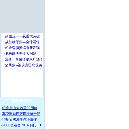
频道精彩推荐
·
纪念唐山大地震30周年
·
车臣匪首巴萨耶夫被击毙
·
印度孟买发生连环爆炸
·
2008奥运会
NBA
科比
F1