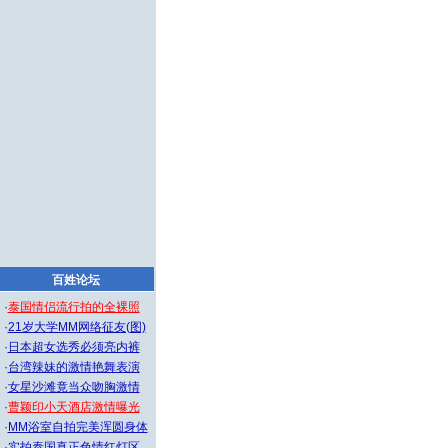
百姓论坛
·
泰国情侣流行拍的全裸照
·
21岁大学MM网络征友(图)
·
日本超女选秀必须亮内裤
·
台湾辣妹的激情艳舞表演
·
女星沙滩竟当众吻胸激情
·
曹颖印小天酒店激情曝光
·
MM浴室自拍完美浑圆身体
·
实拍泰国真正色情红灯区