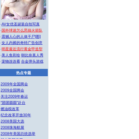
·
AV女优圣诞装自拍写真
·
国外球迷怎么恶搞火箭队
·
震撼人心的人体干尸[图]
·
女人内裤的奇特广告创意
·
明星最近流行黄金甲造型
·
美人鱼彩绘
朝比奈真人秀
·
宠物连连看
合金弹头游戏
热点专题
·
2009年全国两会
·
2009全国两会
·
关注2009年春运
·
"团团圆圆"赴台
·
燃油税改革
·
纪念改革开放30年
·
2008美国大选
·
2008珠海航展
·
2008年美国总统选举