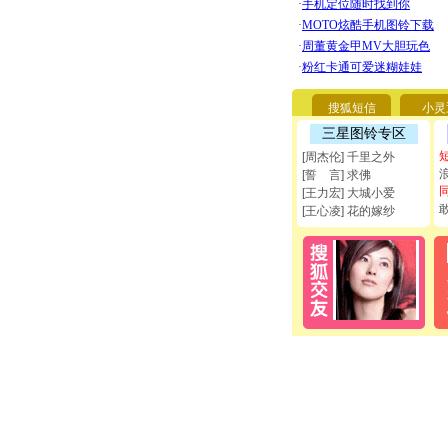
搜狐短信
小灵
三星图铃专区
[周杰伦] 千里之外
[誓 言] 求佛
[王力宏] 大城小爱
[王心凌] 花的嫁纱