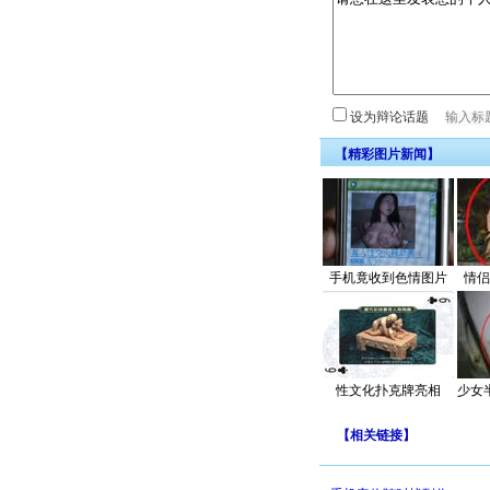
设为辩论话题
【精彩图片新闻】
手机竟收到色情图片
情侣
性文化扑克牌亮相
少女
【
相关链接
】