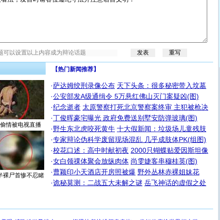
【热门新闻推荐】
·
萨达姆绞刑录像公布
天下头条：很多秘密带入坟墓
·
公安部发A级通缉令 5万悬红佛山灭门案疑凶(图)
·
纪念逝者
太原警察打死北京警察案终审 主犯被枪决
·
丁俊晖豪宅曝光 政府免费送别墅安防弹玻璃(图)
偷情被电视直播
·
野生东北虎咬死黄牛
十大假新闻：垃圾场儿童残肢
·
专家辩论伪科学废留现场混乱 几乎成肢体PK(组图)
·
校花口述：高中时献初夜
2000只蝴蝶贴爱因斯坦像
·
女白领祼体聚会放纵肉体
尚雯婕客串穆桂英(图)
·
曹颖印小天酒店开房照被爆
野外丛林赤裸姐妹花
半裸尸首惨不忍睹
·
诡秘莫测：二战五大未解之谜
岳飞神话的虚假之处