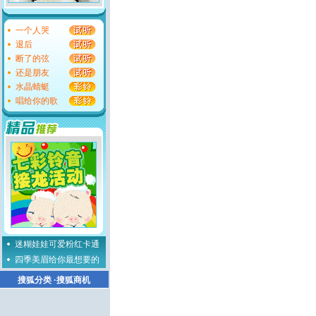
一个人哭
退后
断了的弦
还是朋友
水晶蜻蜓
唱给你的歌
迷糊娃娃可爱粉红卡通
四季美眉给你最想要的
搜狐分类
·
搜狐商机