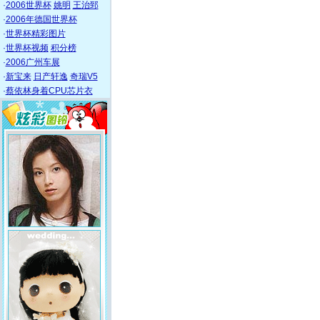
·
2006世界杯
姚明
王治郅
·
2006年德国世界杯
·
世界杯精彩图片
·
世界杯视频
积分榜
·
2006广州车展
·
新宝来
日产轩逸
奇瑞V5
·
蔡依林身着CPU芯片衣