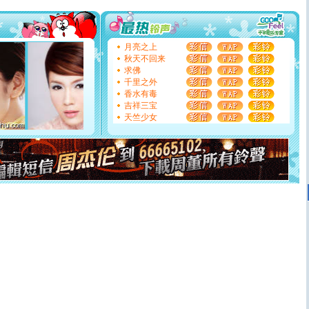
[圣诞节]
圣诞节到了，想想没什么送给你的，又不打算给
你太多，只有给你五千万：千万快乐！千万要健康！千万
要平安！千万要知足！千万不要忘记我！
[圣诞节]
不只这样的日子才会想起你,而是这样的日子才
月亮之上
能正大光明地骚扰你,告诉你,圣诞要快乐!新年要快乐!天天
秋天不回来
都要快乐噢!
求佛
[圣诞节]
奉上一颗祝福的心,在这个特别的日子里,愿幸福,
千里之外
如意,快乐,鲜花,一切美好的祝愿与你同在.圣诞快乐!
香水有毒
[元旦]
看到你我会触电；看不到你我要充电；没有你我会
吉祥三宝
断电。爱你是我职业，想你是我事业，抱你是我特长，吻
天竺少女
你是我专业！水晶之恋祝你新年快乐
[元旦]
如果上天让我许三个愿望，一是今生今世和你在一
起；二是再生再世和你在一起；三是三生三世和你不再分
离。水晶之恋祝你新年快乐
[元旦]
当我狠下心扭头离去那一刻，你在我身后无助地哭
泣，这痛楚让我明白我多么爱你。我转身抱住你：这猪不
卖了。水晶之恋祝你新年快乐。
[春节]
风柔雨润好月圆，半岛铁盒伴身边，每日尽显开心
颜！冬去春来似水如烟，劳碌人生需尽欢！听一曲轻歌，
道一声平安！新年吉祥万事如愿
[春节]
传说薰衣草有四片叶子：第一片叶子是信仰，第二
片叶子是希望，第三片叶子是爱情，第四片叶子是幸运。
送你一棵薰衣草，愿你新年快乐！