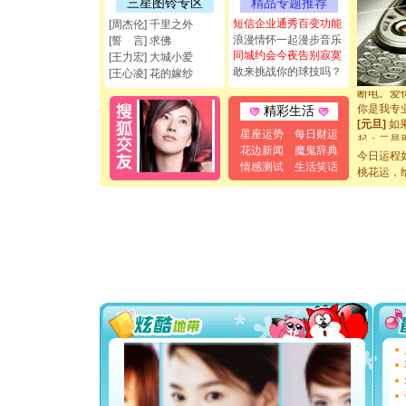
三星图铃专区
精品专题推荐
能正大光明
短信企业通秀百变功能
[周杰伦] 千里之外
都要快乐噢
浪漫情怀一起漫步音乐
[誓 言] 求佛
[圣诞节]
同城约会今夜告别寂寞
如意,快乐
[王力宏] 大城小爱
敢来挑战你的球技吗？
[元旦]
看
[王心凌] 花的嫁纱
断电。爱
你是我专
精彩生活
[元旦]
如
起；二是
星座运势
每日财运
离。水晶
花边新闻
魔鬼辞典
今日运程
[元旦]
当
情感测试
生活笑话
桃花运，
泣，这痛
卖了。水
[春节]
风
颜！冬去
道一声平
[春节]
传
片叶子是
送你一棵
[圣诞节]
你太多，
要平安！
[圣诞节]
能正大光明
都要快乐噢
[圣诞节]