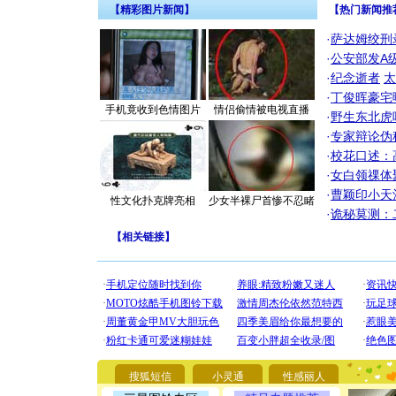
【精彩图片新闻】
【热门新闻推
·
萨达姆绞刑
·
公安部发A
·
纪念逝者
太
·
丁俊晖豪宅
手机竟收到色情图片
情侣偷情被电视直播
·
野生东北虎
·
专家辩论伪
·
校花口述：
·
女白领祼体
·
曹颖印小天
性文化扑克牌亮相
少女半裸尸首惨不忍睹
·
诡秘莫测：
【
相关链接
】
[圣诞节]
你太多，
要平安！
搜狐短信
小灵通
性感丽人
[圣诞节]