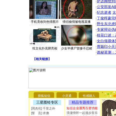
·
萨达姆绞刑
·
公安部发A
·
纪念逝者
太
·
丁俊晖豪宅
手机竟收到色情图片
情侣偷情被电视直播
·
野生东北虎
·
专家辩论伪
·
校花口述：
·
女白领祼体
·
曹颖印小天
性文化扑克牌亮相
少女半裸尸首惨不忍睹
·
诡秘莫测：
【
相关链接
】
[圣诞节]
你太多，
要平安！
搜狐短信
小灵通
性感丽人
[圣诞节]
能正大光明
三星图铃专区
精品专题推荐
都要快乐噢
短信企业通秀百变功能
[周杰伦] 千里之外
[圣诞节]
浪漫情怀一起漫步音乐
[誓 言] 求佛
如意,快乐