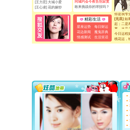
同城约会今夜告别寂寞
[王力宏] 大城小爱
[元旦]
看
敢来挑战你的球技吗？
断电。爱
[王心凌] 花的嫁纱
你是我专
[元旦]
如
精彩生活
起；二是
星座运势
每日财运
离。水晶
[元旦]
当
花边新闻
魔鬼辞典
今日运程
泣，这痛
情感测试
生活笑话
桃花运，
卖了。水
[春节]
风
颜！冬去
道一声平
[春节]
传
片叶子是
送你一棵
[圣诞节]
你太多，
要平安！
[圣诞节]
能正大光明
都要快乐噢
[圣诞节]
如意,快乐
[元旦]
看
断电。爱
你是我专