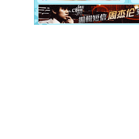
[元旦]
如
起；二是
离。水晶
[元旦]
当
泣，这痛
卖了。水
[春节]
风
颜！冬去
道一声平
[春节]
传
片叶子是
送你一棵