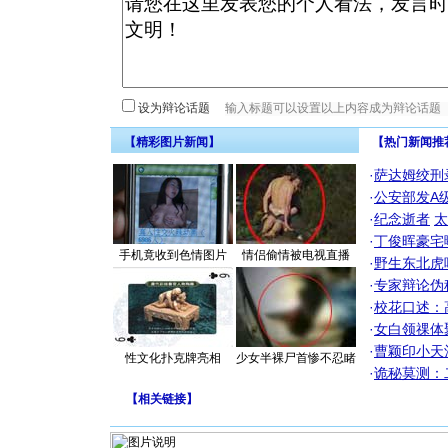
设为辩论话题
【精彩图片新闻】
【热门新闻推
·
萨达姆绞刑
·
公安部发A
·
纪念逝者
太
·
丁俊晖豪宅
手机竟收到色情图片
情侣偷情被电视直播
·
野生东北虎
·
专家辩论伪
·
校花口述：
·
女白领祼体
·
曹颖印小天
性文化扑克牌亮相
少女半裸尸首惨不忍睹
·
诡秘莫测：
【
相关链接
】