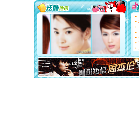
你太多，
要平安！
[圣诞节]
能正大光明
都要快乐噢
[圣诞节]
如意,快乐
[元旦]
看
断电。爱
你是我专
[元旦]
如
起；二是
离。水晶
[元旦]
当
泣，这痛
卖了。水
[春节]
风
颜！冬去
道一声平
[春节]
传
片叶子是
送你一棵