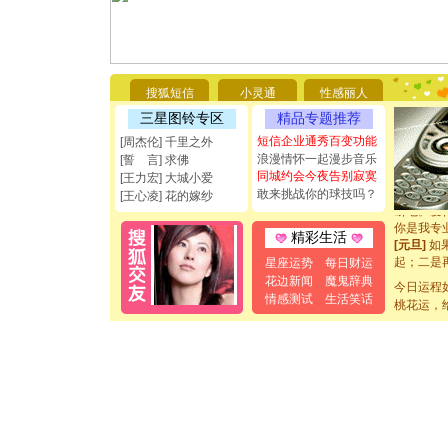
[圣诞节]
你太多，
要平安！
搜狐短信
小灵通
性感丽人
[圣诞节]
三星图铃专区
精品专题推荐
能正大光明
都要快乐噢
短信企业通秀百变功能
[周杰伦] 千里之外
[圣诞节]
浪漫情怀一起漫步音乐
[誓 言] 求佛
如意,快乐
同城约会今夜告别寂寞
[王力宏] 大城小爱
[元旦]
看
敢来挑战你的球技吗？
[王心凌] 花的嫁纱
断电。爱
你是我专
精彩生活
[元旦]
如
起；二是
星座运势
每日财运
离。水晶
花边新闻
魔鬼辞典
今日运程
[元旦]
当
情感测试
生活笑话
桃花运，
泣，这痛
卖了。水
[春节]
风
颜！冬去
道一声平
[春节]
传
片叶子是
送你一棵
[圣诞节]