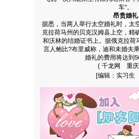
车”。
昂贵婚礼
据悉，当两人举行太空婚礼时，太
克拉荷马州的贝克汉姆县上空，精
和沃林的结婚证书上。据俄克拉荷马
言人鲍比?布里威称，迪和未婚夫
婚礼的费用将达到5
( 千龙网 重庆
[编辑：实习生