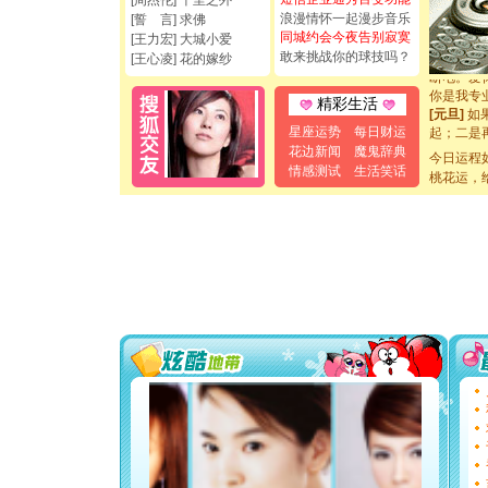
[周杰伦] 千里之外
[圣诞节]
浪漫情怀一起漫步音乐
[誓 言] 求佛
如意,快乐
同城约会今夜告别寂寞
[王力宏] 大城小爱
[元旦]
看
敢来挑战你的球技吗？
[王心凌] 花的嫁纱
断电。爱
你是我专
精彩生活
[元旦]
如
起；二是
星座运势
每日财运
离。水晶
花边新闻
魔鬼辞典
今日运程
[元旦]
当
情感测试
生活笑话
桃花运，
泣，这痛
卖了。水
[春节]
风
颜！冬去
道一声平
[春节]
传
片叶子是
送你一棵
[圣诞节]
你太多，
要平安！
[圣诞节]
能正大光明
都要快乐噢
[圣诞节]
如意,快乐
[元旦]
看