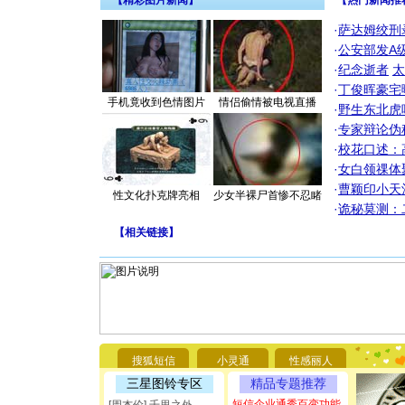
【精彩图片新闻】
【热门新闻推
·
萨达姆绞刑
·
公安部发A
·
纪念逝者
太
·
丁俊晖豪宅
手机竟收到色情图片
情侣偷情被电视直播
·
野生东北虎
·
专家辩论伪
·
校花口述：
·
女白领祼体
·
曹颖印小天
性文化扑克牌亮相
少女半裸尸首惨不忍睹
·
诡秘莫测：
【
相关链接
】
[圣诞节]
你太多，
要平安！
搜狐短信
小灵通
性感丽人
[圣诞节]
三星图铃专区
精品专题推荐
能正大光明
都要快乐噢
短信企业通秀百变功能