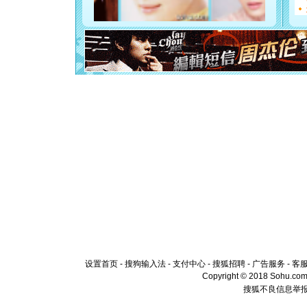
断电。爱
你是我专
[元旦]
如
起；二是
离。水晶
[元旦]
当
泣，这痛
卖了。水
[春节]
风
颜！冬去
道一声平
[春节]
传
片叶子是
送你一棵
设置首页
-
搜狗输入法
-
支付中心
-
搜狐招聘
-
广告服务
-
客
Copyright © 2018 Sohu.com I
搜狐不良信息举