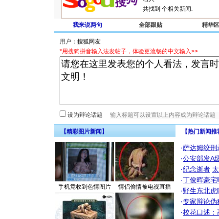
共找到
个相关新闻.
我来说两句
全部跟贴
精华
用户：
*用搜狗拼音输入法发帖子，体验更流畅的中文输入>>
设为辩论话题
【精彩图片新闻】
【热门新闻推
·
萨达姆绞刑
·
公安部发A
·
纪念逝者
太
·
丁俊晖豪宅
手机竟收到色情图片
情侣偷情被电视直播
·
野生东北虎
·
专家辩论伪
·
校花口述：