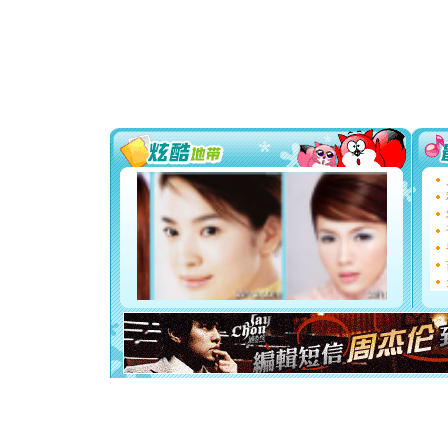
[春节]
风
颜！冬去
道一声平
[春节]
传
片叶子是
送你一棵
[圣诞节]
你太多，
要平安！
[圣诞节]
能正大光明
都要快乐噢
[圣诞节]
如意,快乐
[元旦]
看
断电。爱
你是我专
[元旦]
如
起；二是
离。水晶
[元旦]
当
泣，这痛
卖了。水
[春节]
风
颜！冬去
道一声平