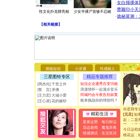
·
女白领祼体
·
曹颖印小天
性文化扑克牌亮相
少女半裸尸首惨不忍睹
·
诡秘莫测：
【
相关链接
】
[圣诞节]
你太多，
要平安！
搜狐短信
小灵通
性感丽人
[圣诞节]
能正大光明
三星图铃专区
精品专题推荐
都要快乐噢
短信企业通秀百变功能
[周杰伦] 千里之外
[圣诞节]
浪漫情怀一起漫步音乐
[誓 言] 求佛
如意,快乐
同城约会今夜告别寂寞
[王力宏] 大城小爱
[元旦]
看
敢来挑战你的球技吗？
[王心凌] 花的嫁纱
断电。爱
你是我专
[元旦]
如
精彩生活
起；二是
星座运势
每日财运
离。水晶
花边新闻
魔鬼辞典
[元旦]
当
今日运程
情感测试
生活笑话
泣，这痛
桃花运，
卖了。水