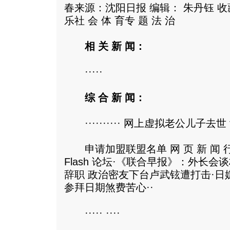
春来源：沈阳日报 编辑： 朱丹钰 收藏
乐社 会 体 育专 题 法 治
相 关 新 闻：
·····
综 合 新 闻：
·········· 网上虚拟老公儿子去
申请加盟联盟名单 网 页 新 闻 行 业
Flash 论坛·《联合早报》：外长会
辞职 政治密友下台卢武铉遭打击·
参拜日期煞费苦心··
····· ····