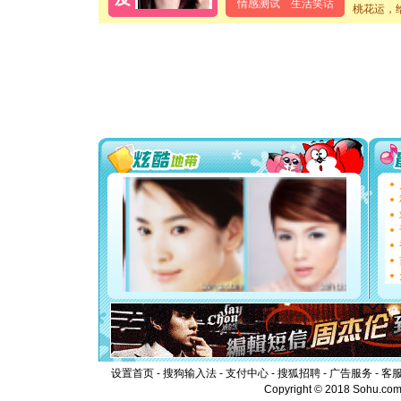
泣，这痛
情感测试
生活笑话
桃花运，
卖了。水
[春节]
风
颜！冬去
道一声平
[春节]
传
片叶子是
送你一棵
[圣诞节]
你太多，
要平安！
[圣诞节]
能正大光明
都要快乐噢
[圣诞节]
如意,快乐
[元旦]
看
断电。爱
你是我专
[元旦]
如
起；二是
离。水晶
[元旦]
当
泣，这痛
卖了。水
设置首页
-
搜狗输入法
-
支付中心
-
搜狐招聘
-
广告服务
-
客
[春节]
风
Copyright © 2018 Sohu.com I
颜！冬去