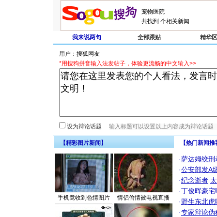
共找到
个相关新闻.
我来说两句
全部跟贴
精华
用户：
*用搜狗拼音输入法发帖子，体验更流畅的中文输入>>
设为辩论话题
【精彩图片新闻】
【热门新闻推
·
萨达姆绞刑
·
公安部发A
·
纪念逝者
太
·
丁俊晖豪宅
手机竟收到色情图片
情侣偷情被电视直播
·
野生东北虎
·
专家辩论伪