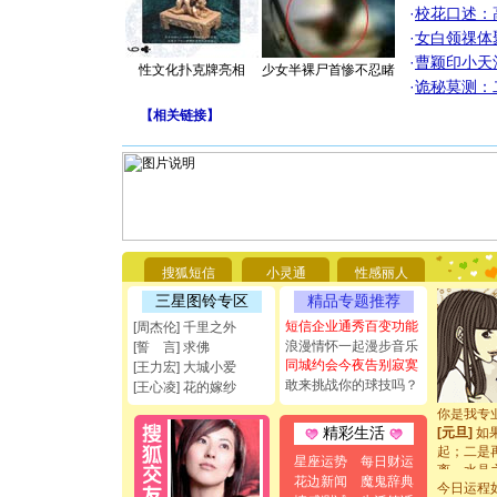
·
校花口述：
·
女白领祼体
·
曹颖印小天
性文化扑克牌亮相
少女半裸尸首惨不忍睹
·
诡秘莫测：
【
相关链接
】
[圣诞节]
你太多，
要平安！
[圣诞节]
搜狐短信
小灵通
性感丽人
能正大光明
三星图铃专区
精品专题推荐
都要快乐噢
短信企业通秀百变功能
[周杰伦] 千里之外
[圣诞节]
浪漫情怀一起漫步音乐
[誓 言] 求佛
如意,快乐
同城约会今夜告别寂寞
[元旦]
看
[王力宏] 大城小爱
敢来挑战你的球技吗？
断电。爱
[王心凌] 花的嫁纱
你是我专
[元旦]
如
精彩生活
起；二是
离。水晶
星座运势
每日财运
[元旦]
当
花边新闻
魔鬼辞典
今日运程