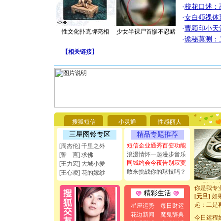
·
校花口述：
·
女白领祼体
·
曹颖印小天
性文化扑克牌亮相
少女半裸尸首惨不忍睹
·
诡秘莫测：
【
相关链接
】
[圣诞节]
你太多，
要平安！
搜狐短信
小灵通
性感丽人
[圣诞节]
三星图铃专区
精品专题推荐
能正大光明
都要快乐噢
短信企业通秀百变功能
[周杰伦] 千里之外
[圣诞节]
浪漫情怀一起漫步音乐
[誓 言] 求佛
如意,快乐
同城约会今夜告别寂寞
[王力宏] 大城小爱
[元旦]
看
敢来挑战你的球技吗？
[王心凌] 花的嫁纱
断电。爱
你是我专
精彩生活
[元旦]
如
起；二是
星座运势
每日财运
离。水晶
花边新闻
魔鬼辞典
今日运程
[元旦]
当