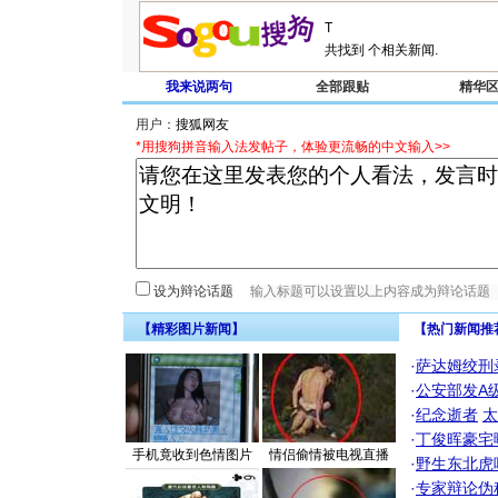
共找到
个相关新闻.
我来说两句
全部跟贴
精华
用户：
*用搜狗拼音输入法发帖子，体验更流畅的中文输入>>
设为辩论话题
【精彩图片新闻】
【热门新闻推
·
萨达姆绞刑
·
公安部发A
·
纪念逝者
太
·
丁俊晖豪宅
手机竟收到色情图片
情侣偷情被电视直播
·
野生东北虎
·
专家辩论伪