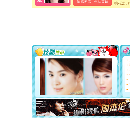
情感测试
生活笑话
泣，这痛
桃花运，
卖了。水
[春节]
风
颜！冬去
道一声平
[春节]
传
片叶子是
送你一棵
[圣诞节]
你太多，
要平安！
[圣诞节]
能正大光明
都要快乐噢
[圣诞节]
如意,快乐
[元旦]
看
断电。爱
你是我专
[元旦]
如
起；二是
离。水晶
[元旦]
当
泣，这痛
卖了。水
[春节]
风