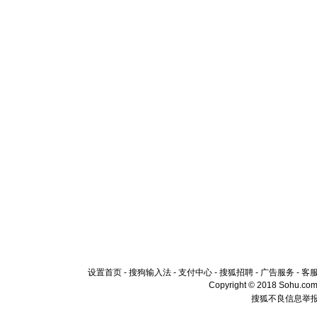
颜！冬去
道一声平
[春节]
传
片叶子是
送你一棵
设置首页
-
搜狗输入法
-
支付中心
-
搜狐招聘
-
广告服务
-
客
Copyright © 2018 Sohu.com I
搜狐不良信息举