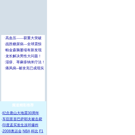
频道精彩推荐
·
纪念唐山大地震30周年
·
车臣匪首巴萨耶夫被击毙
·
印度孟买发生连环爆炸
·
2008奥运会
NBA
科比
F1