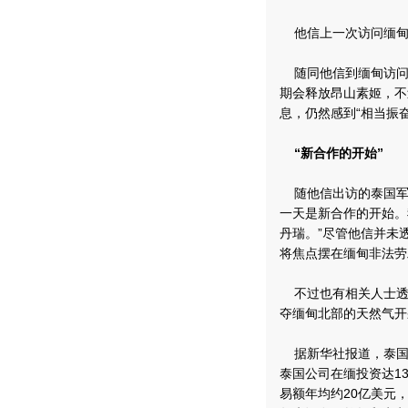
他信上一次访问缅甸的
随同他信到缅甸访问
期会释放昂山素姬，不
息，仍然感到“相当振奋
“新合作的开始”
随他信出访的泰国军
一天是新合作的开始。
丹瑞。”尽管他信并未
将焦点摆在缅甸非法劳
不过也有相关人士透
夺缅甸北部的天然气开
据新华社报道，泰国
泰国公司在缅投资达1
易额年均约20亿美元