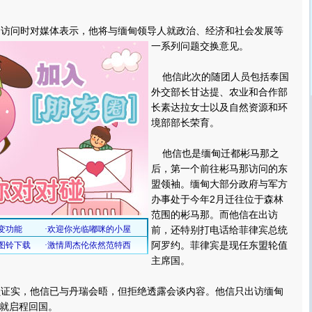
访问时对媒体表示，他将与缅甸领导人就政治、经济和社会发展等
一系列问题交换意见。
他信此次的随团人员包括泰国
外交部长甘达提、农业和合作部
长素达拉女士以及自然资源和环
境部部长荣育。
他信也是缅甸迁都彬马那之
后，第一个前往彬马那访问的东
盟领袖。缅甸大部分政府与军方
办事处于今年2月迁往位于森林
范围的彬马那。而他信在出访
前，还特别打电话给菲律宾总统
阿罗约。菲律宾是现任东盟轮值
主席国。
证实，他信已与丹瑞会晤，但拒绝透露会谈内容。他信只出访缅甸
就启程回国。