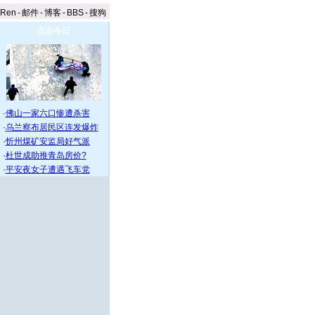
aRen
-
邮件
-
博客
-
BBS
-
搜狗
点击今日
·
佛山一家六口惨遭杀害
·
乌兰察布居民区连发爆炸
·
忻州煤矿安监局好气派
·
杜世成助推青岛房价?
·
平安夜女子遭遇飞车党