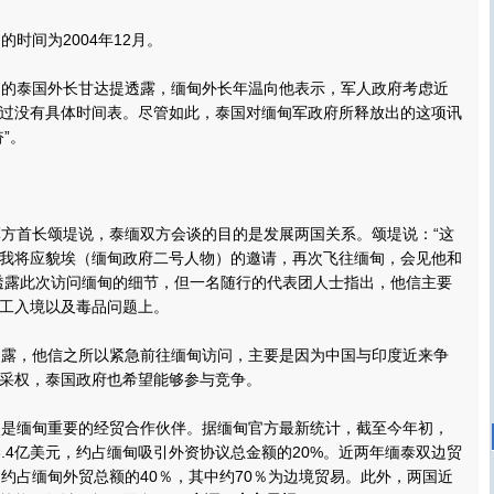
时间为2004年12月。
的泰国外长甘达提透露，缅甸外长年温向他表示，军人政府考虑近
过没有具体时间表。尽管如此，泰国对缅甸军政府所释放出的这项讯
”。
方首长颂堤说，泰缅双方会谈的目的是发展两国关系。颂堤说：“这
我将应貌埃（缅甸政府二号人物）的邀请，再次飞往缅甸，会见他和
透露此次访问缅甸的细节，但一名随行的代表团人士指出，他信主要
工入境以及毒品问题上。
露，他信之所以紧急前往缅甸访问，主要是因为中国与印度近来争
采权，泰国政府也希望能够参与竞争。
是缅甸重要的经贸合作伙伴。据缅甸官方最新统计，截至今年初，
3.4亿美元，约占缅甸吸引外资协议总金额的20%。近两年缅泰双边贸
，约占缅甸外贸总额的40％，其中约70％为边境贸易。此外，两国近