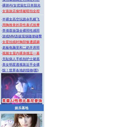
·
裸拼AV女优翁红日本脱光
·
女孩旅店偷情被暗拍全程
·
半裸女高空玩跳伞乳横飞
·
用胸推拿的异性泰式按摩
·
李倩蓉放荡全裸照性感照
·
游戏MM选拔现场随便碰臀
·
女星拍戏时胸部惨遭蹂躏
·
老板电脑里和二奶开房照
·
视频女屋内裸身挑逗一幕
·
无耻病人手机拍护士裙底
·
美女明星透视装近乎全裸
·
惊！世界各地的怪物(图)
娱乐基地