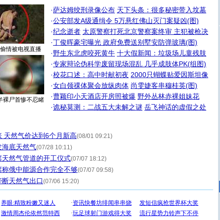
·
萨达姆绞刑录像公布
天下头条：很多秘密带入坟墓
·
公安部发A级通缉令 5万悬红佛山灭门案疑凶(图)
·
纪念逝者
太原警察打死北京警察案终审 主犯被枪决
·
丁俊晖豪宅曝光 政府免费送别墅安防弹玻璃(图)
偷情被电视直播
·
野生东北虎咬死黄牛
十大假新闻：垃圾场儿童残肢
·
专家辩论伪科学废留现场混乱 几乎成肢体PK(组图)
·
校花口述：高中时献初夜
2000只蝴蝶贴爱因斯坦像
·
女白领祼体聚会放纵肉体
尚雯婕客串穆桂英(图)
·
曹颖印小天酒店开房照被爆
野外丛林赤裸姐妹花
半裸尸首惨不忍睹
·
诡秘莫测：二战五大未解之谜
岳飞神话的虚假之处
 天然气价达到6个月新高
(08/01 09:21)
发海底天然气
(07/28 10:11)
席天然气管道的开工仪式
(07/07 18:12)
席称俄中能源合作完全不够
(07/07 09:58)
垄断天然气出口
(07/06 15:20)