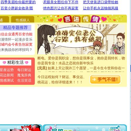
[圣诞节]
圣诞节到了，想想没什么送给你的，又不打算给
你太多，只有给你五千万：千万快乐！千万要健康！千万
要平安！千万要知足！千万不要忘记我！
通
性感丽人
[圣诞节]
不只这样的日子才会想起你,而是这样的日子才
精品专题推荐
能正大光明地骚扰你,告诉你,圣诞要快乐!新年要快乐!天天
短信企业通秀百变功能
都要快乐噢!
浪漫情怀一起漫步音乐
[圣诞节]
奉上一颗祝福的心,在这个特别的日子里,愿幸福,
同城约会今夜告别寂寞
如意,快乐,鲜花,一切美好的祝愿与你同在.圣诞快乐!
敢来挑战你的球技吗？
[元旦]
看到你我会触电；看不到你我要充电；没有你我会
断电。爱你是我职业，想你是我事业，抱你是我特长，吻
你是我专业！水晶之恋祝你新年快乐
精彩生活
[元旦]
如果上天让我许三个愿望，一是今生今世和你在一
起；二是再生再世和你在一起；三是三生三世和你不再分
星座运势
每日财运
离。水晶之恋祝你新年快乐
花边新闻
魔鬼辞典
今日运程如何？财运、事业运、
[元旦]
当我狠下心扭头离去那一刻，你在我身后无助地哭
情感测试
生活笑话
桃花运，给你详细道来！！！
泣，这痛楚让我明白我多么爱你。我转身抱住你：这猪不
卖了。水晶之恋祝你新年快乐。
[春节]
风柔雨润好月圆，半岛铁盒伴身边，每日尽显开心
颜！冬去春来似水如烟，劳碌人生需尽欢！听一曲轻歌，
道一声平安！新年吉祥万事如愿
[春节]
传说薰衣草有四片叶子：第一片叶子是信仰，第二
片叶子是希望，第三片叶子是爱情，第四片叶子是幸运。
送你一棵薰衣草，愿你新年快乐！
[圣诞节]
圣诞节到了，想想没什么送给你的，又不打算给
你太多，只有给你五千万：千万快乐！千万要健康！千万