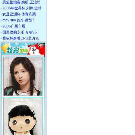
·
男篮世锦赛
姚明
王治郅
·
2006年世界杯
刘翔
篮球
·
女足亚洲杯
体育彩票
·
mpv
suv
跑车
微型车
·
2006广州车展
·
国美收购永乐
奇瑞V5
·
蔡依林身着CPU芯片衣