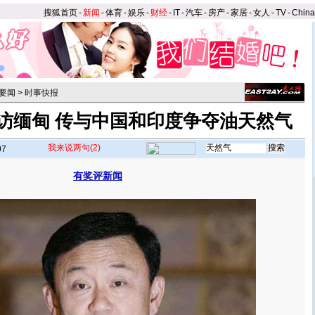
搜狐首页
-
新闻
-
体育
-
娱乐
-
财经
-
IT
-
汽车
-
房产
-
家居
-
女人
-
TV
-
Chin
要闻
>
时事快报
访缅甸 传与中国和印度争夺油天然气
我来说两句
(2)
07
有奖评新闻