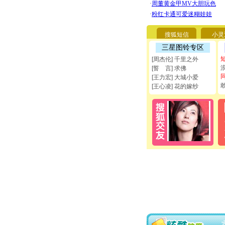
搜狐短信
小灵
三星图铃专区
[周杰伦] 千里之外
[誓 言] 求佛
[王力宏] 大城小爱
[王心凌] 花的嫁纱