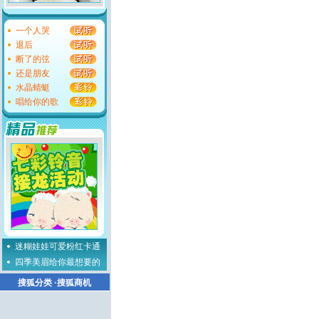
一个人哭
退后
断了的弦
还是朋友
水晶蜻蜓
唱给你的歌
迷糊娃娃可爱粉红卡通
四季美眉给你最想要的
搜狐分类
·
搜狐商机