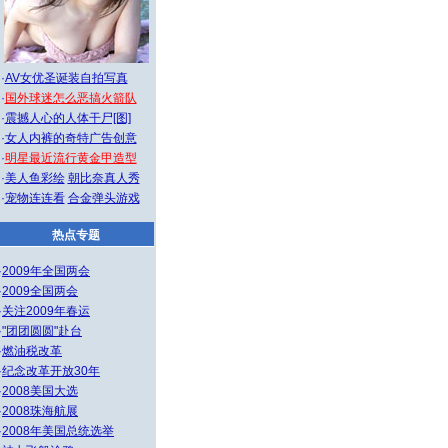
·
AV女优圣诞装自拍写真
·
国外球迷怎么恶搞火箭队
·
震撼人心的人体干尸[图]
·
女人内裤的奇特广告创意
·
明星最近流行黄金甲造型
·
美人鱼彩绘
朝比奈真人秀
·
宠物连连看
合金弹头游戏
热点专题
·
2009年全国两会
·
2009全国两会
·
关注2009年春运
·
"团团圆圆"赴台
·
燃油税改革
·
纪念改革开放30年
·
2008美国大选
·
2008珠海航展
·
2008年美国总统选举