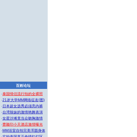
百姓论坛
·
泰国情侣流行拍的全裸照
·
21岁大学MM网络征友(图)
·
日本超女选秀必须亮内裤
·
台湾辣妹的激情艳舞表演
·
女星沙滩竟当众吻胸激情
·
曹颖印小天酒店激情曝光
·
MM浴室自拍完美浑圆身体
·
实拍泰国真正色情红灯区