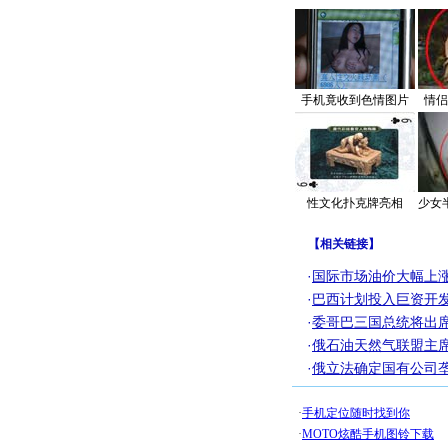
手机竟收到色情图片
情侣
性文化扑克牌亮相
少女
【
相关链接
】
·
国际市场油价大幅上涨
·
巴西计划投入巨资开
·
委哥巴三国总统将出
·
俄石油天然气联盟主
·
俄立法确定国有公司