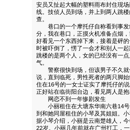
安员又扯起大幅的塑料雨布封住现场
线。技侦人员到场，并上到两人跳楼
查。
巷口的一个摩托仔自称看到事发经过
分，我在巷口，正摸火机准备点烟，
好看见一个东西掉下来，接着是砰的
时被吓倒了，愣了一会才和别人一起
跳楼的是两个人，女的已经没有一点
气。
警察很快到场，但该男子不久就
说，直到临死，男性死者的两只脚始
住在16号的一女士证实了摩托仔的
正好站在临街阳台边，看见两人是抱
网恋不到一年惨剧发生
小丽租住在大塘东华南六巷14号
到和她同屋租住的小琴及其姐姐。小
据小琴介绍，小丽是云南楚雄人，今
22岁。小丽几年前就在广州打工，