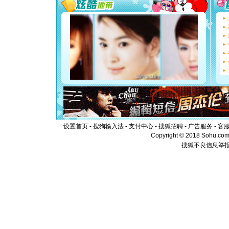
能正大光明
都要快乐噢
[圣诞节]
如意,快乐
[元旦]
看
断电。爱
你是我专
[元旦]
如
起；二是
离。水晶
[元旦]
当
泣，这痛
卖了。水
[春节]
风
颜！冬去
设置首页
-
搜狗输入法
-
支付中心
-
搜狐招聘
-
广告服务
-
客
道一声平
Copyright © 2018 Sohu.com I
[春节]
传
搜狐不良信息举
片叶子是
送你一棵