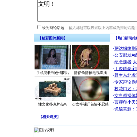
设为辩论话题
【精彩图片新闻】
【热门新闻推
·
萨达姆绞刑
·
公安部发A
·
纪念逝者
太
·
丁俊晖豪宅
手机竟收到色情图片
情侣偷情被电视直播
·
野生东北虎
·
专家辩论伪
·
校花口述：
·
女白领祼体
·
曹颖印小天
性文化扑克牌亮相
少女半裸尸首惨不忍睹
·
诡秘莫测：
【
相关链接
】
[圣诞节]