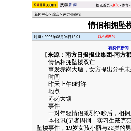
搜狐首页
-
新闻
-
体育
-
新闻中心
>
综合
>
南方都市报
情侣相拥坠
我来说两句
时间：2006年08月04日12:01
有奖评新闻
【
来源：南方日报报业集团-南方
情侣相拥坠楼双亡
事发赤岗大塘，女方提出分手未
时间
昨天上午8时许
地点
赤岗大塘
事件
一对年轻情侣激烈争吵后，相拥
本报讯(记者周炯 实习生戴克莎
坠楼事件，19岁女孩小丽与22岁的