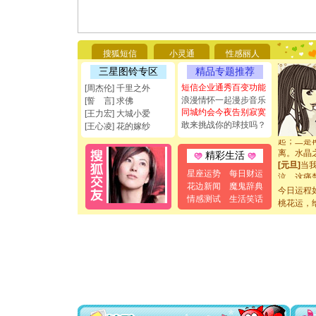
你太多，
要平安！
[圣诞节]
能正大光明
都要快乐噢
搜狐短信
小灵通
性感丽人
[圣诞节]
三星图铃专区
精品专题推荐
如意,快乐
短信企业通秀百变功能
[周杰伦] 千里之外
[元旦]
看
浪漫情怀一起漫步音乐
断电。爱
[誓 言] 求佛
同城约会今夜告别寂寞
你是我专
[王力宏] 大城小爱
[元旦]
如
敢来挑战你的球技吗？
[王心凌] 花的嫁纱
起；二是
离。水晶
精彩生活
[元旦]
当
泣，这痛
星座运势
每日财运
卖了。水
花边新闻
魔鬼辞典
今日运程
[春节]
风
情感测试
生活笑话
桃花运，
颜！冬去
道一声平
[春节]
传
片叶子是
送你一棵
[圣诞节]
你太多，
要平安！
[圣诞节]