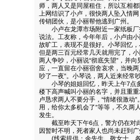
师，两人又是同屋租住，所以互相都
上网结识了小卢，很快两人坠入情网
传销团伙，是小丽帮他逃到广州。
小卢在龙潭市场附近一家纸板厂
说法。工友称，今年年后，小卢由小
故旷工，表现不是很好。小琴回忆，
但是两三百元经常几天就用完了，小
两人争吵，小丽说“彻底失望”，并
应，一直留在小丽宿舍哀求，当晚两
吵了一夜”。小琴说，两人近来经常
小琴的姐姐回忆，昨天上午7点多
楼下高声喊叫小丽的名字，并且重重
卢恳求两人不要分手，“情绪很激动”
用，给你太多机会了”等等，不久两
发生。
截至昨天下午6点，警方仍在对此
因暂时不明，死者家人也尚未赶到广
(线索提供：余先生 敬女士 各1