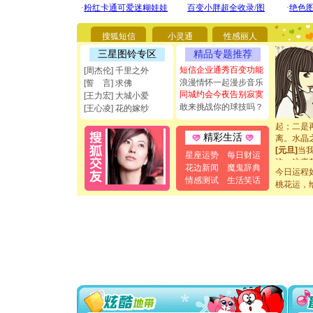
要平安！
[圣诞节]
能正大光明
搜狐短信
小灵通
性感丽人
都要快乐噢
[圣诞节]
三星图铃专区
精品专题推荐
如意,快乐
短信企业通秀百变功能
[周杰伦] 千里之外
[元旦]
看
浪漫情怀一起漫步音乐
[誓 言] 求佛
断电。爱
同城约会今夜告别寂寞
[王力宏] 大城小爱
你是我专
敢来挑战你的球技吗？
[王心凌] 花的嫁纱
[元旦]
如
起；二是
离。水晶
精彩生活
[元旦]
当
星座运势
每日财运
泣，这痛
花边新闻
魔鬼辞典
卖了。水
今日运程
情感测试
生活笑话
[春节]
风
桃花运，
颜！冬去
道一声平
[春节]
传
片叶子是
送你一棵
[圣诞节]
你太多，
要平安！
[圣诞节]
能正大光明
都要快乐噢