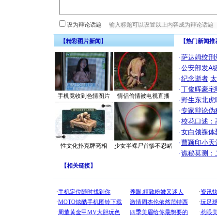
设为辩论话题
【精彩图片新闻】
【热门新闻推
·
萨达姆绞刑
·
公安部发A
·
纪念逝者
太
·
丁俊晖豪宅
手机竟收到色情图片
情侣偷情被电视直播
·
野生东北虎
·
专家辩论伪
·
校花口述：
·
女白领祼体
·
曹颖印小天
性文化扑克牌亮相
少女半裸尸首惨不忍睹
·
诡秘莫测：
【
相关链接
】
[圣诞节]
你太多，