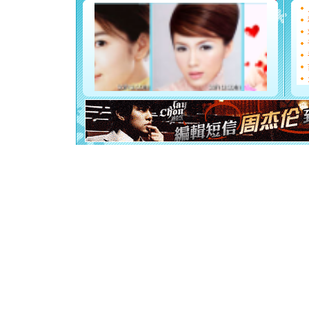
[圣诞节]
如意,快乐
[元旦]
看
断电。爱
你是我专
[元旦]
如
起；二是
离。水晶
[元旦]
当
泣，这痛
卖了。水
[春节]
风
颜！冬去
道一声平
[春节]
传
片叶子是
送你一棵