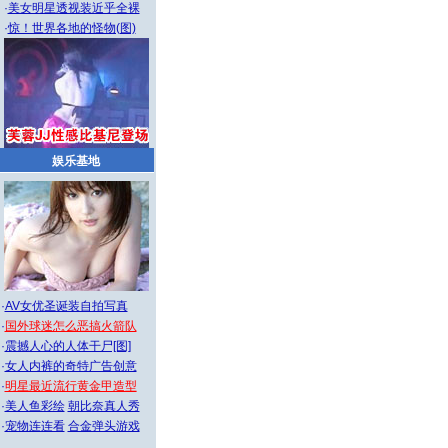
·
美女明星透视装近乎全裸
·
惊！世界各地的怪物(图)
娱乐基地
·
AV女优圣诞装自拍写真
·
国外球迷怎么恶搞火箭队
·
震撼人心的人体干尸[图]
·
女人内裤的奇特广告创意
·
明星最近流行黄金甲造型
·
美人鱼彩绘
朝比奈真人秀
·
宠物连连看
合金弹头游戏