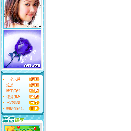
一个人哭
退后
断了的弦
还是朋友
水晶蜻蜓
唱给你的歌