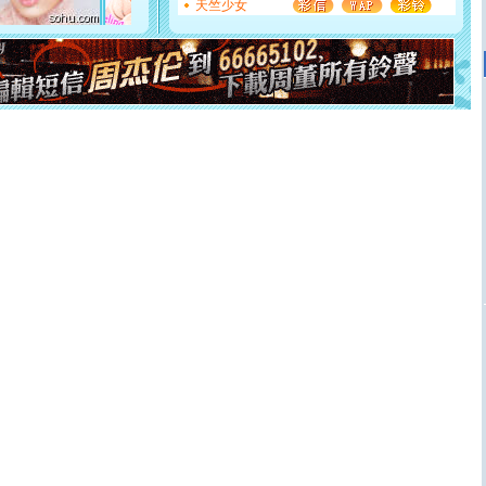
天竺少女
起；二是再生再世和你在一起；三是三生三世和你不再分
离。水晶之恋祝你新年快乐
[元旦]
当我狠下心扭头离去那一刻，你在我身后无助地哭
泣，这痛楚让我明白我多么爱你。我转身抱住你：这猪不
卖了。水晶之恋祝你新年快乐。
[春节]
风柔雨润好月圆，半岛铁盒伴身边，每日尽显开心
颜！冬去春来似水如烟，劳碌人生需尽欢！听一曲轻歌，
道一声平安！新年吉祥万事如愿
[春节]
传说薰衣草有四片叶子：第一片叶子是信仰，第二
片叶子是希望，第三片叶子是爱情，第四片叶子是幸运。
送你一棵薰衣草，愿你新年快乐！