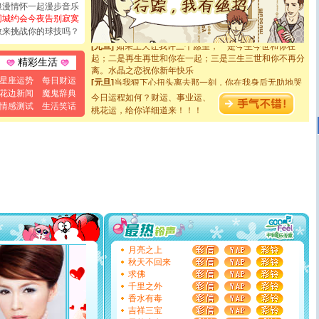
[元旦]
看到你我会触电；看不到你我要充电；没有你我会
浪漫情怀一起漫步音乐
断电。爱你是我职业，想你是我事业，抱你是我特长，吻
同城约会今夜告别寂寞
你是我专业！水晶之恋祝你新年快乐
敢来挑战你的球技吗？
[元旦]
如果上天让我许三个愿望，一是今生今世和你在一
起；二是再生再世和你在一起；三是三生三世和你不再分
精彩生活
离。水晶之恋祝你新年快乐
[元旦]
当我狠下心扭头离去那一刻，你在我身后无助地哭
星座运势
每日财运
泣，这痛楚让我明白我多么爱你。我转身抱住你：这猪不
花边新闻
魔鬼辞典
今日运程如何？财运、事业运、
卖了。水晶之恋祝你新年快乐。
情感测试
生活笑话
桃花运，给你详细道来！！！
[春节]
风柔雨润好月圆，半岛铁盒伴身边，每日尽显开心
颜！冬去春来似水如烟，劳碌人生需尽欢！听一曲轻歌，
道一声平安！新年吉祥万事如愿
[春节]
传说薰衣草有四片叶子：第一片叶子是信仰，第二
片叶子是希望，第三片叶子是爱情，第四片叶子是幸运。
送你一棵薰衣草，愿你新年快乐！
[圣诞节]
圣诞节到了，想想没什么送给你的，又不打算给
你太多，只有给你五千万：千万快乐！千万要健康！千万
要平安！千万要知足！千万不要忘记我！
[圣诞节]
不只这样的日子才会想起你,而是这样的日子才
能正大光明地骚扰你,告诉你,圣诞要快乐!新年要快乐!天天
都要快乐噢!
月亮之上
[圣诞节]
奉上一颗祝福的心,在这个特别的日子里,愿幸福,
秋天不回来
如意,快乐,鲜花,一切美好的祝愿与你同在.圣诞快乐!
求佛
[元旦]
看到你我会触电；看不到你我要充电；没有你我会
千里之外
断电。爱你是我职业，想你是我事业，抱你是我特长，吻
香水有毒
你是我专业！水晶之恋祝你新年快乐
吉祥三宝
[元旦]
如果上天让我许三个愿望，一是今生今世和你在一