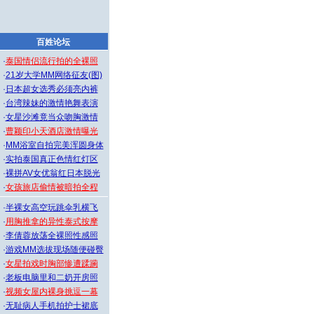
百姓论坛
·
泰国情侣流行拍的全裸照
·
21岁大学MM网络征友(图)
·
日本超女选秀必须亮内裤
·
台湾辣妹的激情艳舞表演
·
女星沙滩竟当众吻胸激情
·
曹颖印小天酒店激情曝光
·
MM浴室自拍完美浑圆身体
·
实拍泰国真正色情红灯区
·
裸拼AV女优翁红日本脱光
·
女孩旅店偷情被暗拍全程
·
半裸女高空玩跳伞乳横飞
·
用胸推拿的异性泰式按摩
·
李倩蓉放荡全裸照性感照
·
游戏MM选拔现场随便碰臀
·
女星拍戏时胸部惨遭蹂躏
·
老板电脑里和二奶开房照
·
视频女屋内裸身挑逗一幕
·
无耻病人手机拍护士裙底