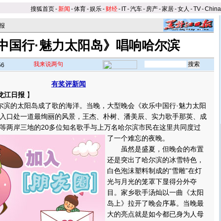
搜狐首页
-
新闻
-
体育
-
娱乐
-
财经
-
IT
-
汽车
-
房产
-
家居
-
女人
-
TV
-
Chin
报
中国行·魅力太阳岛》唱响哈尔滨
我来说两句
56
有奖评新闻
龙江日报
】
滨的太阳岛成了歌的海洋。当晚，大型晚会《欢乐中国行·魅力太阳
入口处一道最绚丽的风景，王杰、朴树、潘美辰、实力歌手那英、成
等两岸三地的20多位知名歌手与上万名哈尔滨市民在这里共同度过
了一个难忘的夜晚。
虽然是盛夏，但晚会的布置
还是突出了哈尔滨的冰雪特色，
白色泡沫塑料制成的“雪雕”在灯
光与月光的笼罩下显得分外夺
目。家乡歌手汤灿以一曲《太阳
岛上》拉开了晚会序幕。当晚最
大的亮点就是如今都已身为人母