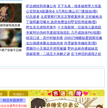
·
萨达姆绞刑录像公布
天下头条：很多秘密带入坟墓
·
公安部发A级通缉令 5万悬红佛山灭门案疑凶(图)
·
纪念逝者
太原警察打死北京警察案终审 主犯被枪决
·
丁俊晖豪宅曝光 政府免费送别墅安防弹玻璃(图)
偷情被电视直播
·
野生东北虎咬死黄牛
十大假新闻：垃圾场儿童残肢
·
专家辩论伪科学废留现场混乱 几乎成肢体PK(组图)
·
校花口述：高中时献初夜
2000只蝴蝶贴爱因斯坦像
·
女白领祼体聚会放纵肉体
尚雯婕客串穆桂英(图)
·
曹颖印小天酒店开房照被爆
野外丛林赤裸姐妹花
半裸尸首惨不忍睹
·
诡秘莫测：二战五大未解之谜
岳飞神话的虚假之处
[圣诞节]
圣诞节到了，想想没什么送给你的，又不打算给
你太多，只有给你五千万：千万快乐！千万要健康！千万
要平安！千万要知足！千万不要忘记我！
[圣诞节]
不只这样的日子才会想起你,而是这样的日子才
能正大光明地骚扰你,告诉你,圣诞要快乐!新年要快乐!天天
通
性感丽人
都要快乐噢!
精品专题推荐
[圣诞节]
奉上一颗祝福的心,在这个特别的日子里,愿幸福,
如意,快乐,鲜花,一切美好的祝愿与你同在.圣诞快乐!
短信企业通秀百变功能