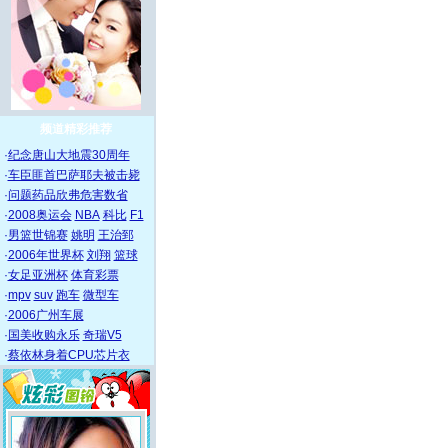
频道精彩推荐
·
纪念唐山大地震30周年
·
车臣匪首巴萨耶夫被击毙
·
问题药品欣弗危害数省
·
2008奥运会
NBA
科比
F1
·
男篮世锦赛
姚明
王治郅
·
2006年世界杯
刘翔
篮球
·
女足亚洲杯
体育彩票
·
mpv
suv
跑车
微型车
·
2006广州车展
·
国美收购永乐
奇瑞V5
·
蔡依林身着CPU芯片衣