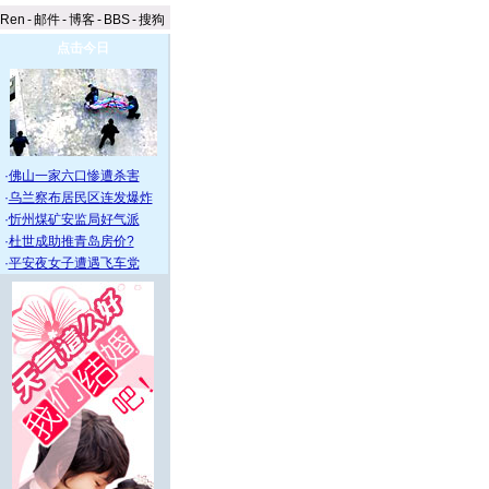
aRen
-
邮件
-
博客
-
BBS
-
搜狗
点击今日
·
佛山一家六口惨遭杀害
·
乌兰察布居民区连发爆炸
·
忻州煤矿安监局好气派
·
杜世成助推青岛房价?
·
平安夜女子遭遇飞车党