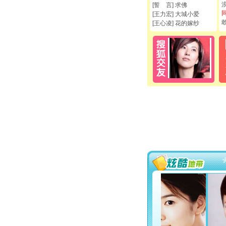
[誓 言] 求佛
[王力宏] 大城小爱
[王心凌] 花的嫁纱