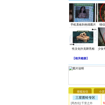
手机竟收到色情图片
情侣
性文化扑克牌亮相
少女
【
相关链接
】
搜狐短信
小灵
三星图铃专区
[周杰伦] 千里之外