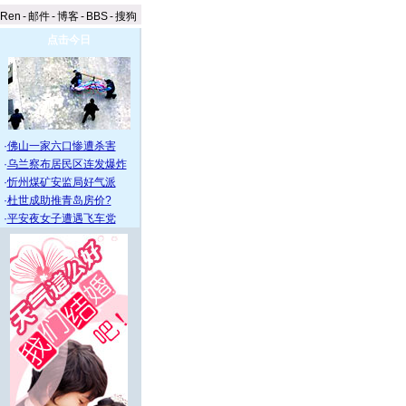
aRen
-
邮件
-
博客
-
BBS
-
搜狗
点击今日
·
佛山一家六口惨遭杀害
·
乌兰察布居民区连发爆炸
·
忻州煤矿安监局好气派
·
杜世成助推青岛房价?
·
平安夜女子遭遇飞车党