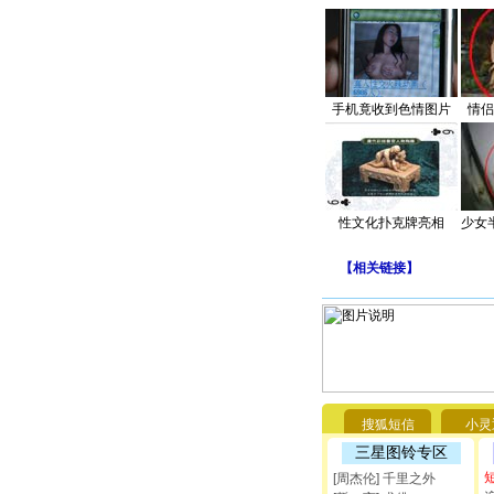
手机竟收到色情图片
情侣
性文化扑克牌亮相
少女
【
相关链接
】
搜狐短信
小灵
三星图铃专区
[周杰伦] 千里之外