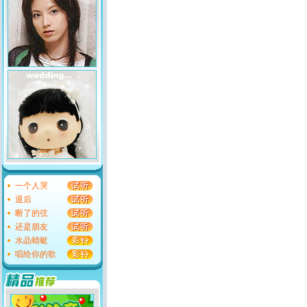
一个人哭
退后
断了的弦
还是朋友
水晶蜻蜓
唱给你的歌