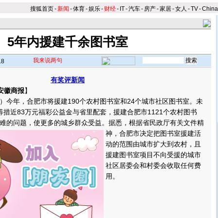
搜狐首页
-
新闻
-
体育
-
娱乐
-
财经
-
IT
-
汽车
-
房产
-
家居
-
女人
-
TV
-
Chin
5年内援建千余图书室
我来说两句
18
有奖评新闻
安徽商报
】
年，合肥市将援建190个农村图书室和24个城市社区图书室。未
筹措近83万元福彩公益金与省里配套，援建合肥市1121个农村图书
难的问题，使更多的城乡群众受益。
据悉，根据省民政厅有关文件精
神，合肥市决定把图书室援建活
动的范围由城市扩大到农村，且
援建图书室项目不向受援的城市
社区居委会和村委会收取任何费
用。