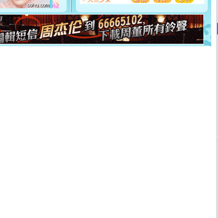
起；二是再生再世和你在一起；三是三生三世和你不再分
离。水晶之恋祝你新年快乐
[元旦]
当我狠下心扭头离去那一刻，你在我身后无助地哭
泣，这痛楚让我明白我多么爱你。我转身抱住你：这猪不
卖了。水晶之恋祝你新年快乐。
[春节]
风柔雨润好月圆，半岛铁盒伴身边，每日尽显开心
颜！冬去春来似水如烟，劳碌人生需尽欢！听一曲轻歌，
道一声平安！新年吉祥万事如愿
[春节]
传说薰衣草有四片叶子：第一片叶子是信仰，第二
片叶子是希望，第三片叶子是爱情，第四片叶子是幸运。
送你一棵薰衣草，愿你新年快乐！