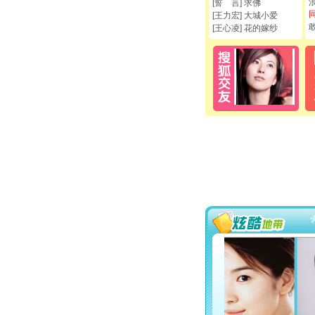
[誓 言] 求佛
[王力宏] 大城小爱
[王心凌] 花的嫁纱