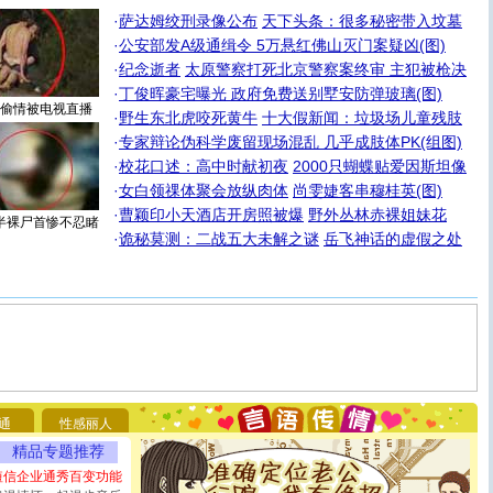
·
萨达姆绞刑录像公布
天下头条：很多秘密带入坟墓
·
公安部发A级通缉令 5万悬红佛山灭门案疑凶(图)
·
纪念逝者
太原警察打死北京警察案终审 主犯被枪决
·
丁俊晖豪宅曝光 政府免费送别墅安防弹玻璃(图)
偷情被电视直播
·
野生东北虎咬死黄牛
十大假新闻：垃圾场儿童残肢
·
专家辩论伪科学废留现场混乱 几乎成肢体PK(组图)
·
校花口述：高中时献初夜
2000只蝴蝶贴爱因斯坦像
·
女白领祼体聚会放纵肉体
尚雯婕客串穆桂英(图)
·
曹颖印小天酒店开房照被爆
野外丛林赤裸姐妹花
半裸尸首惨不忍睹
·
诡秘莫测：二战五大未解之谜
岳飞神话的虚假之处
[圣诞节]
圣诞节到了，想想没什么送给你的，又不打算给
你太多，只有给你五千万：千万快乐！千万要健康！千万
要平安！千万要知足！千万不要忘记我！
[圣诞节]
不只这样的日子才会想起你,而是这样的日子才
能正大光明地骚扰你,告诉你,圣诞要快乐!新年要快乐!天天
通
性感丽人
都要快乐噢!
精品专题推荐
[圣诞节]
奉上一颗祝福的心,在这个特别的日子里,愿幸福,
如意,快乐,鲜花,一切美好的祝愿与你同在.圣诞快乐!
短信企业通秀百变功能
[元旦]
看到你我会触电；看不到你我要充电；没有你我会