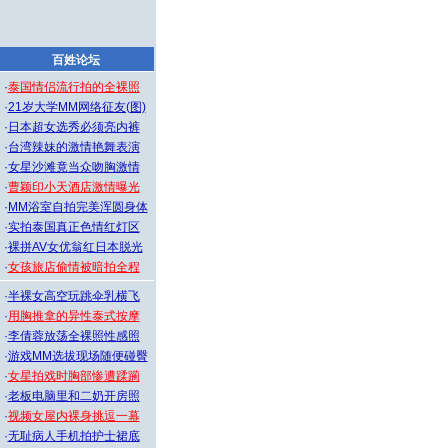
百姓论坛
·
泰国情侣流行拍的全裸照
·
21岁大学MM网络征友(图)
·
日本超女选秀必须亮内裤
·
台湾辣妹的激情艳舞表演
·
女星沙滩竟当众吻胸激情
·
曹颖印小天酒店激情曝光
·
MM浴室自拍完美浑圆身体
·
实拍泰国真正色情红灯区
·
裸拼AV女优翁红日本脱光
·
女孩旅店偷情被暗拍全程
·
半裸女高空玩跳伞乳横飞
·
用胸推拿的异性泰式按摩
·
李倩蓉放荡全裸照性感照
·
游戏MM选拔现场随便碰臀
·
女星拍戏时胸部惨遭蹂躏
·
老板电脑里和二奶开房照
·
视频女屋内裸身挑逗一幕
·
无耻病人手机拍护士裙底