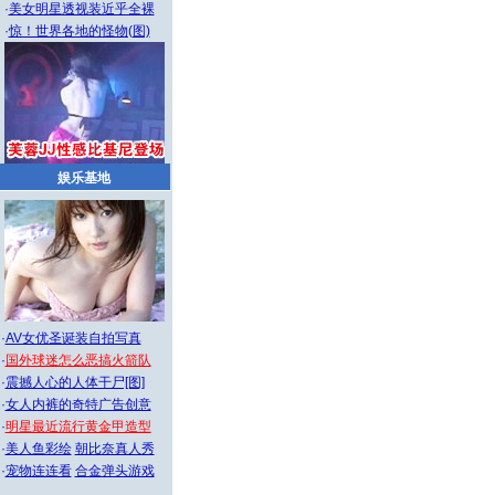
·
美女明星透视装近乎全裸
·
惊！世界各地的怪物(图)
娱乐基地
·
AV女优圣诞装自拍写真
·
国外球迷怎么恶搞火箭队
·
震撼人心的人体干尸[图]
·
女人内裤的奇特广告创意
·
明星最近流行黄金甲造型
·
美人鱼彩绘
朝比奈真人秀
·
宠物连连看
合金弹头游戏