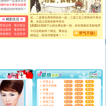
浪漫情怀一起漫步音乐
断电。爱你是我职业，想你是我事业，抱你是我特长，吻
同城约会今夜告别寂寞
你是我专业！水晶之恋祝你新年快乐
敢来挑战你的球技吗？
[元旦]
如果上天让我许三个愿望，一是今生今世和你在一
起；二是再生再世和你在一起；三是三生三世和你不再分
精彩生活
离。水晶之恋祝你新年快乐
[元旦]
当我狠下心扭头离去那一刻，你在我身后无助地哭
星座运势
每日财运
泣，这痛楚让我明白我多么爱你。我转身抱住你：这猪不
花边新闻
魔鬼辞典
今日运程如何？财运、事业运、
卖了。水晶之恋祝你新年快乐。
情感测试
生活笑话
[春节]
桃花运，给你详细道来！！！
风柔雨润好月圆，半岛铁盒伴身边，每日尽显开心
颜！冬去春来似水如烟，劳碌人生需尽欢！听一曲轻歌，
道一声平安！新年吉祥万事如愿
[春节]
传说薰衣草有四片叶子：第一片叶子是信仰，第二
片叶子是希望，第三片叶子是爱情，第四片叶子是幸运。
送你一棵薰衣草，愿你新年快乐！
[圣诞节]
圣诞节到了，想想没什么送给你的，又不打算给
你太多，只有给你五千万：千万快乐！千万要健康！千万
要平安！千万要知足！千万不要忘记我！
[圣诞节]
不只这样的日子才会想起你,而是这样的日子才
能正大光明地骚扰你,告诉你,圣诞要快乐!新年要快乐!天天
都要快乐噢!
月亮之上
[圣诞节]
奉上一颗祝福的心,在这个特别的日子里,愿幸福,
秋天不回来
如意,快乐,鲜花,一切美好的祝愿与你同在.圣诞快乐!
求佛
[元旦]
看到你我会触电；看不到你我要充电；没有你我会
千里之外
断电。爱你是我职业，想你是我事业，抱你是我特长，吻
香水有毒
你是我专业！水晶之恋祝你新年快乐
吉祥三宝
[元旦]
如果上天让我许三个愿望，一是今生今世和你在一
天竺少女