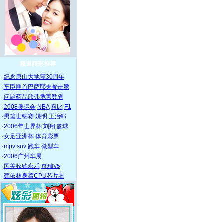
频道精彩推荐
·
纪念唐山大地震30周年
·
车臣匪首巴萨耶夫被击毙
·
问题药品欣弗危害数省
·
2008奥运会
NBA
科比
F1
·
男篮世锦赛
姚明
王治郅
·
2006年世界杯
刘翔
篮球
·
女足亚洲杯
体育彩票
·
mpv
suv
跑车
微型车
·
2006广州车展
·
国美收购永乐
奇瑞V5
·
蔡依林身着CPU芯片衣