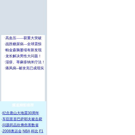
频道精彩推荐
·
纪念唐山大地震30周年
·
车臣匪首巴萨耶夫被击毙
·
问题药品欣弗危害数省
·
2008奥运会
NBA
科比
F1