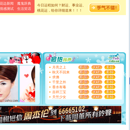
花边新闻
魔鬼辞典
[春节]
风柔雨润好月圆，半岛铁盒伴身边，每日尽显开心
今日运程如何？财运、事业运、
情感测试
生活笑话
颜！冬去春来似水如烟，劳碌人生需尽欢！听一曲轻歌，
桃花运，给你详细道来！！！
道一声平安！新年吉祥万事如愿
[春节]
传说薰衣草有四片叶子：第一片叶子是信仰，第二
片叶子是希望，第三片叶子是爱情，第四片叶子是幸运。
送你一棵薰衣草，愿你新年快乐！
[圣诞节]
圣诞节到了，想想没什么送给你的，又不打算给
你太多，只有给你五千万：千万快乐！千万要健康！千万
要平安！千万要知足！千万不要忘记我！
[圣诞节]
不只这样的日子才会想起你,而是这样的日子才
能正大光明地骚扰你,告诉你,圣诞要快乐!新年要快乐!天天
都要快乐噢!
[圣诞节]
奉上一颗祝福的心,在这个特别的日子里,愿幸福,
月亮之上
如意,快乐,鲜花,一切美好的祝愿与你同在.圣诞快乐!
秋天不回来
[元旦]
看到你我会触电；看不到你我要充电；没有你我会
求佛
断电。爱你是我职业，想你是我事业，抱你是我特长，吻
千里之外
你是我专业！水晶之恋祝你新年快乐
香水有毒
[元旦]
如果上天让我许三个愿望，一是今生今世和你在一
吉祥三宝
起；二是再生再世和你在一起；三是三生三世和你不再分
天竺少女
离。水晶之恋祝你新年快乐
[元旦]
当我狠下心扭头离去那一刻，你在我身后无助地哭
泣，这痛楚让我明白我多么爱你。我转身抱住你：这猪不
卖了。水晶之恋祝你新年快乐。
[春节]
风柔雨润好月圆，半岛铁盒伴身边，每日尽显开心
颜！冬去春来似水如烟，劳碌人生需尽欢！听一曲轻歌，
道一声平安！新年吉祥万事如愿