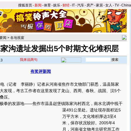
搜狐首页
-
新闻
-
体育
-
娱乐
-
财经
-
IT
-
汽车
-
房产
-
家居
-
女人
-
TV
-
Chin
要闻
>
各地视窗
家沟遗址发掘出5个时期文化堆积层
我来说两句
13
有奖评新闻
电（记者 李丽静）记者从河南省焦作市文物部门获悉，温县陈家
大发现，考古工作者在这里发现了龙山、西周、春秋、战国、汉5个
叠压。
拳的发源地——焦作市温县赵堡镇陈家沟村西北，南水北调中线干
渠491公里处。
遗址现存面积近5
万平方米，文化堆积厚达3至4
米，保存状况较好。2005年4
月，河南省文物考古研究所工作