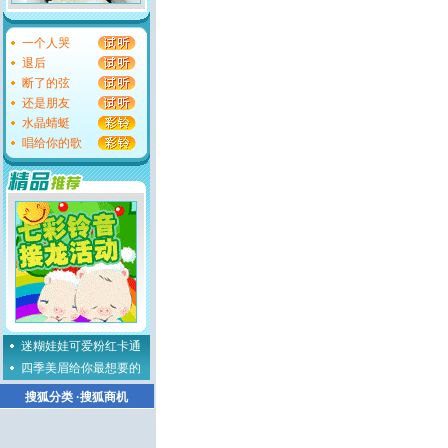
一个人哭
退后
断了的弦
还是朋友
水晶蜻蜓
唱给你的歌
迷糊娃娃可爱粉红卡通
四季美眉给你最想要的
搜狐分类
·
搜狐商机