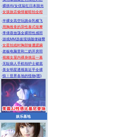
·
裸拼AV女优翁红日本脱光
·
女孩旅店偷情被暗拍全程
·
半裸女高空玩跳伞乳横飞
·
用胸推拿的异性泰式按摩
·
李倩蓉放荡全裸照性感照
·
游戏MM选拔现场随便碰臀
·
女星拍戏时胸部惨遭蹂躏
·
老板电脑里和二奶开房照
·
视频女屋内裸身挑逗一幕
·
无耻病人手机拍护士裙底
·
美女明星透视装近乎全裸
·
惊！世界各地的怪物(图)
娱乐基地