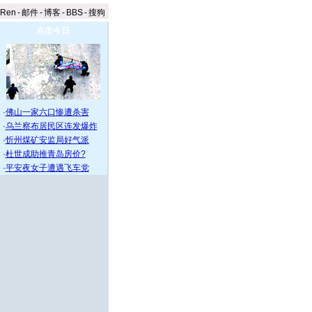
aRen
-
邮件
-
博客
-
BBS
-
搜狗
点击今日
·
佛山一家六口惨遭杀害
·
乌兰察布居民区连发爆炸
·
忻州煤矿安监局好气派
·
杜世成助推青岛房价?
·
平安夜女子遭遇飞车党