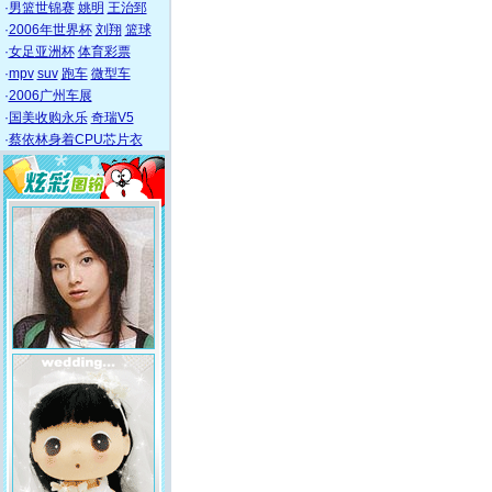
·
男篮世锦赛
姚明
王治郅
·
2006年世界杯
刘翔
篮球
·
女足亚洲杯
体育彩票
·
mpv
suv
跑车
微型车
·
2006广州车展
·
国美收购永乐
奇瑞V5
·
蔡依林身着CPU芯片衣