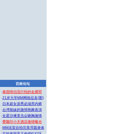
百姓论坛
·
泰国情侣流行拍的全裸照
·
21岁大学MM网络征友(图)
·
日本超女选秀必须亮内裤
·
台湾辣妹的激情艳舞表演
·
女星沙滩竟当众吻胸激情
·
曹颖印小天酒店激情曝光
·
MM浴室自拍完美浑圆身体
·
实拍泰国真正色情红灯区