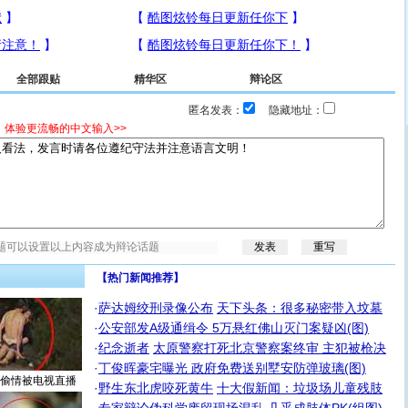
全部跟贴
精华区
辩论区
匿名发表：
隐藏地址：
，体验更流畅的中文输入>>
【热门新闻推荐】
·
萨达姆绞刑录像公布
天下头条：很多秘密带入坟墓
·
公安部发A级通缉令 5万悬红佛山灭门案疑凶(图)
·
纪念逝者
太原警察打死北京警察案终审 主犯被枪决
·
丁俊晖豪宅曝光 政府免费送别墅安防弹玻璃(图)
偷情被电视直播
·
野生东北虎咬死黄牛
十大假新闻：垃圾场儿童残肢