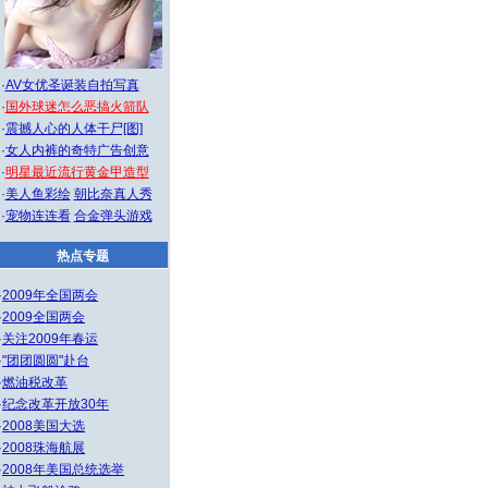
·
AV女优圣诞装自拍写真
·
国外球迷怎么恶搞火箭队
·
震撼人心的人体干尸[图]
·
女人内裤的奇特广告创意
·
明星最近流行黄金甲造型
·
美人鱼彩绘
朝比奈真人秀
·
宠物连连看
合金弹头游戏
热点专题
·
2009年全国两会
·
2009全国两会
·
关注2009年春运
·
"团团圆圆"赴台
·
燃油税改革
·
纪念改革开放30年
·
2008美国大选
·
2008珠海航展
·
2008年美国总统选举