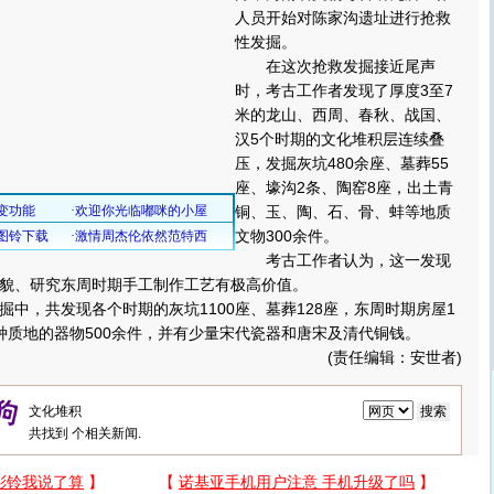
人员开始对陈家沟遗址进行抢救
性发掘。
在这次抢救发掘接近尾声
时，考古工作者发现了厚度3至7
米的龙山、西周、春秋、战国、
汉5个时期的文化堆积层连续叠
压，发掘灰坑480余座、墓葬55
座、壕沟2条、陶窑8座，出土青
铜、玉、陶、石、骨、蚌等地质
文物300余件。
考古工作者认为，这一发现
貌、研究东周时期手工制作工艺有极高价值。
，共发现各个时期的灰坑1100座、墓葬128座，东周时期房屋1
种质地的器物500余件，并有少量宋代瓷器和唐宋及清代铜钱。
(责任编辑：安世者)
共找到
个相关新闻.