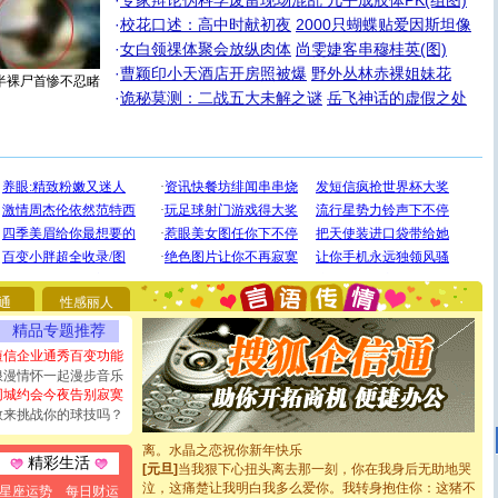
·
专家辩论伪科学废留现场混乱 几乎成肢体PK(组图)
·
校花口述：高中时献初夜
2000只蝴蝶贴爱因斯坦像
·
女白领祼体聚会放纵肉体
尚雯婕客串穆桂英(图)
·
曹颖印小天酒店开房照被爆
野外丛林赤裸姐妹花
半裸尸首惨不忍睹
·
诡秘莫测：二战五大未解之谜
岳飞神话的虚假之处
[圣诞节]
圣诞节到了，想想没什么送给你的，又不打算给
你太多，只有给你五千万：千万快乐！千万要健康！千万
要平安！千万要知足！千万不要忘记我！
[圣诞节]
不只这样的日子才会想起你,而是这样的日子才
能正大光明地骚扰你,告诉你,圣诞要快乐!新年要快乐!天天
都要快乐噢!
通
性感丽人
[圣诞节]
奉上一颗祝福的心,在这个特别的日子里,愿幸福,
如意,快乐,鲜花,一切美好的祝愿与你同在.圣诞快乐!
精品专题推荐
[元旦]
看到你我会触电；看不到你我要充电；没有你我会
短信企业通秀百变功能
断电。爱你是我职业，想你是我事业，抱你是我特长，吻
浪漫情怀一起漫步音乐
你是我专业！水晶之恋祝你新年快乐
同城约会今夜告别寂寞
[元旦]
如果上天让我许三个愿望，一是今生今世和你在一
敢来挑战你的球技吗？
起；二是再生再世和你在一起；三是三生三世和你不再分
离。水晶之恋祝你新年快乐
[元旦]
当我狠下心扭头离去那一刻，你在我身后无助地哭
精彩生活
泣，这痛楚让我明白我多么爱你。我转身抱住你：这猪不
星座运势
每日财运
卖了。水晶之恋祝你新年快乐。