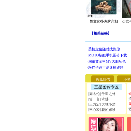
性文化扑克牌亮相
少女
【
相关链接
】
搜狐短信
小灵
三星图铃专区
[周杰伦] 千里之外
[誓 言] 求佛
[王力宏] 大城小爱
[王心凌] 花的嫁纱