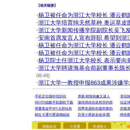
【
相关链接
】
·
杨卫被任命为浙江大学校长 潘云鹤
·
浙江大学培育纯天然草种 奥运草皮图
·
浙江大学新闻传播学院副院长吴飞发
·
安南首席发言人宣布辞职 希望到浙
·
杨卫被任命为浙江大学校长 潘云鹤
·
杨卫被任命为浙江大学校长 潘云鹤
·
杨卫院士任浙江大学校长 表示要向前
·
浙江大学聘请海基会前副董事长陈长
08:49)
·
浙江大学一教授申报863成果涉嫌
[圣诞节]
你太多，
要平安！
[圣诞节]
能正大光明
都要快乐噢
[圣诞节]
搜狐短信
小灵通
性感丽人