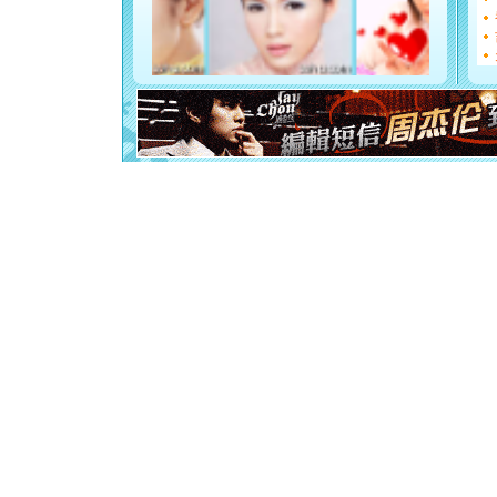
[元旦]
如
起；二是
离。水晶
[元旦]
当
泣，这痛
卖了。水
[春节]
风
颜！冬去
道一声平
[春节]
传
片叶子是
送你一棵