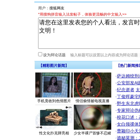
用户：
*用搜狗拼音输入法发帖子，体验更流畅的中文输入>>
设为辩论话题
【精彩图片新闻】
【热门新闻推
·
萨达姆绞刑
·
公安部发A
·
纪念逝者
太
·
丁俊晖豪宅
手机竟收到色情图片
情侣偷情被电视直播
·
野生东北虎
·
专家辩论伪
·
校花口述：
·
女白领祼体
·
曹颖印小天
性文化扑克牌亮相
少女半裸尸首惨不忍睹
·
诡秘莫测：