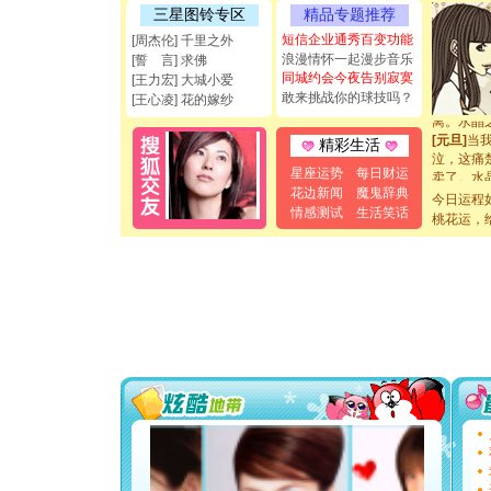
如意,快乐
三星图铃专区
精品专题推荐
[元旦]
看
短信企业通秀百变功能
断电。爱
[周杰伦] 千里之外
你是我专
浪漫情怀一起漫步音乐
[誓 言] 求佛
[元旦]
如
同城约会今夜告别寂寞
[王力宏] 大城小爱
起；二是
敢来挑战你的球技吗？
[王心凌] 花的嫁纱
离。水晶
[元旦]
当
精彩生活
泣，这痛
卖了。水
星座运势
每日财运
[春节]
风
花边新闻
魔鬼辞典
今日运程
颜！冬去
情感测试
生活笑话
桃花运，
道一声平
[春节]
传
片叶子是
送你一棵
[圣诞节]
你太多，
要平安！
[圣诞节]
能正大光明
都要快乐噢
[圣诞节]
如意,快乐
[元旦]
看
断电。爱
你是我专