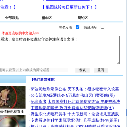
全部跟贴
精华区
辩论区
匿名发表：
隐藏地址：
，体验更流畅的中文输入>>
【热门新闻推荐】
·
萨达姆绞刑录像公布
天下头条：很多秘密带入坟墓
·
公安部发A级通缉令 5万悬红佛山灭门案疑凶(图)
·
纪念逝者
太原警察打死北京警察案终审 主犯被枪决
·
丁俊晖豪宅曝光 政府免费送别墅安防弹玻璃(图)
偷情被电视直播
·
野生东北虎咬死黄牛
十大假新闻：垃圾场儿童残肢
·
专家辩论伪科学废留现场混乱 几乎成肢体PK(组图)
·
校花口述：高中时献初夜
2000只蝴蝶贴爱因斯坦像