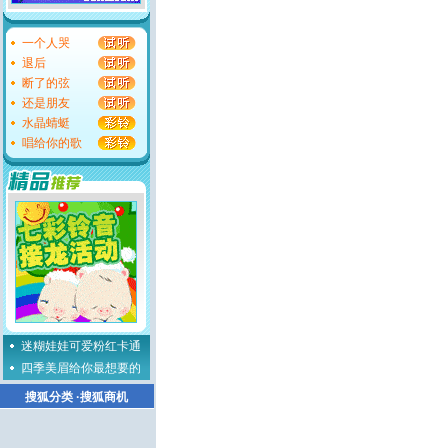
一个人哭
退后
断了的弦
还是朋友
水晶蜻蜓
唱给你的歌
迷糊娃娃可爱粉红卡通
四季美眉给你最想要的
搜狐分类
·
搜狐商机