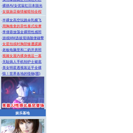
·
裸拼AV女优翁红日本脱光
·
女孩旅店偷情被暗拍全程
·
半裸女高空玩跳伞乳横飞
·
用胸推拿的异性泰式按摩
·
李倩蓉放荡全裸照性感照
·
游戏MM选拔现场随便碰臀
·
女星拍戏时胸部惨遭蹂躏
·
老板电脑里和二奶开房照
·
视频女屋内裸身挑逗一幕
·
无耻病人手机拍护士裙底
·
美女明星透视装近乎全裸
·
惊！世界各地的怪物(图)
娱乐基地