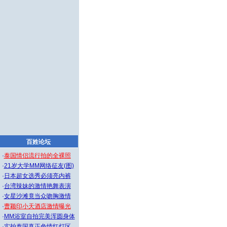
百姓论坛
·
泰国情侣流行拍的全裸照
·
21岁大学MM网络征友(图)
·
日本超女选秀必须亮内裤
·
台湾辣妹的激情艳舞表演
·
女星沙滩竟当众吻胸激情
·
曹颖印小天酒店激情曝光
·
MM浴室自拍完美浑圆身体
·
实拍泰国真正色情红灯区