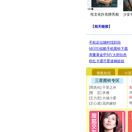
性文化扑克牌亮相
少女
【
相关链接
】
搜狐短信
小灵
三星图铃专区
[周杰伦] 千里之外
[誓 言] 求佛
[王力宏] 大城小爱
[王心凌] 花的嫁纱