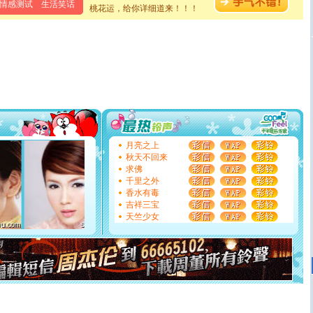
情感测试
生活笑话
泣，这痛楚让我明白我多么爱你。我转身抱住你：这猪不
桃花运，给你详细道来！！！
卖了。水晶之恋祝你新年快乐。
[春节]
风柔雨润好月圆，半岛铁盒伴身边，每日尽显开心
颜！冬去春来似水如烟，劳碌人生需尽欢！听一曲轻歌，
道一声平安！新年吉祥万事如愿
[春节]
传说薰衣草有四片叶子：第一片叶子是信仰，第二
片叶子是希望，第三片叶子是爱情，第四片叶子是幸运。
送你一棵薰衣草，愿你新年快乐！
[圣诞节]
圣诞节到了，想想没什么送给你的，又不打算给
你太多，只有给你五千万：千万快乐！千万要健康！千万
要平安！千万要知足！千万不要忘记我！
[圣诞节]
不只这样的日子才会想起你,而是这样的日子才
月亮之上
能正大光明地骚扰你,告诉你,圣诞要快乐!新年要快乐!天天
秋天不回来
都要快乐噢!
求佛
[圣诞节]
奉上一颗祝福的心,在这个特别的日子里,愿幸福,
千里之外
如意,快乐,鲜花,一切美好的祝愿与你同在.圣诞快乐!
香水有毒
[元旦]
看到你我会触电；看不到你我要充电；没有你我会
吉祥三宝
断电。爱你是我职业，想你是我事业，抱你是我特长，吻
天竺少女
你是我专业！水晶之恋祝你新年快乐
[元旦]
如果上天让我许三个愿望，一是今生今世和你在一
起；二是再生再世和你在一起；三是三生三世和你不再分
离。水晶之恋祝你新年快乐
[元旦]
当我狠下心扭头离去那一刻，你在我身后无助地哭
泣，这痛楚让我明白我多么爱你。我转身抱住你：这猪不
卖了。水晶之恋祝你新年快乐。
[春节]
风柔雨润好月圆，半岛铁盒伴身边，每日尽显开心