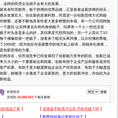
，这样的民营企业就不会有大的发展。
具有吃苦耐劳、敢干拼搏的优秀品德，正是靠着这股拼搏的劲头，
逐步发展壮大。但在新的发展时期，尚需进一步创新思维方式和能
吃螃蟹，还要不断地具有吃更大更多螃蟹的本领。有一个公司招聘推
一个题目:让应聘者去向和尚推销梳子。结果有一个人一把也没卖
梳子对头发是多么的好，其结果是可想而知的；另一个人卖出了10
每个佛像前摆一把梳子，游客来了梳完头再拜佛，以示对佛的尊敬。
了1000把，因为他在寺庙最繁华的地方贴上标语，捐钱有礼物拿，
是创新思维的力量。
然存在，但市场竞争已经发展到了创新能力竞争的阶段。创新已成
争力大小的一个重要标志和因素。创新有助于企业产品和服务差异性
资产积累、有助于更大幅度降低企业生产经营成本、有助于大幅度提
创新，能够进一步激发了企业家新的、更大的创新冲动，并由此为企
新收益。
共找到
18,366,553
个相关新闻.