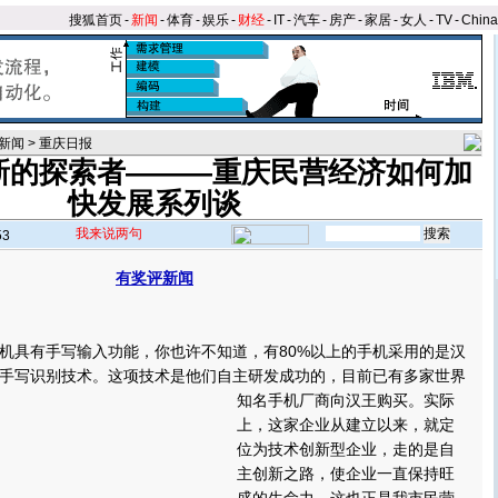
搜狐首页
-
新闻
-
体育
-
娱乐
-
财经
-
IT
-
汽车
-
房产
-
家居
-
女人
-
TV
-
Chin
新闻
>
重庆日报
新的探索者———重庆民营经济如何加
快发展系列谈
我来说两句
53
有奖评新闻
】
具有手写输入功能，你也许不知道，有80%以上的手机采用的是汉
手写识别技术。这项技术是他们自主研发成功的，目前已有多家世界
知名手机厂商向汉王购买。
实际
上，这家企业从建立以来，就定
位为技术创新型企业，走的是自
主创新之路，使企业一直保持旺