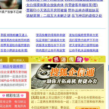
·
女白领祼体聚会放纵肉体
尚雯婕客串穆桂英(图)
·
曹颖印小天酒店开房照被爆
野外丛林赤裸姐妹花
半裸尸首惨不忍睹
·
诡秘莫测：二战五大未解之谜
岳飞神话的虚假之处
[圣诞节]
圣诞节到了，想想没什么送给你的，又不打算给
你太多，只有给你五千万：千万快乐！千万要健康！千万
要平安！千万要知足！千万不要忘记我！
通
性感丽人
[圣诞节]
不只这样的日子才会想起你,而是这样的日子才
精品专题推荐
能正大光明地骚扰你,告诉你,圣诞要快乐!新年要快乐!天天
都要快乐噢!
短信企业通秀百变功能
[圣诞节]
奉上一颗祝福的心,在这个特别的日子里,愿幸福,
浪漫情怀一起漫步音乐
如意,快乐,鲜花,一切美好的祝愿与你同在.圣诞快乐!
同城约会今夜告别寂寞
[元旦]
看到你我会触电；看不到你我要充电；没有你我会
敢来挑战你的球技吗？
断电。爱你是我职业，想你是我事业，抱你是我特长，吻
你是我专业！水晶之恋祝你新年快乐
精彩生活
[元旦]
如果上天让我许三个愿望，一是今生今世和你在一
起；二是再生再世和你在一起；三是三生三世和你不再分
星座运势
每日财运
离。水晶之恋祝你新年快乐
花边新闻
魔鬼辞典
[元旦]
今日运程如何？财运、事业运、
当我狠下心扭头离去那一刻，你在我身后无助地哭