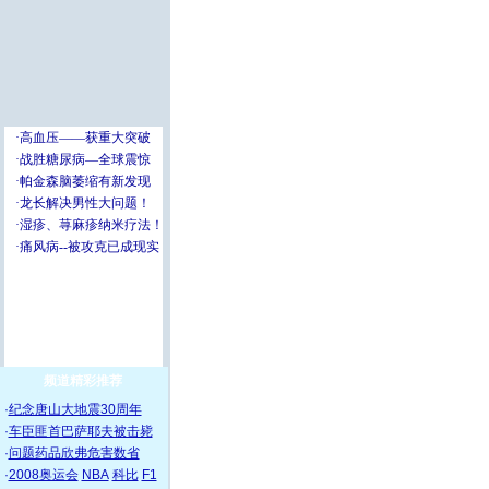
频道精彩推荐
·
纪念唐山大地震30周年
·
车臣匪首巴萨耶夫被击毙
·
问题药品欣弗危害数省
·
2008奥运会
NBA
科比
F1