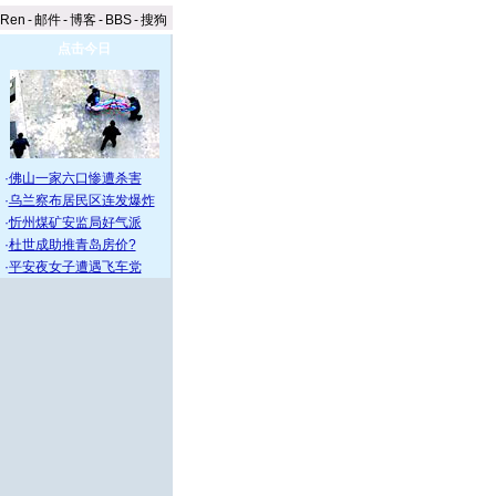
aRen
-
邮件
-
博客
-
BBS
-
搜狗
点击今日
·
佛山一家六口惨遭杀害
·
乌兰察布居民区连发爆炸
·
忻州煤矿安监局好气派
·
杜世成助推青岛房价?
·
平安夜女子遭遇飞车党