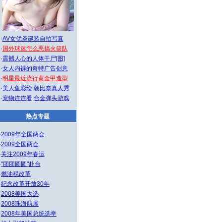
·
AV女优圣诞装自拍写真
·
国外球迷怎么恶搞火箭队
·
震撼人心的人体干尸[图]
·
女人内裤的奇特广告创意
·
明星最近流行黄金甲造型
·
美人鱼彩绘
朝比奈真人秀
·
宠物连连看
合金弹头游戏
热点专题
·
2009年全国两会
·
2009全国两会
·
关注2009年春运
·
"团团圆圆"赴台
·
燃油税改革
·
纪念改革开放30年
·
2008美国大选
·
2008珠海航展
·
2008年美国总统选举