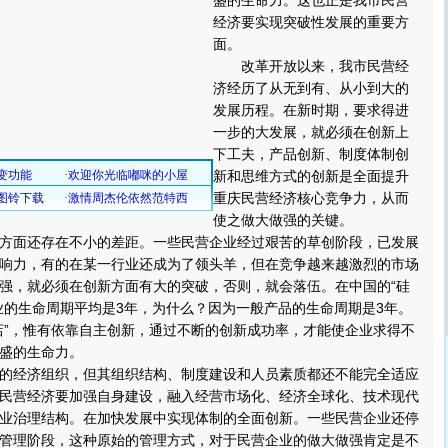
盛的生命力。这也正是我市民营
经济要实现突破性发展的重要方
面。
改革开放以来，我市民营经
济经历了从无到有、从小到大的
发展历程。在新时期，要求得进
一步的大发展，就必须在创新上
下工夫，产品创新、制度体制创
新和思维方式的创新是全面提升
重庆民营经济核心竞争力，从而
使之做大做强的关键。
面还存在不小的差距。一些民营企业经过艰苦的草创阶段，已发展
响力，有的在某一行业还成为了领头羊，但在竞争越来越激烈的市场
强，就必须在创新方面有大的突破，否则，就会落伍。在中国的“硅
业的生命周期平均是3年，为什么？因为一般产品的生命周期是3年。
店”，惟有依靠自主创新，通过不断的创新成功率，才能使企业求得不
盛的生命力。
经济组织，但其组织结构、制度建设和人员素质都还不能完全适应
民营经济要加强自身建设，融入经营市场化、经济全球化、技术现代
业治理结构。在加快发展中实现体制的全面创新。一些民营企业还停
管理阶段，这种原始的管理方式，对于民营企业的做大做强肯定是不