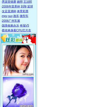
·
男篮世锦赛
姚明
王治郅
·
2006年世界杯
刘翔
篮球
·
女足亚洲杯
体育彩票
·
mpv
suv
跑车
微型车
·
2006广州车展
·
国美收购永乐
奇瑞V5
·
蔡依林身着CPU芯片衣