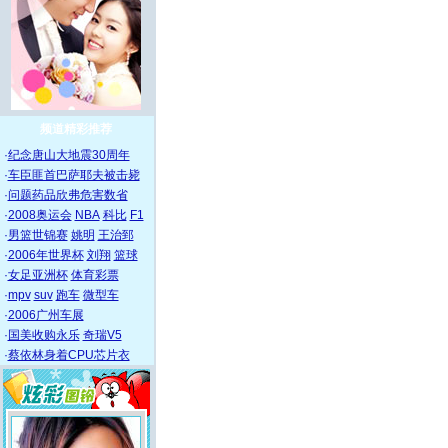
频道精彩推荐
·
纪念唐山大地震30周年
·
车臣匪首巴萨耶夫被击毙
·
问题药品欣弗危害数省
·
2008奥运会
NBA
科比
F1
·
男篮世锦赛
姚明
王治郅
·
2006年世界杯
刘翔
篮球
·
女足亚洲杯
体育彩票
·
mpv
suv
跑车
微型车
·
2006广州车展
·
国美收购永乐
奇瑞V5
·
蔡依林身着CPU芯片衣