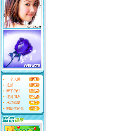
一个人哭
退后
断了的弦
还是朋友
水晶蜻蜓
唱给你的歌