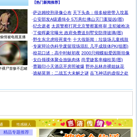
【热门新闻推荐】
·
萨达姆绞刑录像公布
天下头条：很多秘密带入坟墓
·
公安部发A级通缉令 5万悬红佛山灭门案疑凶(图)
·
纪念逝者
太原警察打死北京警察案终审 主犯被枪决
·
丁俊晖豪宅曝光 政府免费送别墅安防弹玻璃(图)
偷情被电视直播
·
野生东北虎咬死黄牛
十大假新闻：垃圾场儿童残肢
·
专家辩论伪科学废留现场混乱 几乎成肢体PK(组图)
·
校花口述：高中时献初夜
2000只蝴蝶贴爱因斯坦像
·
女白领祼体聚会放纵肉体
尚雯婕客串穆桂英(图)
·
曹颖印小天酒店开房照被爆
野外丛林赤裸姐妹花
半裸尸首惨不忍睹
·
诡秘莫测：二战五大未解之谜
岳飞神话的虚假之处
[圣诞节]
圣诞节到了，想想没什么送给你的，又不打算给
你太多，只有给你五千万：千万快乐！千万要健康！千万
要平安！千万要知足！千万不要忘记我！
[圣诞节]
不只这样的日子才会想起你,而是这样的日子才
能正大光明地骚扰你,告诉你,圣诞要快乐!新年要快乐!天天
都要快乐噢!
[圣诞节]
奉上一颗祝福的心,在这个特别的日子里,愿幸福,
如意,快乐,鲜花,一切美好的祝愿与你同在.圣诞快乐!
[元旦]
看到你我会触电；看不到你我要充电；没有你我会
通
性感丽人
断电。爱你是我职业，想你是我事业，抱你是我特长，吻
精品专题推荐
你是我专业！水晶之恋祝你新年快乐