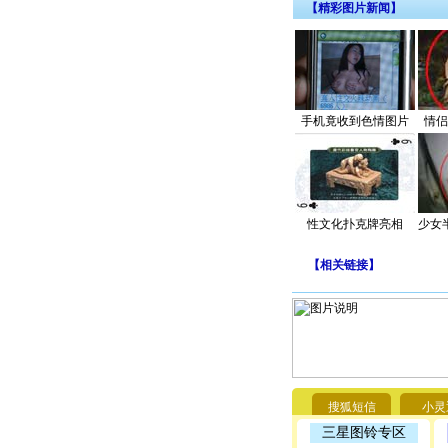
【精彩图片新闻】
手机竟收到色情图片
情侣
性文化扑克牌亮相
少女
【
相关链接
】
搜狐短信
小灵
三星图铃专区