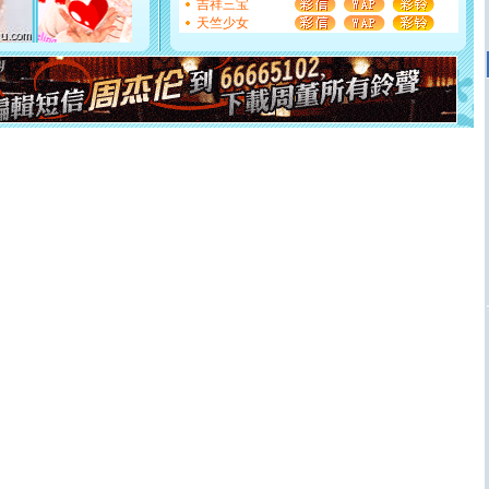
[元旦]
当我狠下心扭头离去那一刻，你在我身后无助地哭
吉祥三宝
泣，这痛楚让我明白我多么爱你。我转身抱住你：这猪不
天竺少女
卖了。水晶之恋祝你新年快乐。
[春节]
风柔雨润好月圆，半岛铁盒伴身边，每日尽显开心
颜！冬去春来似水如烟，劳碌人生需尽欢！听一曲轻歌，
道一声平安！新年吉祥万事如愿
[春节]
传说薰衣草有四片叶子：第一片叶子是信仰，第二
片叶子是希望，第三片叶子是爱情，第四片叶子是幸运。
送你一棵薰衣草，愿你新年快乐！