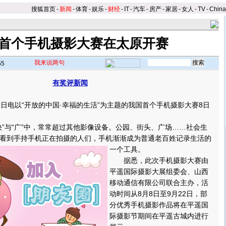
搜狐首页
-
新闻
-
体育
-
娱乐
-
财经
-
IT
-
汽车
-
房产
-
家居
-
女人
-
TV
-
Chin
首个手机摄影大赛在太原开赛
我来说两句
55
有奖评新闻
】
电以“开放的中国·幸福的生活”为主题的我国首个手机摄影大赛8日
与“广”中，常常超过其他影像设备。公园、街头、广场……社会生
看到手持手机正在拍摄的人们，手机渐渐成为普通老百姓记录生活的
一个工具。
据悉，此次手机摄影大赛由
平遥国际摄影大展组委会、山西
移动通信有限公司联合主办，活
动时间从8月8日至9月22日，部
分优秀手机摄影作品将在平遥国
际摄影节期间在平遥古城内进行