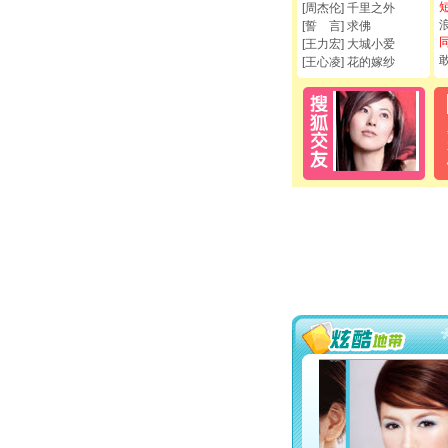
[周杰伦] 千里之外
[誓 言] 求佛
[王力宏] 大城小爱
[王心凌] 花的嫁纱