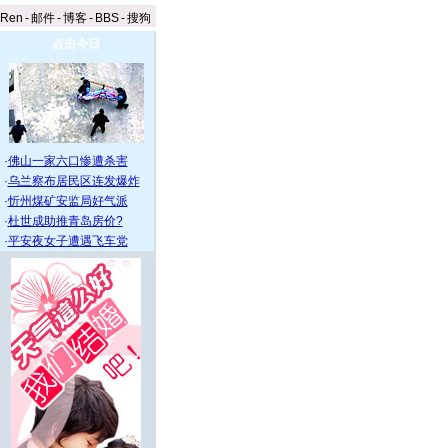
aRen
-
邮件
-
博客
-
BBS
-
搜狗
点击今日
·
佛山一家六口惨遭杀害
·
乌兰察布居民区连发爆炸
·
忻州煤矿安监局好气派
·
杜世成助推青岛房价?
·
平安夜女子遭遇飞车党