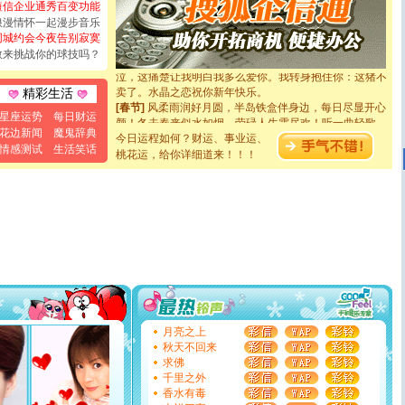
短信企业通秀百变功能
[元旦]
如果上天让我许三个愿望，一是今生今世和你在一
浪漫情怀一起漫步音乐
起；二是再生再世和你在一起；三是三生三世和你不再分
同城约会今夜告别寂寞
离。水晶之恋祝你新年快乐
敢来挑战你的球技吗？
[元旦]
当我狠下心扭头离去那一刻，你在我身后无助地哭
泣，这痛楚让我明白我多么爱你。我转身抱住你：这猪不
卖了。水晶之恋祝你新年快乐。
精彩生活
[春节]
风柔雨润好月圆，半岛铁盒伴身边，每日尽显开心
颜！冬去春来似水如烟，劳碌人生需尽欢！听一曲轻歌，
星座运势
每日财运
道一声平安！新年吉祥万事如愿
花边新闻
魔鬼辞典
今日运程如何？财运、事业运、
[春节]
传说薰衣草有四片叶子：第一片叶子是信仰，第二
情感测试
生活笑话
桃花运，给你详细道来！！！
片叶子是希望，第三片叶子是爱情，第四片叶子是幸运。
送你一棵薰衣草，愿你新年快乐！
[圣诞节]
圣诞节到了，想想没什么送给你的，又不打算给
你太多，只有给你五千万：千万快乐！千万要健康！千万
要平安！千万要知足！千万不要忘记我！
[圣诞节]
不只这样的日子才会想起你,而是这样的日子才
能正大光明地骚扰你,告诉你,圣诞要快乐!新年要快乐!天天
都要快乐噢!
[圣诞节]
奉上一颗祝福的心,在这个特别的日子里,愿幸福,
如意,快乐,鲜花,一切美好的祝愿与你同在.圣诞快乐!
[元旦]
看到你我会触电；看不到你我要充电；没有你我会
断电。爱你是我职业，想你是我事业，抱你是我特长，吻
月亮之上
你是我专业！水晶之恋祝你新年快乐
秋天不回来
[元旦]
如果上天让我许三个愿望，一是今生今世和你在一
求佛
起；二是再生再世和你在一起；三是三生三世和你不再分
千里之外
离。水晶之恋祝你新年快乐
香水有毒