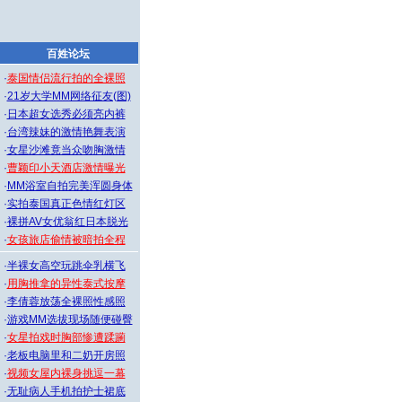
百姓论坛
·
泰国情侣流行拍的全裸照
·
21岁大学MM网络征友(图)
·
日本超女选秀必须亮内裤
·
台湾辣妹的激情艳舞表演
·
女星沙滩竟当众吻胸激情
·
曹颖印小天酒店激情曝光
·
MM浴室自拍完美浑圆身体
·
实拍泰国真正色情红灯区
·
裸拼AV女优翁红日本脱光
·
女孩旅店偷情被暗拍全程
·
半裸女高空玩跳伞乳横飞
·
用胸推拿的异性泰式按摩
·
李倩蓉放荡全裸照性感照
·
游戏MM选拔现场随便碰臀
·
女星拍戏时胸部惨遭蹂躏
·
老板电脑里和二奶开房照
·
视频女屋内裸身挑逗一幕
·
无耻病人手机拍护士裙底