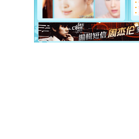
如意,快乐
[元旦]
看
断电。爱
你是我专
[元旦]
如
起；二是
离。水晶
[元旦]
当
泣，这痛
卖了。水
[春节]
风
颜！冬去
道一声平
[春节]
传
片叶子是
送你一棵