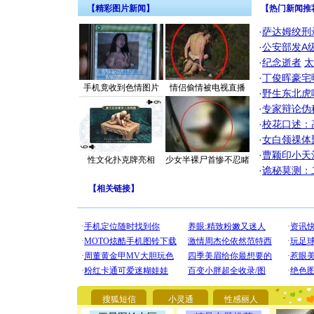
【精彩图片新闻】
【热门新闻推
·
萨达姆绞刑
·
公安部发A
·
纪念逝者
太
·
丁俊晖豪宅
手机竟收到色情图片
情侣偷情被电视直播
·
野生东北虎
·
专家辩论伪
·
校花口述：
·
女白领祼体
·
曹颖印小天
性文化扑克牌亮相
少女半裸尸首惨不忍睹
·
诡秘莫测：
【
相关链接
】
[圣诞节]
你太多，
要平安！
搜狐短信
小灵通
性感丽人
[圣诞节]