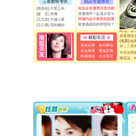
三星图铃专区
精品专题推荐
能正大光明
都要快乐噢
短信企业通秀百变功能
[周杰伦] 千里之外
[圣诞节]
浪漫情怀一起漫步音乐
[誓 言] 求佛
如意,快乐
同城约会今夜告别寂寞
[王力宏] 大城小爱
[元旦]
看
敢来挑战你的球技吗？
[王心凌] 花的嫁纱
断电。爱
你是我专
精彩生活
[元旦]
如
起；二是
星座运势
每日财运
离。水晶
花边新闻
魔鬼辞典
今日运程
[元旦]
当
情感测试
生活笑话
桃花运，
泣，这痛
卖了。水
[春节]
风
颜！冬去
道一声平
[春节]
传
片叶子是
送你一棵
[圣诞节]
你太多，
要平安！
[圣诞节]
能正大光明
都要快乐噢
[圣诞节]