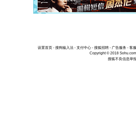
起；二是
离。水晶
[元旦]
当
泣，这痛
卖了。水
[春节]
风
颜！冬去
道一声平
[春节]
传
片叶子是
设置首页
-
搜狗输入法
-
支付中心
-
搜狐招聘
-
广告服务
-
客
送你一棵
Copyright © 2018 Sohu.com I
搜狐不良信息举