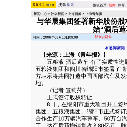
搜狐首页
-
新闻
-
体育
-
新闻中心
>
社会新闻
>
上海新闻
>
上海青年报
与华晨集团签署新华股份股
始“酒后造
我来说两句
时间：2006年08月10日09:08
有奖评新闻
【
来源：上海《青年报》
】
五粮液“酒后造车”有了实质性进展
五粮液集团和四川省绵阳市签署了“
方表示将共同打造中国西部汽车及发
地。
（记者 笪莉萍）
正式签订股权转让
8日，在绵阳市重大项目开工签约
集团、五粮液集团、绵阳市正式签订
合作生产10万辆汽车整车、50万台
工，达产后新增销售收入80亿元。
昨