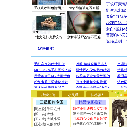
·
丁俊晖豪宅
手机竟收到色情图片
情侣偷情被电视直播
·
野生东北虎
·
专家辩论伪
·
校花口述：
·
女白领祼体
·
曹颖印小天
性文化扑克牌亮相
少女半裸尸首惨不忍睹
·
诡秘莫测：
【
相关链接
】
[圣诞节]
你太多，
搜狐短信
小灵通
性感丽人
要平安！
[圣诞节]
三星图铃专区
精品专题推荐
能正大光明
短信企业通秀百变功能
[周杰伦] 千里之外
都要快乐噢
浪漫情怀一起漫步音乐
[誓 言] 求佛
[圣诞节]
同城约会今夜告别寂寞
[王力宏] 大城小爱
如意,快乐
敢来挑战你的球技吗？
[王心凌] 花的嫁纱
[元旦]
看