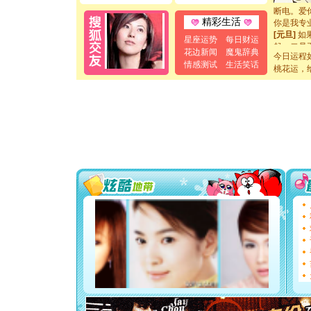
断电。爱
你是我专
精彩生活
[元旦]
如
星座运势
每日财运
起；二是
花边新闻
魔鬼辞典
离。水晶
今日运程
情感测试
生活笑话
[元旦]
当
桃花运，
泣，这痛
卖了。水
[春节]
风
颜！冬去
道一声平
[春节]
传
片叶子是
送你一棵
[圣诞节]
你太多，
要平安！
[圣诞节]
能正大光明
都要快乐噢
[圣诞节]
如意,快乐
[元旦]
看
断电。爱
你是我专
[元旦]
如