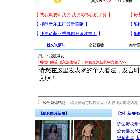
共找到
5,021
个相关新闻.
我来说两句
全部跟贴
精华
用户：
*用搜狗拼音输入法发帖子，体验更流畅的中文输入>>
设为辩论话题
【精彩图片新闻】
【热门新闻推
·
萨达姆绞刑
·
公安部发A
·
纪念逝者
太