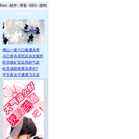
aRen
-
邮件
-
博客
-
BBS
-
搜狗
点击今日
·
佛山一家六口惨遭杀害
·
乌兰察布居民区连发爆炸
·
忻州煤矿安监局好气派
·
杜世成助推青岛房价?
·
平安夜女子遭遇飞车党