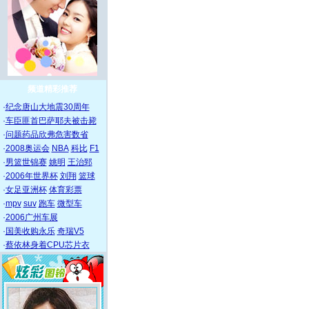
频道精彩推荐
·
纪念唐山大地震30周年
·
车臣匪首巴萨耶夫被击毙
·
问题药品欣弗危害数省
·
2008奥运会
NBA
科比
F1
·
男篮世锦赛
姚明
王治郅
·
2006年世界杯
刘翔
篮球
·
女足亚洲杯
体育彩票
·
mpv
suv
跑车
微型车
·
2006广州车展
·
国美收购永乐
奇瑞V5
·
蔡依林身着CPU芯片衣