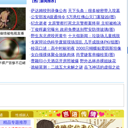
【热门新闻推荐】
·
萨达姆绞刑录像公布
天下头条：很多秘密带入坟墓
·
公安部发A级通缉令 5万悬红佛山灭门案疑凶(图)
·
纪念逝者
太原警察打死北京警察案终审 主犯被枪决
·
丁俊晖豪宅曝光 政府免费送别墅安防弹玻璃(图)
偷情被电视直播
·
野生东北虎咬死黄牛
十大假新闻：垃圾场儿童残肢
·
专家辩论伪科学废留现场混乱 几乎成肢体PK(组图)
·
校花口述：高中时献初夜
2000只蝴蝶贴爱因斯坦像
·
女白领祼体聚会放纵肉体
尚雯婕客串穆桂英(图)
·
曹颖印小天酒店开房照被爆
野外丛林赤裸姐妹花
半裸尸首惨不忍睹
·
诡秘莫测：二战五大未解之谜
岳飞神话的虚假之处
[圣诞节]
圣诞节到了，想想没什么送给你的，又不打算给
你太多，只有给你五千万：千万快乐！千万要健康！千万
要平安！千万要知足！千万不要忘记我！
通
性感丽人
[圣诞节]
不只这样的日子才会想起你,而是这样的日子才
精品专题推荐
能正大光明地骚扰你,告诉你,圣诞要快乐!新年要快乐!天天
都要快乐噢!