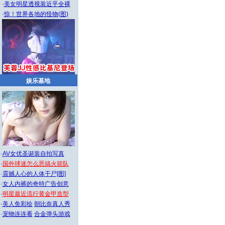
·
美女明星透视装近乎全裸
·
惊！世界各地的怪物(图)
娱乐基地
·
AV女优圣诞装自拍写真
·
国外球迷怎么恶搞火箭队
·
震撼人心的人体干尸[图]
·
女人内裤的奇特广告创意
·
明星最近流行黄金甲造型
·
美人鱼彩绘
朝比奈真人秀
·
宠物连连看
合金弹头游戏