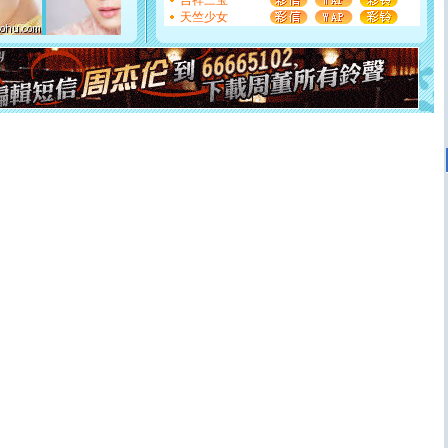
吉祥三宝
断电。爱你是我职业，想你是我事业，抱你是我特长，吻
天竺少女
你是我专业！水晶之恋祝你新年快乐
[元旦]
如果上天让我许三个愿望，一是今生今世和你在一
起；二是再生再世和你在一起；三是三生三世和你不再分
离。水晶之恋祝你新年快乐
[元旦]
当我狠下心扭头离去那一刻，你在我身后无助地哭
泣，这痛楚让我明白我多么爱你。我转身抱住你：这猪不
卖了。水晶之恋祝你新年快乐。
[春节]
风柔雨润好月圆，半岛铁盒伴身边，每日尽显开心
颜！冬去春来似水如烟，劳碌人生需尽欢！听一曲轻歌，
道一声平安！新年吉祥万事如愿
[春节]
传说薰衣草有四片叶子：第一片叶子是信仰，第二
片叶子是希望，第三片叶子是爱情，第四片叶子是幸运。
送你一棵薰衣草，愿你新年快乐！