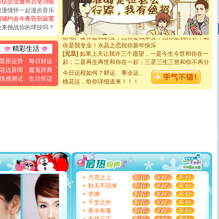
短信企业通秀百变功能
[圣诞节]
奉上一颗祝福的心,在这个特别的日子里,愿幸福,
浪漫情怀一起漫步音乐
如意,快乐,鲜花,一切美好的祝愿与你同在.圣诞快乐!
同城约会今夜告别寂寞
[元旦]
看到你我会触电；看不到你我要充电；没有你我会
敢来挑战你的球技吗？
断电。爱你是我职业，想你是我事业，抱你是我特长，吻
你是我专业！水晶之恋祝你新年快乐
精彩生活
[元旦]
如果上天让我许三个愿望，一是今生今世和你在一
起；二是再生再世和你在一起；三是三生三世和你不再分
星座运势
每日财运
离。水晶之恋祝你新年快乐
花边新闻
魔鬼辞典
今日运程如何？财运、事业运、
[元旦]
当我狠下心扭头离去那一刻，你在我身后无助地哭
情感测试
生活笑话
桃花运，给你详细道来！！！
泣，这痛楚让我明白我多么爱你。我转身抱住你：这猪不
卖了。水晶之恋祝你新年快乐。
[春节]
风柔雨润好月圆，半岛铁盒伴身边，每日尽显开心
颜！冬去春来似水如烟，劳碌人生需尽欢！听一曲轻歌，
道一声平安！新年吉祥万事如愿
[春节]
传说薰衣草有四片叶子：第一片叶子是信仰，第二
片叶子是希望，第三片叶子是爱情，第四片叶子是幸运。
送你一棵薰衣草，愿你新年快乐！
[圣诞节]
圣诞节到了，想想没什么送给你的，又不打算给
你太多，只有给你五千万：千万快乐！千万要健康！千万
要平安！千万要知足！千万不要忘记我！
[圣诞节]
不只这样的日子才会想起你,而是这样的日子才
月亮之上
能正大光明地骚扰你,告诉你,圣诞要快乐!新年要快乐!天天
秋天不回来
都要快乐噢!
求佛
[圣诞节]
奉上一颗祝福的心,在这个特别的日子里,愿幸福,
千里之外
如意,快乐,鲜花,一切美好的祝愿与你同在.圣诞快乐!
香水有毒
[元旦]
看到你我会触电；看不到你我要充电；没有你我会