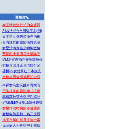
百姓论坛
·
泰国情侣流行拍的全裸照
·
21岁大学MM网络征友(图)
·
日本超女选秀必须亮内裤
·
台湾辣妹的激情艳舞表演
·
女星沙滩竟当众吻胸激情
·
曹颖印小天酒店激情曝光
·
MM浴室自拍完美浑圆身体
·
实拍泰国真正色情红灯区
·
裸拼AV女优翁红日本脱光
·
女孩旅店偷情被暗拍全程
·
半裸女高空玩跳伞乳横飞
·
用胸推拿的异性泰式按摩
·
李倩蓉放荡全裸照性感照
·
游戏MM选拔现场随便碰臀
·
女星拍戏时胸部惨遭蹂躏
·
老板电脑里和二奶开房照
·
视频女屋内裸身挑逗一幕
·
无耻病人手机拍护士裙底