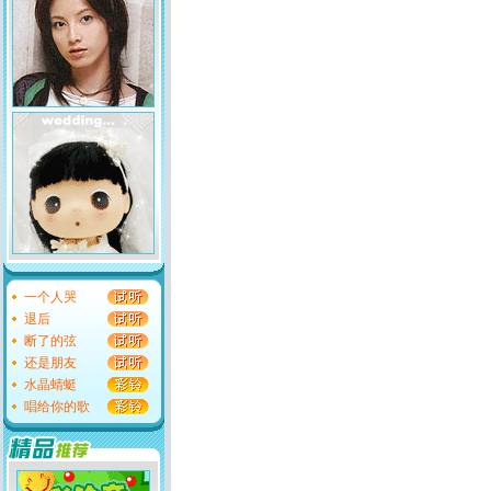
一个人哭
退后
断了的弦
还是朋友
水晶蜻蜓
唱给你的歌