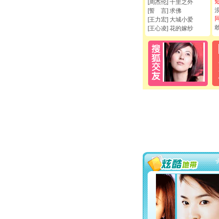
[周杰伦] 千里之外
[誓 言] 求佛
[王力宏] 大城小爱
[王心凌] 花的嫁纱