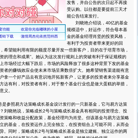
发售，并自公告的次日起不再接
受认购。以往都是要提前三天才
能公告结束发行。
刘晓艳介绍说，40亿的基金
规模适中，好运作，符合母本基
金的基金经理肖坚的投资风格，
有利于为投资者带来更好的回
，希望能利用有限的额度尽量开发一些新客户，目的在于培育市场，
资的理念和成果”。她认为这次发行规则上的突破有利于保证规模的
上市场经过大幅下跌后，市场的风险释放了很多这种背景下发的基金
资者的赚钱效应会使未来市场呈乘数倍扩大。她希望销售渠道能有意
户拿一个好产品去有意识地开拓新客户，让更多的投资者来分享基金
方达有利，对投资者有利，对于整个基金行业也是做大蛋糕的举措，
意义。
是参照易方达策略成长基金设计发行的一只新基金，它与易方达策
？刘晓艳说，策略成长2号与策略成长基金具有相同的投资理念、投
资策略和收益分配政策，基金经理均为肖坚。但该基金与易方达策略
立的基金，在投资运作上完全独立，在投资组合上可能不同，从而会
异。同时，策略成长2号与策略成长基金是独立建账、独立运作的两