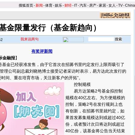
搜狐首页
-
新闻
-
体育
-
娱乐
-
财经
-
IT
-
汽车
-
房产
-
家居
-
女人
-
TV
-
Chin
基金限量发行（基金新趋向）
我来说两句
52
有奖评新闻
际金融报
】
基金已经获准发售，由于它首次在招募书里约定发行上限而吸引了
管理公司副总裁刘晓艳博士接受记者采访时表示，易方达此次发行的
赶时间、重在培育市场，关注新客户的开拓”。
控制规模
易方达策略2号基金拟控制
规模在40亿左右。为方便规模的
控制，策略2号在发行规则上也
有创新，在招募书里就约定，如
果首发募集规模达到或超过40亿
份，或者预计次日将达到或超过
40亿份，该基金将公告当天结束