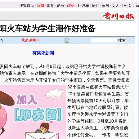
搜狐首页
-
新闻
-
体育
-
娱乐
-
财经
-
IT
-
汽车
-
房产
-
家居
-
女人
-
TV
-
Chin
阳火车站为学生潮作好准备
我来说两句
03
有奖评新闻
】
阳火车站了解到，从8月9日起，该站已开始为学生返校和新生入
站负责人表示，在这期间将为广大学生留足坐票，如果有需要将加开
，火车站售票大厅内开设了专门的学生窗口，全天售票。
而且贵阳市
32个售票网点和火车站售票大厅
20个售票窗口都销售学生票。省
外预售票提前10天可以订票，学
生可以在当地通过联网订票。候
车厅也为迎来学生潮设置了专门
的学生等候区。9月至10月将是
以新生入学为主，火车票价目前
不作任何变动。 作者：李馥宏