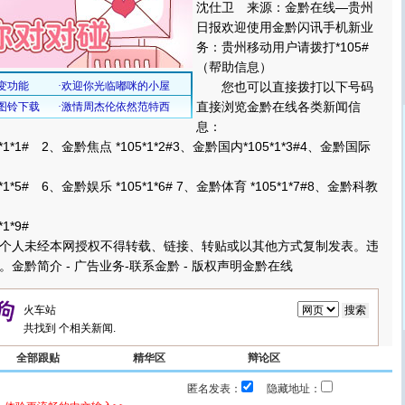
沈仕卫 来源：金黔在线—贵州
日报欢迎使用金黔闪讯手机新业
务：贵州移动用户请拨打*105#
（帮助信息）
您也可以直接拨打以下号码
直接浏览金黔在线各类新闻信
息：
*1# 2、金黔焦点 *105*1*2#3、金黔国内*105*1*3#4、金黔国际
5# 6、金黔娱乐 *105*1*6# 7、金黔体育 *105*1*7#8、金黔科教
*9#
人未经本网授权不得转载、链接、转贴或以其他方式复制发表。违
金黔简介 - 广告业务-联系金黔 - 版权声明金黔在线
共找到
个相关新闻.
全部跟贴
精华区
辩论区
匿名发表：
隐藏地址：