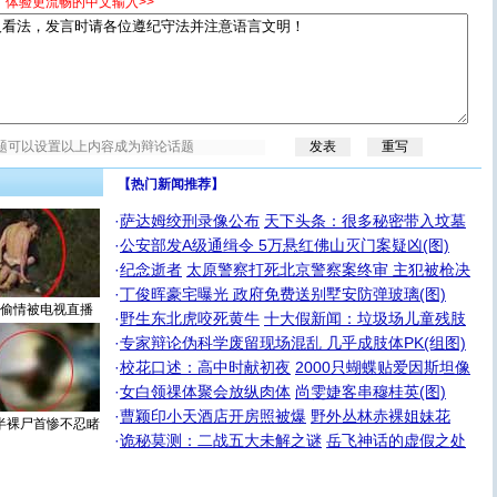
，体验更流畅的中文输入>>
【热门新闻推荐】
·
萨达姆绞刑录像公布
天下头条：很多秘密带入坟墓
·
公安部发A级通缉令 5万悬红佛山灭门案疑凶(图)
·
纪念逝者
太原警察打死北京警察案终审 主犯被枪决
·
丁俊晖豪宅曝光 政府免费送别墅安防弹玻璃(图)
偷情被电视直播
·
野生东北虎咬死黄牛
十大假新闻：垃圾场儿童残肢
·
专家辩论伪科学废留现场混乱 几乎成肢体PK(组图)
·
校花口述：高中时献初夜
2000只蝴蝶贴爱因斯坦像
·
女白领祼体聚会放纵肉体
尚雯婕客串穆桂英(图)
·
曹颖印小天酒店开房照被爆
野外丛林赤裸姐妹花
半裸尸首惨不忍睹
·
诡秘莫测：二战五大未解之谜
岳飞神话的虚假之处
[圣诞节]
圣诞节到了，想想没什么送给你的，又不打算给
你太多，只有给你五千万：千万快乐！千万要健康！千万
要平安！千万要知足！千万不要忘记我！