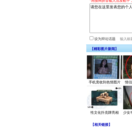
*用搜狗拼音输入法发帖子
设为辩论话题
【精彩图片新闻】
手机竟收到色情图片
情侣
性文化扑克牌亮相
少女
【
相关链接
】