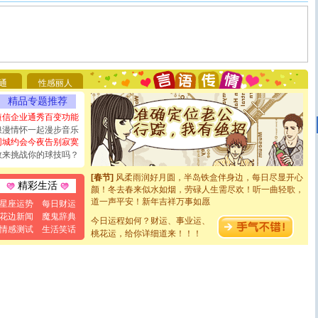
[圣诞节]
不只这样的日子才会想起你,而是这样的日子才
能正大光明地骚扰你,告诉你,圣诞要快乐!新年要快乐!天天
都要快乐噢!
[圣诞节]
奉上一颗祝福的心,在这个特别的日子里,愿幸福,
如意,快乐,鲜花,一切美好的祝愿与你同在.圣诞快乐!
[元旦]
看到你我会触电；看不到你我要充电；没有你我会
断电。爱你是我职业，想你是我事业，抱你是我特长，吻
通
性感丽人
你是我专业！水晶之恋祝你新年快乐
[元旦]
如果上天让我许三个愿望，一是今生今世和你在一
精品专题推荐
起；二是再生再世和你在一起；三是三生三世和你不再分
短信企业通秀百变功能
离。水晶之恋祝你新年快乐
浪漫情怀一起漫步音乐
[元旦]
当我狠下心扭头离去那一刻，你在我身后无助地哭
同城约会今夜告别寂寞
泣，这痛楚让我明白我多么爱你。我转身抱住你：这猪不
敢来挑战你的球技吗？
卖了。水晶之恋祝你新年快乐。
[春节]
风柔雨润好月圆，半岛铁盒伴身边，每日尽显开心
颜！冬去春来似水如烟，劳碌人生需尽欢！听一曲轻歌，
精彩生活
道一声平安！新年吉祥万事如愿
星座运势
每日财运
[春节]
传说薰衣草有四片叶子：第一片叶子是信仰，第二
花边新闻
魔鬼辞典
片叶子是希望，第三片叶子是爱情，第四片叶子是幸运。
今日运程如何？财运、事业运、
情感测试
生活笑话
送你一棵薰衣草，愿你新年快乐！
桃花运，给你详细道来！！！
[圣诞节]
圣诞节到了，想想没什么送给你的，又不打算给
你太多，只有给你五千万：千万快乐！千万要健康！千万
要平安！千万要知足！千万不要忘记我！
[圣诞节]
不只这样的日子才会想起你,而是这样的日子才
能正大光明地骚扰你,告诉你,圣诞要快乐!新年要快乐!天天
都要快乐噢!
[圣诞节]
奉上一颗祝福的心,在这个特别的日子里,愿幸福,