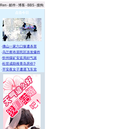
aRen
-
邮件
-
博客
-
BBS
-
搜狗
点击今日
·
佛山一家六口惨遭杀害
·
乌兰察布居民区连发爆炸
·
忻州煤矿安监局好气派
·
杜世成助推青岛房价?
·
平安夜女子遭遇飞车党