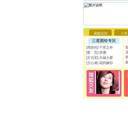
搜狐短信
小灵
三星图铃专区
[周杰伦] 千里之外
[誓 言] 求佛
[王力宏] 大城小爱
[王心凌] 花的嫁纱