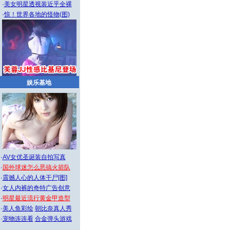
·
美女明星透视装近乎全裸
·
惊！世界各地的怪物(图)
娱乐基地
·
AV女优圣诞装自拍写真
·
国外球迷怎么恶搞火箭队
·
震撼人心的人体干尸[图]
·
女人内裤的奇特广告创意
·
明星最近流行黄金甲造型
·
美人鱼彩绘
朝比奈真人秀
·
宠物连连看
合金弹头游戏