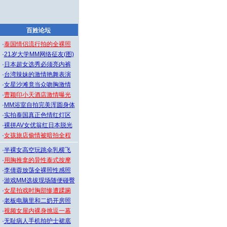
百姓论坛
·
泰国情侣流行拍的全裸照
·
21岁大学MM网络征友(图)
·
日本超女选秀必须亮内裤
·
台湾辣妹的激情艳舞表演
·
女星沙滩竟当众吻胸激情
·
曹颖印小天酒店激情曝光
·
MM浴室自拍完美浑圆身体
·
实拍泰国真正色情红灯区
·
裸拼AV女优翁红日本脱光
·
女孩旅店偷情被暗拍全程
·
半裸女高空玩跳伞乳横飞
·
用胸推拿的异性泰式按摩
·
李倩蓉放荡全裸照性感照
·
游戏MM选拔现场随便碰臀
·
女星拍戏时胸部惨遭蹂躏
·
老板电脑里和二奶开房照
·
视频女屋内裸身挑逗一幕
·
无耻病人手机拍护士裙底