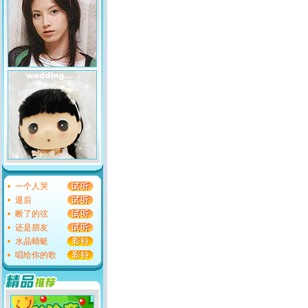
一个人哭
退后
断了的弦
还是朋友
水晶蜻蜓
唱给你的歌