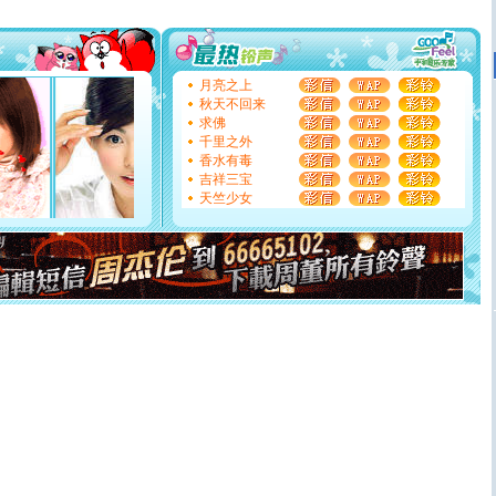
如意,快乐,鲜花,一切美好的祝愿与你同在.圣诞快乐!
[元旦]
看到你我会触电；看不到你我要充电；没有你我会
断电。爱你是我职业，想你是我事业，抱你是我特长，吻
你是我专业！水晶之恋祝你新年快乐
月亮之上
[元旦]
如果上天让我许三个愿望，一是今生今世和你在一
秋天不回来
起；二是再生再世和你在一起；三是三生三世和你不再分
求佛
离。水晶之恋祝你新年快乐
千里之外
[元旦]
当我狠下心扭头离去那一刻，你在我身后无助地哭
香水有毒
泣，这痛楚让我明白我多么爱你。我转身抱住你：这猪不
吉祥三宝
卖了。水晶之恋祝你新年快乐。
天竺少女
[春节]
风柔雨润好月圆，半岛铁盒伴身边，每日尽显开心
颜！冬去春来似水如烟，劳碌人生需尽欢！听一曲轻歌，
道一声平安！新年吉祥万事如愿
[春节]
传说薰衣草有四片叶子：第一片叶子是信仰，第二
片叶子是希望，第三片叶子是爱情，第四片叶子是幸运。
送你一棵薰衣草，愿你新年快乐！