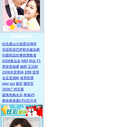
频道精彩推荐
·
纪念唐山大地震30周年
·
车臣匪首巴萨耶夫被击毙
·
问题药品欣弗危害数省
·
2008奥运会
NBA
科比
F1
·
男篮世锦赛
姚明
王治郅
·
2006年世界杯
刘翔
篮球
·
女足亚洲杯
体育彩票
·
mpv
suv
跑车
微型车
·
2006广州车展
·
国美收购永乐
奇瑞V5
·
蔡依林身着CPU芯片衣