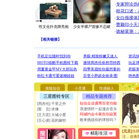
·
专家辩论伪
·
校花口述：
·
女白领祼体
·
曹颖印小天
性文化扑克牌亮相
少女半裸尸首惨不忍睹
·
诡秘莫测：
【
相关链接
】
[圣诞节]
你太多，
要平安！
[圣诞节]
能正大光明
都要快乐噢
[圣诞节]
搜狐短信
小灵通
性感丽人
如意,快乐
三星图铃专区
精品专题推荐
[元旦]
看
断电。爱
短信企业通秀百变功能
[周杰伦] 千里之外
你是我专
浪漫情怀一起漫步音乐
[誓 言] 求佛
[元旦]
如
同城约会今夜告别寂寞
[王力宏] 大城小爱
起；二是
敢来挑战你的球技吗？
[王心凌] 花的嫁纱
离。水晶
[元旦]
当
精彩生活
泣，这痛