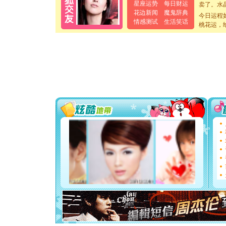
卖了。水
星座运势
每日财运
[春节]
风
花边新闻
魔鬼辞典
今日运程
颜！冬去
情感测试
生活笑话
桃花运，
道一声平
[春节]
传
片叶子是
送你一棵
[圣诞节]
你太多，
要平安！
[圣诞节]
能正大光明
都要快乐噢
[圣诞节]
如意,快乐
[元旦]
看
断电。爱
你是我专
[元旦]
如
起；二是
离。水晶
[元旦]
当
泣，这痛
卖了。水
[春节]
风
颜！冬去
道一声平