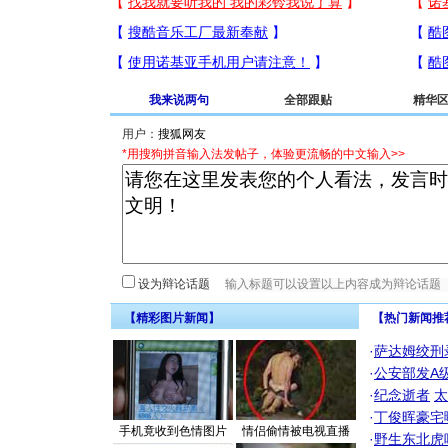
我来说两句
全部跟贴
精华
用户：
*用搜狗拼音输入法发帖子，体验更流畅的中文输入>>
设为辩论话题
【精彩图片新闻】
【热门新闻推
·
萨达姆绞刑
·
公安部发A
·
纪念逝者
太
·
丁俊晖豪宅
手机竟收到色情图片
情侣偷情被电视直播
·
野生东北虎