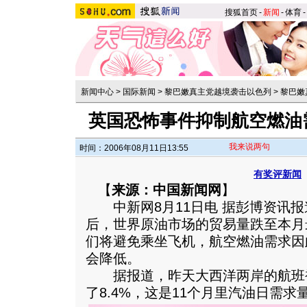
搜狐首页
-
新闻
-
体育
-
新闻中心
>
国际新闻
>
黎巴嫩真主党越境袭击以色列
>
黎巴嫩
英国恐怖事件抑制航空燃油
我来说两句
时间：2006年08月11日13:55
有奖评新闻
【
来源：中国新闻网
】
中新网8月11日电 据彭博资讯报
后，世界原油市场的贸易量跌至本月
们将避免乘坐飞机，航空燃油需求因
会降低。
据报道，昨天大西洋两岸的航班
了8.4%，这是11个月里汽油日需