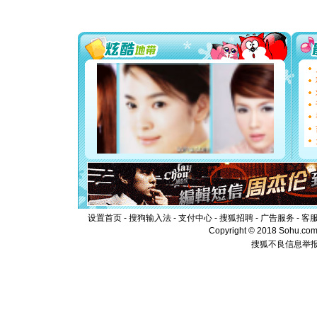
片叶子是
送你一棵
[圣诞节]
你太多，
要平安！
[圣诞节]
能正大光明
都要快乐噢
[圣诞节]
如意,快乐
[元旦]
看
断电。爱
你是我专
[元旦]
如
起；二是
离。水晶
[元旦]
当
泣，这痛
设置首页
-
搜狗输入法
-
支付中心
-
搜狐招聘
-
广告服务
-
客
卖了。水
Copyright © 2018 Sohu.com I
[春节]
风
搜狐不良信息举
颜！冬去
道一声平
[春节]
传
片叶子是
送你一棵