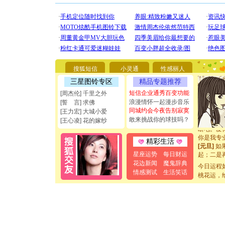
[圣诞节]
你太多，
要平安！
搜狐短信
小灵通
性感丽人
[圣诞节]
三星图铃专区
精品专题推荐
能正大光明
都要快乐噢
短信企业通秀百变功能
[周杰伦] 千里之外
[圣诞节]
浪漫情怀一起漫步音乐
[誓 言] 求佛
如意,快乐
同城约会今夜告别寂寞
[王力宏] 大城小爱
[元旦]
看
敢来挑战你的球技吗？
[王心凌] 花的嫁纱
断电。爱
你是我专
精彩生活
[元旦]
如
起；二是
星座运势
每日财运
离。水晶
花边新闻
魔鬼辞典
今日运程
[元旦]
当
情感测试
生活笑话
桃花运，
泣，这痛
卖了。水
[春节]
风
颜！冬去
道一声平
[春节]
传