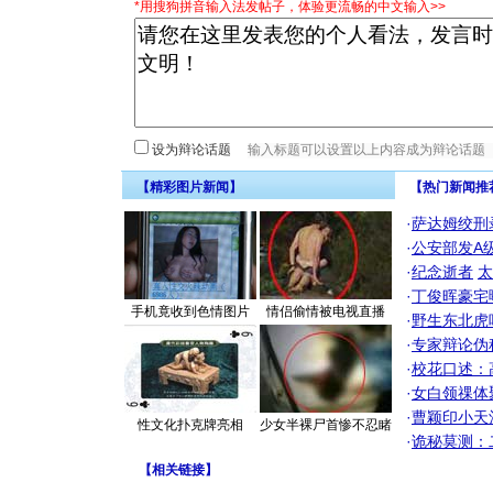
*用搜狗拼音输入法发帖子，体验更流畅的中文输入>>
设为辩论话题
【精彩图片新闻】
【热门新闻推
·
萨达姆绞刑
·
公安部发A
·
纪念逝者
太
·
丁俊晖豪宅
手机竟收到色情图片
情侣偷情被电视直播
·
野生东北虎
·
专家辩论伪
·
校花口述：
·
女白领祼体
·
曹颖印小天
性文化扑克牌亮相
少女半裸尸首惨不忍睹
·
诡秘莫测：
【
相关链接
】