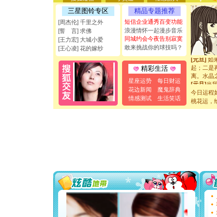
都要快乐噢
三星图铃专区
精品专题推荐
[圣诞节]
短信企业通秀百变功能
[周杰伦] 千里之外
如意,快乐
浪漫情怀一起漫步音乐
[誓 言] 求佛
[元旦]
看
同城约会今夜告别寂寞
[王力宏] 大城小爱
断电。爱
敢来挑战你的球技吗？
你是我专
[王心凌] 花的嫁纱
[元旦]
如
起；二是
精彩生活
离。水晶
星座运势
每日财运
[元旦]
当
泣，这痛
花边新闻
魔鬼辞典
今日运程
卖了。水
情感测试
生活笑话
桃花运，
[春节]
风
颜！冬去
道一声平
[春节]
传
片叶子是
送你一棵
[圣诞节]
你太多，
要平安！
[圣诞节]
能正大光明
都要快乐噢
[圣诞节]
如意,快乐