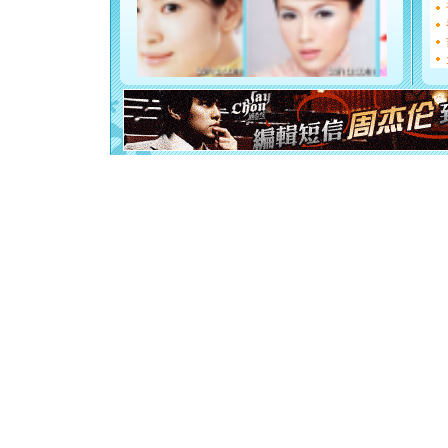
[元旦]
看
断电。爱
你是我专
[元旦]
如
起；二是
离。水晶
[元旦]
当
泣，这痛
卖了。水
[春节]
风
颜！冬去
道一声平
[春节]
传
片叶子是
送你一棵