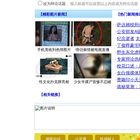
设为辩论话题
【精彩图片新闻】
【热门新闻推
·
萨达姆绞刑
·
公安部发A
·
纪念逝者
太
·
丁俊晖豪宅
手机竟收到色情图片
情侣偷情被电视直播
·
野生东北虎
·
专家辩论伪
·
校花口述：
·
女白领祼体
·
曹颖印小天
性文化扑克牌亮相
少女半裸尸首惨不忍睹
·
诡秘莫测：
【
相关链接
】
[圣诞节]
你太多，
要平安！
[圣诞节]
搜狐短信
小灵通
性感丽人
能正大光明