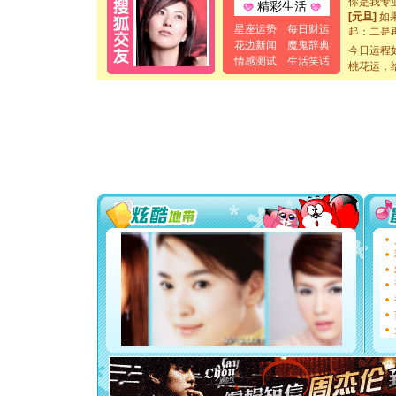
精彩生活
[元旦]
如
起；二是
星座运势
每日财运
离。水晶
花边新闻
魔鬼辞典
今日运程
[元旦]
当
情感测试
生活笑话
桃花运，
泣，这痛
卖了。水
[春节]
风
颜！冬去
道一声平
[春节]
传
片叶子是
送你一棵
[圣诞节]
你太多，
要平安！
[圣诞节]
能正大光明
都要快乐噢
[圣诞节]
如意,快乐
[元旦]
看
断电。爱
你是我专
[元旦]
如
起；二是
离。水晶