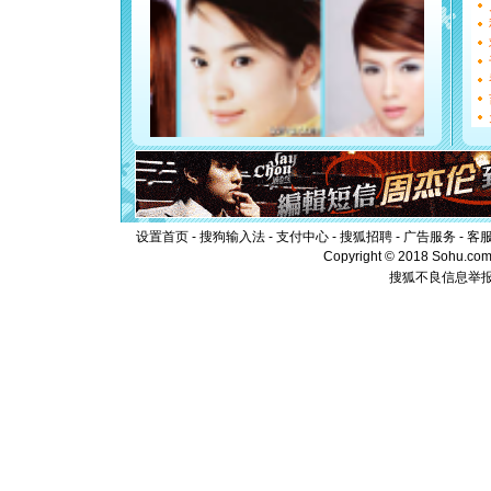
能正大光明
都要快乐噢
[圣诞节]
如意,快乐
[元旦]
看
断电。爱
你是我专
[元旦]
如
起；二是
离。水晶
[元旦]
当
泣，这痛
卖了。水
设置首页
-
搜狗输入法
-
支付中心
-
搜狐招聘
-
广告服务
-
客
[春节]
风
Copyright © 2018 Sohu.com I
颜！冬去
搜狐不良信息举
道一声平
[春节]
传
片叶子是
送你一棵