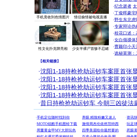
·
纪念逝者
太
·
丁俊晖豪宅
手机竟收到色情图片
情侣偷情被电视直播
·
野生东北虎
·
专家辩论伪
·
校花口述：
·
女白领祼体
·
曹颖印小天
性文化扑克牌亮相
少女半裸尸首惨不忍睹
·
诡秘莫测：
【
相关链接
】
·
沈阳1-18持枪抢劫运钞车案匪首张显
·
沈阳1-18持枪抢劫运钞车案匪首张显
·
沈阳1-18持枪抢劫运钞车案匪首张显
·
沈阳1-18持枪抢劫运钞车案匪首张显
·
昔日持枪抢劫运钞车 今朝三凶徒法
[圣诞节]