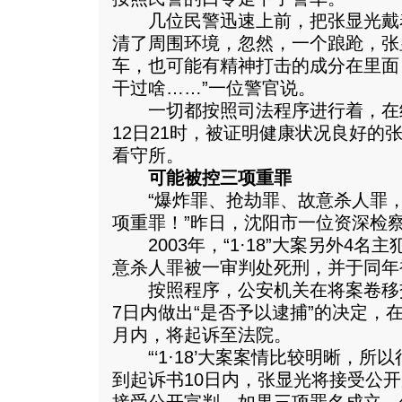
几位民警迅速上前，把张显光戴
清了周围环境，忽然，一个踉跄，张
车，也可能有精神打击的成分在里面
干过啥……”一位警官说。
一切都按照司法程序进行着，在
12日21时，被证明健康状况良好的
看守所。
可能被控三项重罪
“爆炸罪、抢劫罪、故意杀人罪，
项重罪！”昨日，沈阳市一位资深检
2003年，“1·18”大案另外4名
意杀人罪被一审判处死刑，并于同年
按照程序，公安机关在将案卷移
7日内做出“是否予以逮捕”的决定，
月内，将起诉至法院。
“‘1·18’大案案情比较明晰，所
到起诉书10日内，张显光将接受公开