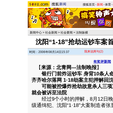
搜狐首页
-
新闻
-
体育
-
新闻中心
>
社会新闻
>
社会要闻
>
法制纵横
沈阳“1-18”抢劫运钞车案
我来说两句
(2)
时间：2006年08月14日15:37
有奖评新闻
【
来源：北青网—法制晚报
】
银行门前炸运钞车 身背10条人命
齐齐哈尔落网 1·18劫案主犯押解回
可能被控爆炸抢劫故意杀人三项重
就会被诉至法院
经过9个小时的押解，8月12日晚
级通缉犯、沈阳“1·18”大案制造者