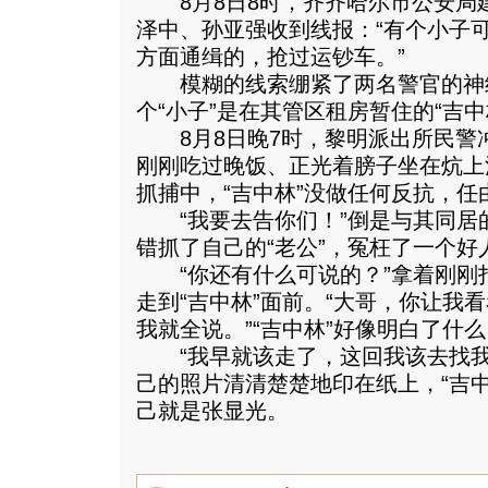
8月8日8时，齐齐哈尔市公安局
泽中、孙亚强收到线报：“有个小子
方面通缉的，抢过运钞车。”
模糊的线索绷紧了两名警官的神
个“小子”是在其管区租房暂住的“吉中
8月8日晚7时，黎明派出所民警冲
刚刚吃过晚饭、正光着膀子坐在炕上
抓捕中，“吉中林”没做任何反抗，
“我要去告你们！”倒是与其同居
错抓了自己的“老公”，冤枉了一个好
“你还有什么可说的？”拿着刚刚
走到“吉中林”面前。“大哥，你让我
我就全说。”“吉中林”好像明白了什
“我早就该走了，这回我该去找我
己的照片清清楚楚地印在纸上，“吉
己就是张显光。