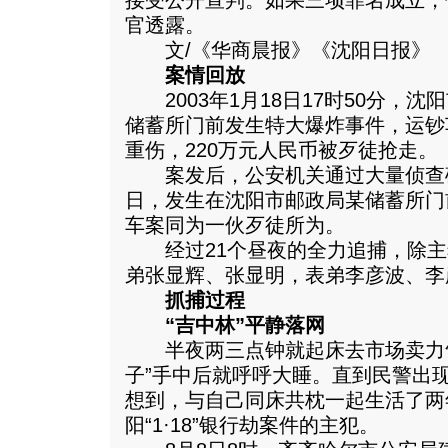
接受公开宣判。如果三项罪名成立，他
官透露。
文/《华商晨报》《沈阳日报》
案情回放
2003年1月18日17时50分，
储蓄所门前发生特大爆炸事件，运钞
重伤，220万元人民币被歹徒抢走。
案发后，公安机关通过大量侦查确定
日，发生在沈阳市邮政局某储蓄所门
车案同为一伙歹徒所为。
经过21个昼夜的全力追捕，除主
弟张显辉、张显明，表弟李彦波、李
抓捕过程
“吉中林”平静落网
半夜两三点钟就起床去市场卖力气
子”手中后就呼呼大睡。直到民警出
想到，与自己同床共枕一起生活了两
阳“1·18”银行劫案件的主犯。