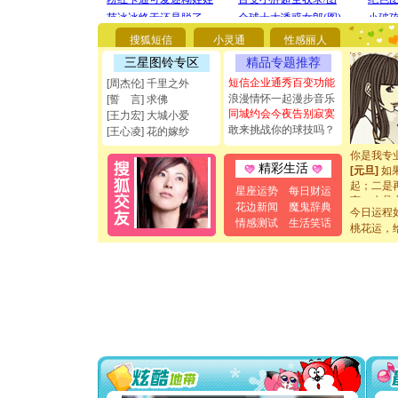
你太多，
要平安！
搜狐短信
小灵通
性感丽人
[圣诞节]
能正大光明
三星图铃专区
精品专题推荐
都要快乐噢
短信企业通秀百变功能
[周杰伦] 千里之外
[圣诞节]
浪漫情怀一起漫步音乐
[誓 言] 求佛
如意,快乐
同城约会今夜告别寂寞
[王力宏] 大城小爱
[元旦]
看
敢来挑战你的球技吗？
[王心凌] 花的嫁纱
断电。爱
你是我专
[元旦]
如
精彩生活
起；二是
星座运势
每日财运
离。水晶
花边新闻
魔鬼辞典
[元旦]
当
今日运程
泣，这痛
情感测试
生活笑话
桃花运，
卖了。水
[春节]
风
颜！冬去
道一声平
[春节]
传
片叶子是
送你一棵
[圣诞节]
你太多，
要平安！
[圣诞节]