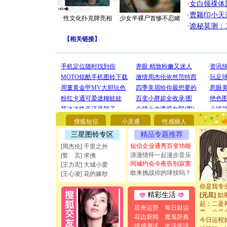
·
女白领祼体
·
曹颖印小天
性文化扑克牌亮相
少女半裸尸首惨不忍睹
·
诡秘莫测：
【
相关链接
】
[圣诞节]
你太多，
要平安！
搜狐短信
小灵通
性感丽人
[圣诞节]
能正大光明
三星图铃专区
精品专题推荐
都要快乐噢
短信企业通秀百变功能
[周杰伦] 千里之外
[圣诞节]
浪漫情怀一起漫步音乐
[誓 言] 求佛
如意,快乐
同城约会今夜告别寂寞
[王力宏] 大城小爱
[元旦]
看
敢来挑战你的球技吗？
[王心凌] 花的嫁纱
断电。爱
你是我专
[元旦]
如
精彩生活
起；二是
星座运势
每日财运
离。水晶
花边新闻
魔鬼辞典
[元旦]
当
今日运程
情感测试
生活笑话
泣，这痛