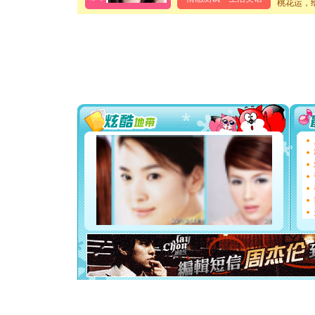
桃花运，
卖了。水
[春节]
风
颜！冬去
道一声平
[春节]
传
片叶子是
送你一棵
[圣诞节]
你太多，
要平安！
[圣诞节]
能正大光明
都要快乐噢
[圣诞节]
如意,快乐
[元旦]
看
断电。爱
你是我专
[元旦]
如
起；二是
离。水晶
[元旦]
当
泣，这痛
卖了。水
[春节]
风
颜！冬去