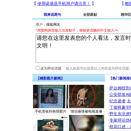
我来说两句
全部跟贴
精华
用户：
*用搜狗拼音输入法发帖子，体验更流畅的中文输入>>
设为辩论话题
【精彩图片新闻】
【热门新闻推
·
萨达姆绞刑
·
公安部发A
·
纪念逝者
太
·
丁俊晖豪宅
手机竟收到色情图片
情侣偷情被电视直播
·
野生东北虎
·
专家辩论伪
·
校花口述：