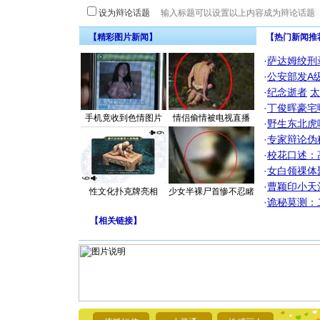
设为辩论话题
【精彩图片新闻】
【热门新闻推
·
萨达姆绞刑
·
公安部发A
·
纪念逝者
太
·
丁俊晖豪宅
手机竟收到色情图片
情侣偷情被电视直播
·
野生东北虎
·
专家辩论伪
·
校花口述：
·
女白领祼体
·
曹颖印小天
性文化扑克牌亮相
少女半裸尸首惨不忍睹
·
诡秘莫测：
【
相关链接
】
[圣诞节]
你太多，
要平安！