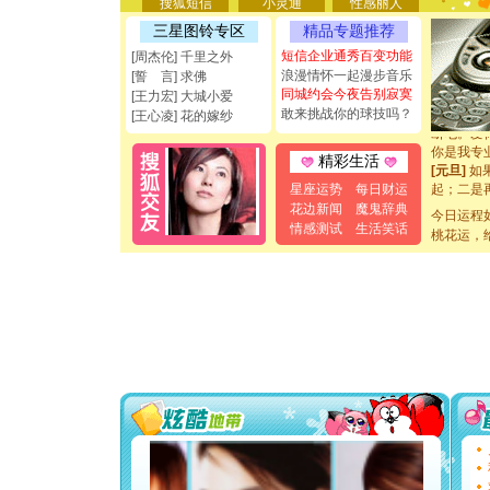
搜狐短信
小灵通
性感丽人
[圣诞节]
三星图铃专区
精品专题推荐
能正大光明
都要快乐噢
短信企业通秀百变功能
[周杰伦] 千里之外
[圣诞节]
浪漫情怀一起漫步音乐
[誓 言] 求佛
如意,快乐
同城约会今夜告别寂寞
[王力宏] 大城小爱
[元旦]
看
敢来挑战你的球技吗？
[王心凌] 花的嫁纱
断电。爱
你是我专
精彩生活
[元旦]
如
起；二是
星座运势
每日财运
离。水晶
花边新闻
魔鬼辞典
今日运程
[元旦]
当
情感测试
生活笑话
桃花运，
泣，这痛
卖了。水
[春节]
风
颜！冬去
道一声平
[春节]
传
片叶子是
送你一棵
[圣诞节]
你太多，
要平安！
[圣诞节]
能正大光明
都要快乐噢