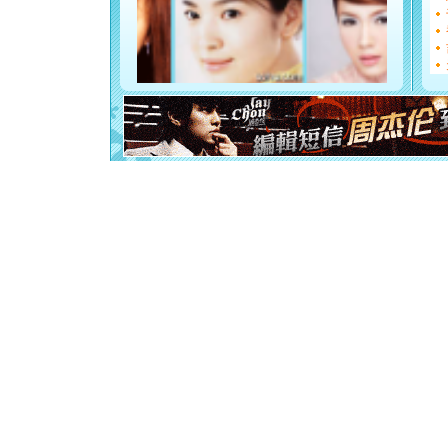
[圣诞节]
如意,快乐
[元旦]
看
断电。爱
你是我专
[元旦]
如
起；二是
离。水晶
[元旦]
当
泣，这痛
卖了。水
[春节]
风
颜！冬去
道一声平
[春节]
传
片叶子是
送你一棵