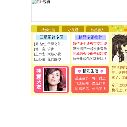
你太多，
要平安！
[圣诞节]
能正大光明
天都要快
[圣诞节]
搜狐短信
小灵通
性感丽人
如意,快乐
[元旦]
看
三星图铃专区
精品专题推荐
断电。爱
短信企业通秀百变功能
[周杰伦] 千里之外
你是我专
浪漫情怀一起漫步音乐
[誓 言] 求佛
[元旦]
如
同城约会今夜告别寂寞
[王力宏] 大城小爱
起；二是
敢来挑战你的球技吗？
[王心凌] 花的嫁纱
离。水晶
[元旦]
当
泣，这痛
精彩生活
卖了。水
星座运势
每日财运
[春节]
风
花边新闻
魔鬼辞典
颜！冬去
今日运程
情感测试
生活笑话
道一声平
桃花运，
[春节]
传
片叶子是
送你一棵
[圣诞节]
你太多，
要平安！
[圣诞节]