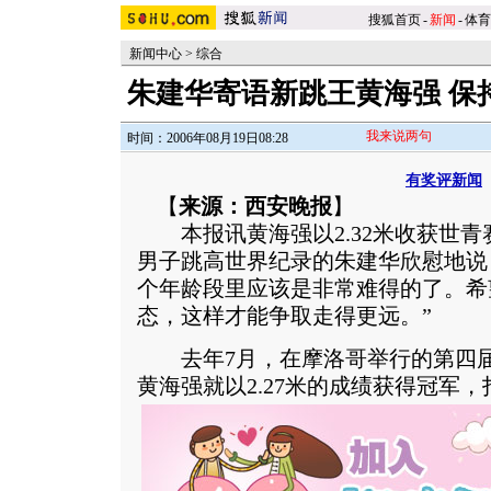
搜狐首页
-
新闻
-
体育
新闻中心
>
综合
朱建华寄语新跳王黄海强 保
我来说两句
时间：2006年08月19日08:28
有奖评新闻
【
来源：西安晚报
】
本报讯黄海强以2.32米收获世青
男子跳高世界纪录的朱建华欣慰地说：
个年龄段里应该是非常难得的了。希
态，这样才能争取走得更远。”
去年7月，在摩洛哥举行的第四届
黄海强就以2.27米的成绩获得冠军，