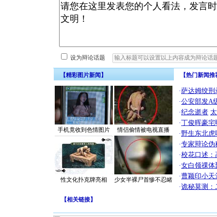
设为辩论话题
【精彩图片新闻】
【热门新闻推
·
萨达姆绞刑
·
公安部发A
·
纪念逝者
太
·
丁俊晖豪宅
手机竟收到色情图片
情侣偷情被电视直播
·
野生东北虎
·
专家辩论伪
·
校花口述：
·
女白领祼体
·
曹颖印小天
性文化扑克牌亮相
少女半裸尸首惨不忍睹
·
诡秘莫测：
【
相关链接
】
[圣诞节]