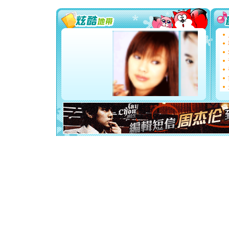
能正大光明
天都要快
[圣诞节]
如意,快乐
[元旦]
看
断电。爱
你是我专
[元旦]
如
起；二是
离。水晶
[元旦]
当
泣，这痛
卖了。水
[春节]
风
颜！冬去
道一声平
[春节]
传
片叶子是
送你一棵