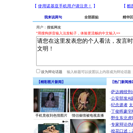
我来说两句
全部跟贴
精华
用户：
*用搜狗拼音输入法发帖子，体验更流畅的中文输入>>
设为辩论话题
【精彩图片新闻】
【热门新闻推
·
萨达姆绞刑
·
公安部发A
·
纪念逝者
太
·
丁俊晖豪宅
手机竟收到色情图片
情侣偷情被电视直播
·
野生东北虎
·
专家辩论伪
·
校花口述：