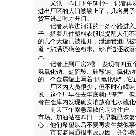
又讯 昨日下午5时许，记者再次
进出厂区的大门被锁上了，几名男子
货车进出时才开门。
记者从靠进河涌的一条小路进入
子上搭着几件塑料衣服以提醒人们不
的几个大罐已被推开，泄漏管道已被
道上沾满硫磺色粉末。砂堆边还散落
末。
记者上到厂房2楼，发现有四五个
氢氧化钠、盐硫酸、硅酸钠、氯化钠
的一个金属罐上写着“四氯化钛”，
厂区内人员很少，但不时有罐装
说，这个厂早在去年底就已停产，但
者在仓库内发现确实堆放有七水硫化
前天下午紧急疏散的周边住户，
市场、加油站在昨日一大早就已恢复
心，他们希望以后不要再发生类似事
市安监局通报事故原因，并部署