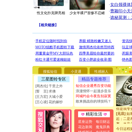
·
女白领祼体
·
曹颖印小天
性文化扑克牌亮相
少女半裸尸首惨不忍睹
·
诡秘莫测：
【
相关链接
】
[圣诞节]
你太多，
要平安！
[圣诞节]
搜狐短信
小灵通
性感丽人
能正大光明
三星图铃专区
精品专题推荐
都要快乐噢
短信企业通秀百变功能
[圣诞节]
[周杰伦] 千里之外
如意,快乐
浪漫情怀一起漫步音乐
[誓 言] 求佛
[元旦]
看
同城约会今夜告别寂寞
[王力宏] 大城小爱
断电。爱
敢来挑战你的球技吗？
[王心凌] 花的嫁纱
你是我专
[元旦]
如
精彩生活
起；二是
离。水晶
星座运势
每日财运
[元旦]
当
花边新闻
魔鬼辞典
今日运程
泣，这痛