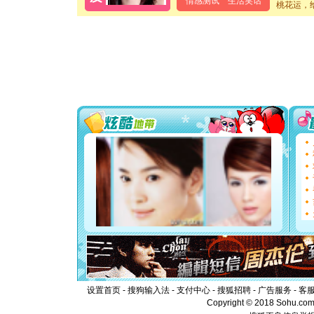
情感测试
生活笑话
桃花运，
卖了。水
[春节]
风
颜！冬去
道一声平
[春节]
传
片叶子是
送你一棵
[圣诞节]
你太多，
要平安！
[圣诞节]
能正大光明
都要快乐噢
[圣诞节]
如意,快乐
[元旦]
看
断电。爱
你是我专
[元旦]
如
起；二是
离。水晶
[元旦]
当
泣，这痛
卖了。水
设置首页
-
搜狗输入法
-
支付中心
-
搜狐招聘
-
广告服务
-
客
[春节]
风
Copyright © 2018 Sohu.com I
颜！冬去