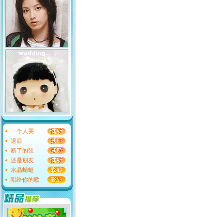
一个人哭
退后
断了的弦
还是朋友
水晶蜻蜓
唱给你的歌