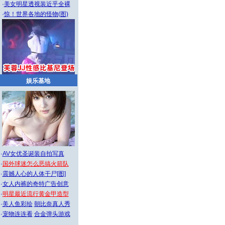
·
美女明星透视装近乎全裸
·
惊！世界各地的怪物(图)
娱乐基地
·
AV女优圣诞装自拍写真
·
国外球迷怎么恶搞火箭队
·
震撼人心的人体干尸[图]
·
女人内裤的奇特广告创意
·
明星最近流行黄金甲造型
·
美人鱼彩绘
朝比奈真人秀
·
宠物连连看
合金弹头游戏