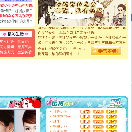
都要快乐噢!
短信企业通秀百变功能
[圣诞节]
奉上一颗祝福的心,在这个特别的日子里,愿幸福,
浪漫情怀一起漫步音乐
如意,快乐,鲜花,一切美好的祝愿与你同在.圣诞快乐!
同城约会今夜告别寂寞
[元旦]
看到你我会触电；看不到你我要充电；没有你我会
敢来挑战你的球技吗？
断电。爱你是我职业，想你是我事业，抱你是我特长，吻
你是我专业！水晶之恋祝你新年快乐
精彩生活
[元旦]
如果上天让我许三个愿望，一是今生今世和你在一
起；二是再生再世和你在一起；三是三生三世和你不再分
星座运势
每日财运
离。水晶之恋祝你新年快乐
花边新闻
魔鬼辞典
今日运程如何？财运、事业运、
[元旦]
当我狠下心扭头离去那一刻，你在我身后无助地哭
情感测试
生活笑话
桃花运，给你详细道来！！！
泣，这痛楚让我明白我多么爱你。我转身抱住你：这猪不
卖了。水晶之恋祝你新年快乐。
[春节]
风柔雨润好月圆，半岛铁盒伴身边，每日尽显开心
颜！冬去春来似水如烟，劳碌人生需尽欢！听一曲轻歌，
道一声平安！新年吉祥万事如愿
[春节]
传说薰衣草有四片叶子：第一片叶子是信仰，第二
片叶子是希望，第三片叶子是爱情，第四片叶子是幸运。
送你一棵薰衣草，愿你新年快乐！
[圣诞节]
圣诞节到了，想想没什么送给你的，又不打算给
你太多，只有给你五千万：千万快乐！千万要健康！千万
要平安！千万要知足！千万不要忘记我！
[圣诞节]
不只这样的日子才会想起你,而是这样的日子才
月亮之上
能正大光明地骚扰你,告诉你,圣诞要快乐!新年要快乐!天天
秋天不回来
都要快乐噢!
求佛
[圣诞节]
奉上一颗祝福的心,在这个特别的日子里,愿幸福,
千里之外
如意,快乐,鲜花,一切美好的祝愿与你同在.圣诞快乐!
香水有毒