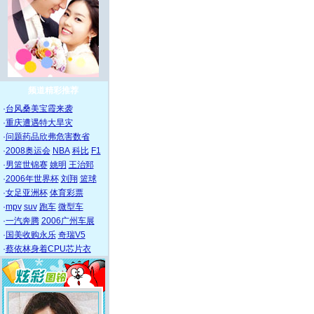
频道精彩推荐
·
台风桑美宝霞来袭
·
重庆遭遇特大旱灾
·
问题药品欣弗危害数省
·
2008奥运会
NBA
科比
F1
·
男篮世锦赛
姚明
王治郅
·
2006年世界杯
刘翔
篮球
·
女足亚洲杯
体育彩票
·
mpv
suv
跑车
微型车
·
一汽奔腾
2006广州车展
·
国美收购永乐
奇瑞V5
·
蔡依林身着CPU芯片衣