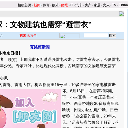
搜狐首页
-
新闻
-
体育
-
娱乐
-
财经
-
IT
-
汽车
-
房产
-
家居
-
女人
-
TV
-
Chin
家：文物建筑也需穿“避雷衣”
我来说两句
48
有奖评新闻
-南京日报
】
 顾雯）上周我市不断遭遇强雷电袭击，防雷专家表示，今夏雷电
年少见。专家呼吁，比起现代化高楼，古城南京的文物建筑更需穿
少见
闪雷鸣、雷雨大作。
梅园裕德里15号里，10多户居民的家电被雷击
坏。8月16日，在雷声和闪电
下，小火瓦巷一个变压器着火；
板桥、西善桥地段30多条高压线
断线，附近小区供电中断。目击
者称：“这么强的雷电，20年未
见。”记者从省气象台了解到，今