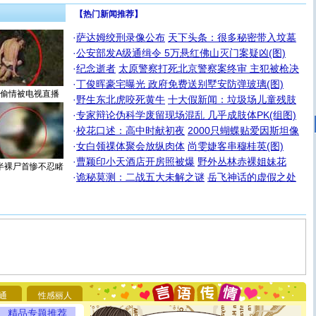
【热门新闻推荐】
·
萨达姆绞刑录像公布
天下头条：很多秘密带入坟墓
·
公安部发A级通缉令 5万悬红佛山灭门案疑凶(图)
·
纪念逝者
太原警察打死北京警察案终审 主犯被枪决
·
丁俊晖豪宅曝光 政府免费送别墅安防弹玻璃(图)
偷情被电视直播
·
野生东北虎咬死黄牛
十大假新闻：垃圾场儿童残肢
·
专家辩论伪科学废留现场混乱 几乎成肢体PK(组图)
·
校花口述：高中时献初夜
2000只蝴蝶贴爱因斯坦像
·
女白领祼体聚会放纵肉体
尚雯婕客串穆桂英(图)
·
曹颖印小天酒店开房照被爆
野外丛林赤裸姐妹花
半裸尸首惨不忍睹
·
诡秘莫测：二战五大未解之谜
岳飞神话的虚假之处
[圣诞节]
圣诞节到了，想想没什么送给你的，又不打算给
你太多，只有给你五千万：千万快乐！千万要健康！千万
要平安！千万要知足！千万不要忘记我！
通
性感丽人
[圣诞节]
不只这样的日子才会想起你,而是这样的日子才
精品专题推荐
能正大光明地骚扰你,告诉你,圣诞要快乐!新年要快乐!天天