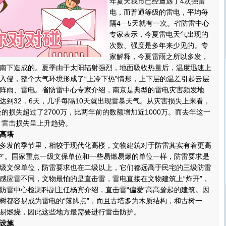
年夏天我市已经遭遇了4次强雷
电，而普通等级的雷电，平均每
隔4—5天就有一次。省防雷中心
专家表示，今夏雷电天气出现的
次数、强度是多年来少见的。专
家解释，今夏雷雨之所以多发，
南下造成的。夏季由于太阳辐射强烈，地面吸收热量后，温度迅速上
入侵，整个大气环境形成了“上冷下热”情形，上下层的温差引起云层
阵雨、雷电。省防雷中心专家介绍，南京是典型的雷电灾害频发地
达到32．6天，几乎每隔10天就出现雷暴天气。从灾害损失上来看，
受的损失超过了2700万，比两年前的数额增加近1000万。而去年这一
万，雷击损失呈上升趋势。
、高塔
发的季节里，相较于现代化高楼，文物建筑对于防雷其实有着更高
护”。国家重点一级文保单位和一些易燃易爆的单位一样，防雷要求是
级文保单位，防雷要求也在二级以上，它们都远高于民宅的三级防雷
感应雷不同，文物最怕的是直击雷，雷电直接在文物建筑上“炸开”，
防雷中心检测科副主任杨宾介绍，直击雷“偏爱”高高耸起的建筑。因
树都容易成为雷电的“落脚点”，而且古塔多为木质结构，和古树一
易燃烧，因此这些地方最需要进行雷击防护。
设施