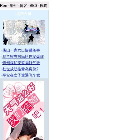
aRen
-
邮件
-
博客
-
BBS
-
搜狗
点击今日
·
佛山一家六口惨遭杀害
·
乌兰察布居民区连发爆炸
·
忻州煤矿安监局好气派
·
杜世成助推青岛房价?
·
平安夜女子遭遇飞车党