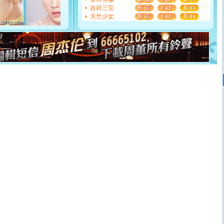
[元旦]
看到你我会触电；看不到你我要充电；没有你我会
吉祥三宝
断电。爱你是我职业，想你是我事业，抱你是我特长，吻
天竺少女
你是我专业！水晶之恋祝你新年快乐
[元旦]
如果上天让我许三个愿望，一是今生今世和你在一
起；二是再生再世和你在一起；三是三生三世和你不再分
离。水晶之恋祝你新年快乐
[元旦]
当我狠下心扭头离去那一刻，你在我身后无助地哭
泣，这痛楚让我明白我多么爱你。我转身抱住你：这猪不
卖了。水晶之恋祝你新年快乐。
[春节]
风柔雨润好月圆，半岛铁盒伴身边，每日尽显开心
颜！冬去春来似水如烟，劳碌人生需尽欢！听一曲轻歌，
道一声平安！新年吉祥万事如愿
[春节]
传说薰衣草有四片叶子：第一片叶子是信仰，第二
片叶子是希望，第三片叶子是爱情，第四片叶子是幸运。
送你一棵薰衣草，愿你新年快乐！