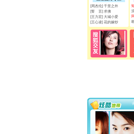
[周杰伦] 千里之外
[誓 言] 求佛
[王力宏] 大城小爱
[王心凌] 花的嫁纱