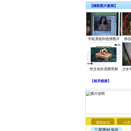
【精彩图片新闻】
手机竟收到色情图片
情侣
性文化扑克牌亮相
少女
【
相关链接
】
搜狐短信
小灵
三星图铃专区