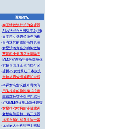
百姓论坛
·
泰国情侣流行拍的全裸照
·
21岁大学MM网络征友(图)
·
日本超女选秀必须亮内裤
·
台湾辣妹的激情艳舞表演
·
女星沙滩竟当众吻胸激情
·
曹颖印小天酒店激情曝光
·
MM浴室自拍完美浑圆身体
·
实拍泰国真正色情红灯区
·
裸拼AV女优翁红日本脱光
·
女孩旅店偷情被暗拍全程
·
半裸女高空玩跳伞乳横飞
·
用胸推拿的异性泰式按摩
·
李倩蓉放荡全裸照性感照
·
游戏MM选拔现场随便碰臀
·
女星拍戏时胸部惨遭蹂躏
·
老板电脑里和二奶开房照
·
视频女屋内裸身挑逗一幕
·
无耻病人手机拍护士裙底