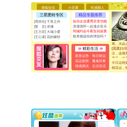
都要快乐噢
搜狐短信
小灵通
性感丽人
[圣诞节]
如意,快乐
三星图铃专区
精品专题推荐
[元旦]
看
短信企业通秀百变功能
[周杰伦] 千里之外
断电。爱
浪漫情怀一起漫步音乐
[誓 言] 求佛
你是我专
同城约会今夜告别寂寞
[王力宏] 大城小爱
[元旦]
如
敢来挑战你的球技吗？
[王心凌] 花的嫁纱
起；二是
离。水晶
[元旦]
当
精彩生活
泣，这痛
星座运势
每日财运
卖了。水
花边新闻
魔鬼辞典
[春节]
风
今日运程
颜！冬去
情感测试
生活笑话
桃花运，
道一声平
[春节]
传
片叶子是
送你一棵
[圣诞节]
你太多，
要平安！
[圣诞节]
能正大光明
都要快乐噢
[圣诞节]
如意,快乐