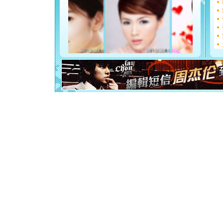
[元旦]
看
断电。爱
你是我专
[元旦]
如
起；二是
离。水晶
[元旦]
当
泣，这痛
卖了。水
[春节]
风
颜！冬去
道一声平
[春节]
传
片叶子是
送你一棵