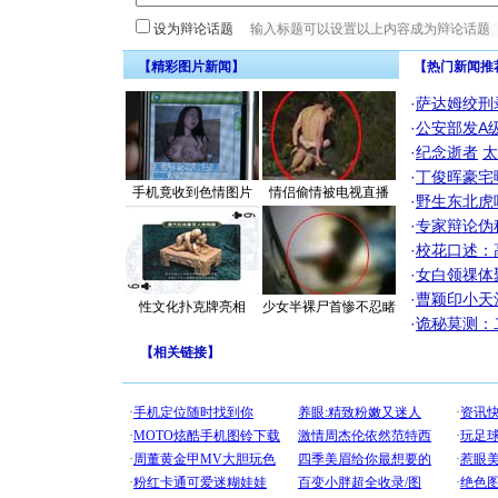
设为辩论话题
【精彩图片新闻】
【热门新闻推
·
萨达姆绞刑
·
公安部发A
·
纪念逝者
太
·
丁俊晖豪宅
手机竟收到色情图片
情侣偷情被电视直播
·
野生东北虎
·
专家辩论伪
·
校花口述：
·
女白领祼体
·
曹颖印小天
性文化扑克牌亮相
少女半裸尸首惨不忍睹
·
诡秘莫测：
【
相关链接
】
[圣诞节]
你太多，
要平安！
[圣诞节]
能正大光明