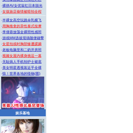
·
裸拼AV女优翁红日本脱光
·
女孩旅店偷情被暗拍全程
·
半裸女高空玩跳伞乳横飞
·
用胸推拿的异性泰式按摩
·
李倩蓉放荡全裸照性感照
·
游戏MM选拔现场随便碰臀
·
女星拍戏时胸部惨遭蹂躏
·
老板电脑里和二奶开房照
·
视频女屋内裸身挑逗一幕
·
无耻病人手机拍护士裙底
·
美女明星透视装近乎全裸
·
惊！世界各地的怪物(图)
娱乐基地