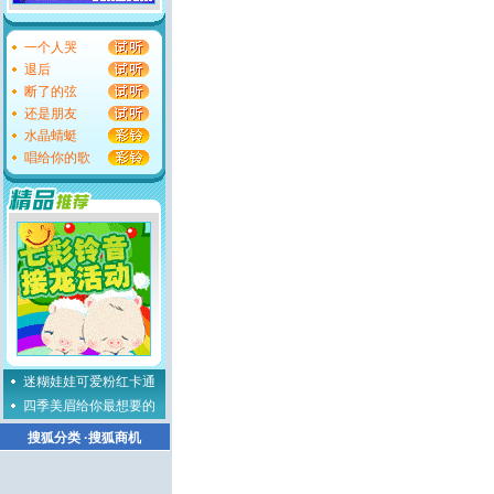
一个人哭
退后
断了的弦
还是朋友
水晶蜻蜓
唱给你的歌
迷糊娃娃可爱粉红卡通
四季美眉给你最想要的
搜狐分类
·
搜狐商机