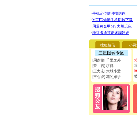
搜狐短信
小灵
三星图铃专区
[周杰伦] 千里之外
[誓 言] 求佛
[王力宏] 大城小爱
[王心凌] 花的嫁纱