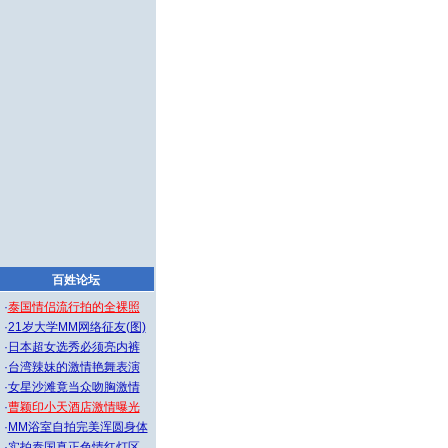
百姓论坛
·
泰国情侣流行拍的全裸照
·
21岁大学MM网络征友(图)
·
日本超女选秀必须亮内裤
·
台湾辣妹的激情艳舞表演
·
女星沙滩竟当众吻胸激情
·
曹颖印小天酒店激情曝光
·
MM浴室自拍完美浑圆身体
·
实拍泰国真正色情红灯区