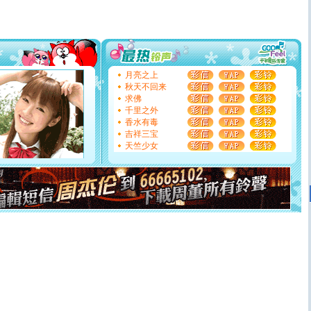
你是我专业！水晶之恋祝你新年快乐
[元旦]
如果上天让我许三个愿望，一是今生今世和你在一
起；二是再生再世和你在一起；三是三生三世和你不再分
离。水晶之恋祝你新年快乐
[元旦]
当我狠下心扭头离去那一刻，你在我身后无助地哭
泣，这痛楚让我明白我多么爱你。我转身抱住你：这猪不
月亮之上
卖了。水晶之恋祝你新年快乐。
秋天不回来
[春节]
风柔雨润好月圆，半岛铁盒伴身边，每日尽显开心
求佛
颜！冬去春来似水如烟，劳碌人生需尽欢！听一曲轻歌，
千里之外
道一声平安！新年吉祥万事如愿
香水有毒
[春节]
传说薰衣草有四片叶子：第一片叶子是信仰，第二
吉祥三宝
片叶子是希望，第三片叶子是爱情，第四片叶子是幸运。
天竺少女
送你一棵薰衣草，愿你新年快乐！