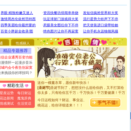
[圣诞节]
奉上一颗祝福的心,在这个特别的日子里,愿幸福,
如意,快乐,鲜花,一切美好的祝愿与你同在.圣诞快乐!
[元旦]
看到你我会触电；看不到你我要充电；没有你我会
断电。爱你是我职业，想你是我事业，抱你是我特长，吻
你是我专业！水晶之恋祝你新年快乐
[元旦]
如果上天让我许三个愿望，一是今生今世和你在一
起；二是再生再世和你在一起；三是三生三世和你不再分
离。水晶之恋祝你新年快乐
[元旦]
当我狠下心扭头离去那一刻，你在我身后无助地哭
通
性感丽人
泣，这痛楚让我明白我多么爱你。我转身抱住你：这猪不
卖了。水晶之恋祝你新年快乐。
精品专题推荐
[春节]
风柔雨润好月圆，半岛铁盒伴身边，每日尽显开心
短信企业通秀百变功能
颜！冬去春来似水如烟，劳碌人生需尽欢！听一曲轻歌，
浪漫情怀一起漫步音乐
道一声平安！新年吉祥万事如愿
同城约会今夜告别寂寞
[春节]
传说薰衣草有四片叶子：第一片叶子是信仰，第二
敢来挑战你的球技吗？
片叶子是希望，第三片叶子是爱情，第四片叶子是幸运。
送你一棵薰衣草，愿你新年快乐！
[圣诞节]
圣诞节到了，想想没什么送给你的，又不打算给
精彩生活
你太多，只有给你五千万：千万快乐！千万要健康！千万
星座运势
每日财运
要平安！千万要知足！千万不要忘记我！
花边新闻
魔鬼辞典
[圣诞节]
不只这样的日子才会想起你,而是这样的日子才
今日运程如何？财运、事业运、
情感测试
生活笑话
能正大光明地骚扰你,告诉你,圣诞要快乐!新年要快乐!天天
桃花运，给你详细道来！！！
都要快乐噢!
[圣诞节]
奉上一颗祝福的心,在这个特别的日子里,愿幸福,
如意,快乐,鲜花,一切美好的祝愿与你同在.圣诞快乐!
[元旦]
看到你我会触电；看不到你我要充电；没有你我会
断电。爱你是我职业，想你是我事业，抱你是我特长，吻