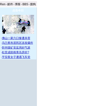
aRen
-
邮件
-
博客
-
BBS
-
搜狗
点击今日
·
佛山一家六口惨遭杀害
·
乌兰察布居民区连发爆炸
·
忻州煤矿安监局好气派
·
杜世成助推青岛房价?
·
平安夜女子遭遇飞车党