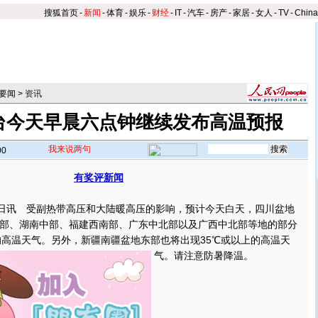
搜狐首页
-
新闻
-
体育
-
娱乐
-
财经
-
IT
-
汽车
-
房产
-
家居
-
女人
-
TV
-
Chin
要闻
>
资讯
台今天早晨六点钟继续发布高温预报
我来说两句
00
有奖评新闻
日讯 受副热带高压和大陆暖高压的影响，预计今天白天，四川盆地
部、湖南中部、福建西南部、广东中北部以及广西中北部等地的部分
℃的高温天气。另外，新疆南疆盆地东部也将出现35℃或以上的高温天
气。
请注意防暑降温。