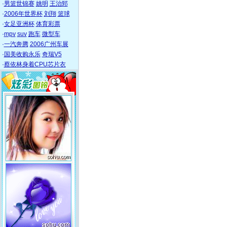
·
男篮世锦赛
姚明
王治郅
·
2006年世界杯
刘翔
篮球
·
女足亚洲杯
体育彩票
·
mpv
suv
跑车
微型车
·
一汽奔腾
2006广州车展
·
国美收购永乐
奇瑞V5
·
蔡依林身着CPU芯片衣