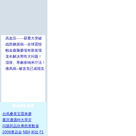
频道精彩推荐
·
台风桑美宝霞来袭
·
重庆遭遇特大旱灾
·
问题药品欣弗危害数省
·
2008奥运会
NBA
科比
F1