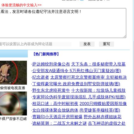
，体验更流畅的中文输入>>
【热门新闻推荐】
·
萨达姆绞刑录像公布
天下头条：很多秘密带入坟墓
·
公安部发A级通缉令 5万悬红佛山灭门案疑凶(图)
·
纪念逝者
太原警察打死北京警察案终审 主犯被枪决
·
丁俊晖豪宅曝光 政府免费送别墅安防弹玻璃(图)
偷情被电视直播
·
野生东北虎咬死黄牛
十大假新闻：垃圾场儿童残肢
·
专家辩论伪科学废留现场混乱 几乎成肢体PK(组图)
·
校花口述：高中时献初夜
2000只蝴蝶贴爱因斯坦像
[圣诞节]
圣诞节到了，想想没什么送给你的，又不打算给
你太多，只有给你五千万：千万快乐！千万要健康！千万
·
女白领祼体聚会放纵肉体
尚雯婕客串穆桂英(图)
要平安！千万要知足！千万不要忘记我！
·
曹颖印小天酒店开房照被爆
野外丛林赤裸姐妹花
半裸尸首惨不忍睹
[圣诞节]
不只这样的日子才会想起你,而是这样的日子才
·
诡秘莫测：二战五大未解之谜
岳飞神话的虚假之处
能正大光明地骚扰你,告诉你,圣诞要快乐!新年要快乐!天天
都要快乐噢!