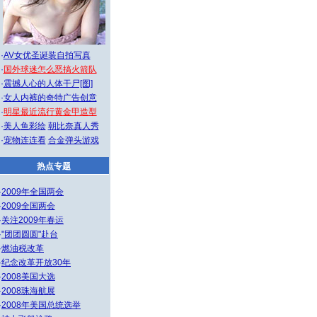
·
AV女优圣诞装自拍写真
·
国外球迷怎么恶搞火箭队
·
震撼人心的人体干尸[图]
·
女人内裤的奇特广告创意
·
明星最近流行黄金甲造型
·
美人鱼彩绘
朝比奈真人秀
·
宠物连连看
合金弹头游戏
热点专题
·
2009年全国两会
·
2009全国两会
·
关注2009年春运
·
"团团圆圆"赴台
·
燃油税改革
·
纪念改革开放30年
·
2008美国大选
·
2008珠海航展
·
2008年美国总统选举