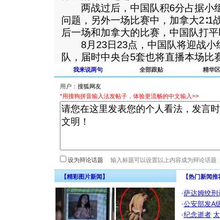
两战过后，中国队积6分占据小组
问题，另外一场比赛中，加拿大2∶1
后一场和加拿大的比赛，中国队打平
8月23日23点，中国队将迎战小
队，届时中央台5套也将直播本场比
我来说两句
全部跟贴
精华
用户：
*用搜狗拼音输入法发帖子，体验更流畅的中文输入>>
设为辩论话题
【精彩图片新闻】
【热门新闻推
·
萨达姆绞刑
·
公安部发A
·
纪念逝者
太