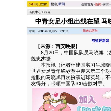
搜狐首页
-
新闻
-
体育
-
新闻中心
>
综合
中青女足小组出线在望 马
我来说两句
时间：2006年08月22日09:53
有奖评新闻
【
来源：西安晚报
】
8月20日，中国队队员马晓旭（
魏忠杰摄
本报讯（记者杜建国实习生邱晓
世界女足青年锦标赛中迎来第二个对
抢眼的马晓旭再次扮演进球英雄，不
友得分，带领中国队3∶0击败对手。