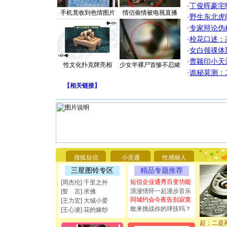
·
丁俊晖豪宅
手机竟收到色情图片
情侣偷情被电视直播
·
野生东北虎
·
专家辩论伪
·
校花口述：
·
女白领祼体
·
曹颖印小天
性文化扑克牌亮相
少女半裸尸首惨不忍睹
·
诡秘莫测：
【
相关链接
】
[圣诞节]
你太多，
要平安！
[圣诞节]
能正大光明
搜狐短信
小灵通
性感丽人
都要快乐噢
[圣诞节]
三星图铃专区
精品专题推荐
如意,快乐
短信企业通秀百变功能
[周杰伦] 千里之外
[元旦]
看
浪漫情怀一起漫步音乐
[誓 言] 求佛
断电。爱
同城约会今夜告别寂寞
[王力宏] 大城小爱
你是我专
敢来挑战你的球技吗？
[王心凌] 花的嫁纱
[元旦]
如
起；二是