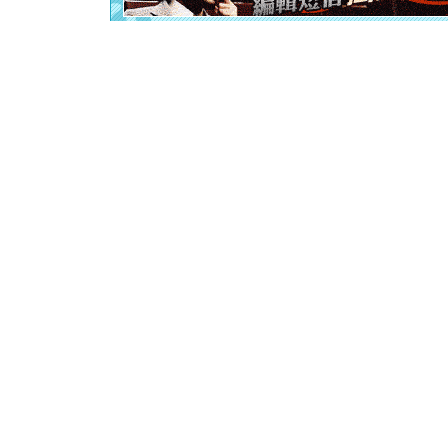
[春节]
风
颜！冬去
道一声平
[春节]
传
片叶子是
送你一棵