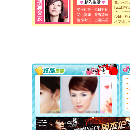
离。水晶
精彩生活
[元旦]
当
星座运势
每日财运
泣，这痛
花边新闻
魔鬼辞典
卖了。水
今日运程
情感测试
生活笑话
[春节]
风
桃花运，
颜！冬去
道一声平
[春节]
传
片叶子是
送你一棵
[圣诞节]
你太多，
要平安！
[圣诞节]
能正大光明
都要快乐噢
[圣诞节]
如意,快乐
[元旦]
看
断电。爱
你是我专
[元旦]
如
起；二是
离。水晶
[元旦]
当
泣，这痛
卖了。水