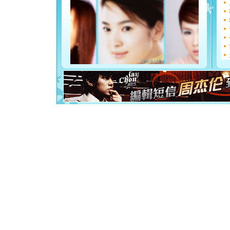
[圣诞节]
能正大光明
都要快乐噢
[圣诞节]
如意,快乐
[元旦]
看
断电。爱
你是我专
[元旦]
如
起；二是
离。水晶
[元旦]
当
泣，这痛
卖了。水
[春节]
风
颜！冬去
道一声平
[春节]
传
片叶子是
送你一棵