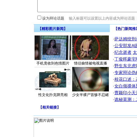
设为辩论话题
【精彩图片新闻】
【热门新闻推
·
萨达姆绞刑
·
公安部发A
·
纪念逝者
太
·
丁俊晖豪宅
手机竟收到色情图片
情侣偷情被电视直播
·
野生东北虎
·
专家辩论伪
·
校花口述：
·
女白领祼体
·
曹颖印小天
性文化扑克牌亮相
少女半裸尸首惨不忍睹
·
诡秘莫测：
【
相关链接
】