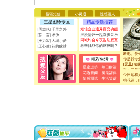
[圣诞节]
你太多，
搜狐短信
小灵通
性感丽人
要平安！
[圣诞节]
三星图铃专区
精品专题推荐
能正大光明
短信企业通秀百变功能
[周杰伦] 千里之外
都要快乐噢
浪漫情怀一起漫步音乐
[誓 言] 求佛
[圣诞节]
同城约会今夜告别寂寞
[王力宏] 大城小爱
如意,快乐
敢来挑战你的球技吗？
[王心凌] 花的嫁纱
[元旦]
看
断电。爱
你是我专
精彩生活
[元旦]
如
星座运势
每日财运
起；二是
花边新闻
魔鬼辞典
离。水晶
今日运程
[元旦]
当
情感测试
生活笑话
桃花运，
泣，这痛
卖了。水
[春节]
风
颜！冬去
道一声平
[春节]
传
片叶子是
送你一棵
[圣诞节]
你太多，
要平安！