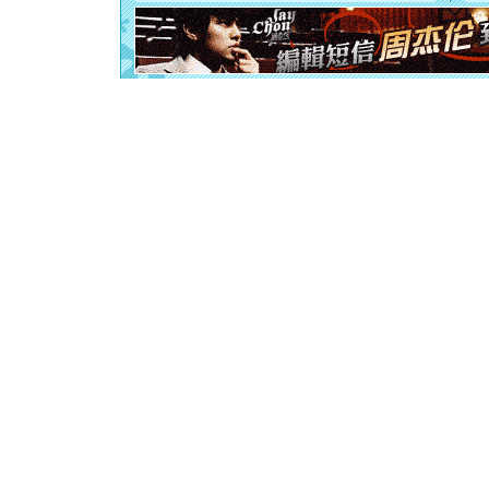
起；二是
离。水晶
[元旦]
当
泣，这痛
卖了。水
[春节]
风
颜！冬去
道一声平
[春节]
传
片叶子是
送你一棵