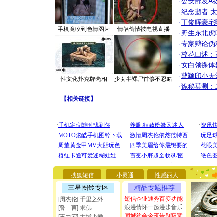
·
公安部发A
·
纪念逝者
太
·
丁俊晖豪宅
手机竟收到色情图片
情侣偷情被电视直播
·
野生东北虎
·
专家辩论伪
·
校花口述：
·
女白领祼体
·
曹颖印小天
性文化扑克牌亮相
少女半裸尸首惨不忍睹
·
诡秘莫测：
【
相关链接
】
[圣诞节]
你太多，
要平安！
[圣诞节]
搜狐短信
小灵通
性感丽人
能正大光明
三星图铃专区
精品专题推荐
都要快乐噢
短信企业通秀百变功能
[周杰伦] 千里之外
[圣诞节]
浪漫情怀一起漫步音乐
[誓 言] 求佛
如意,快乐
同城约会今夜告别寂寞
[元旦]
看
[王力宏] 大城小爱