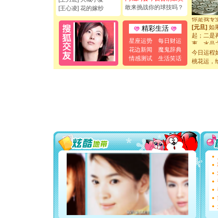
敢来挑战你的球技吗？
断电。爱
[王心凌] 花的嫁纱
你是我专
[元旦]
如
精彩生活
起；二是
离。水晶
星座运势
每日财运
[元旦]
当
花边新闻
魔鬼辞典
今日运程
泣，这痛
情感测试
生活笑话
桃花运，
卖了。水
[春节]
风
颜！冬去
道一声平
[春节]
传
片叶子是
送你一棵
[圣诞节]
你太多，
要平安！
[圣诞节]
能正大光明
都要快乐噢
[圣诞节]
如意,快乐
[元旦]
看
断电。爱
你是我专
[元旦]
如