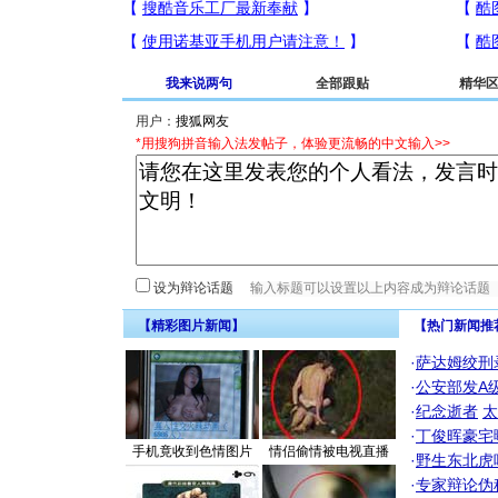
我来说两句
全部跟贴
精华
用户：
*用搜狗拼音输入法发帖子，体验更流畅的中文输入>>
设为辩论话题
【精彩图片新闻】
【热门新闻推
·
萨达姆绞刑
·
公安部发A
·
纪念逝者
太
·
丁俊晖豪宅
手机竟收到色情图片
情侣偷情被电视直播
·
野生东北虎
·
专家辩论伪