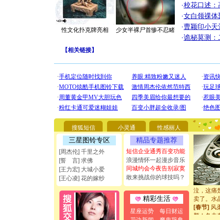
·
校花口述：
·
女白领祼体
·
曹颖印小天
性文化扑克牌亮相
少女半裸尸首惨不忍睹
·
诡秘莫测：
【
相关链接
】
[圣诞节]
你太多，
要平安！
[圣诞节]
能正大光明
都要快乐噢
[圣诞节]
如意,快乐
[元旦]
看
搜狐短信
小灵通
性感丽人
断电。爱
三星图铃专区
精品专题推荐
你是我专
短信企业通秀百变功能
[周杰伦] 千里之外
[元旦]
如
浪漫情怀一起漫步音乐
起；二是
[誓 言] 求佛
同城约会今夜告别寂寞
离。水晶
[王力宏] 大城小爱
[元旦]
当
敢来挑战你的球技吗？
[王心凌] 花的嫁纱
泣，这痛
卖了。水
精彩生活
[春节]
风
颜！冬去
星座运势
每日财运
道一声平