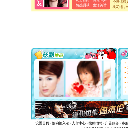
花边新闻
魔鬼辞典
今日运程
[春节]
传
情感测试
生活笑话
桃花运，
片叶子是
送你一棵
[圣诞节]
你太多，
要平安！
[圣诞节]
能正大光明
都要快乐噢
[圣诞节]
如意,快乐
[元旦]
看
断电。爱
你是我专
[元旦]
如
起；二是
离。水晶
[元旦]
当
泣，这痛
卖了。水
[春节]
风
颜！冬去
道一声平
[春节]
传
片叶子是
设置首页
-
搜狗输入法
-
支付中心
-
搜狐招聘
-
广告服务
-
客
送你一棵