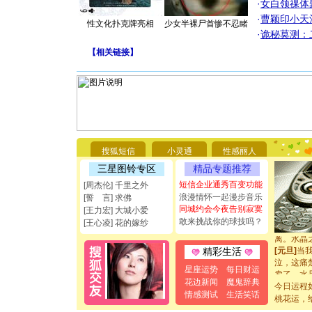
·
女白领祼体
·
曹颖印小天
性文化扑克牌亮相
少女半裸尸首惨不忍睹
·
诡秘莫测：
【
相关链接
】
[圣诞节]
你太多，
要平安！
[圣诞节]
能正大光明
都要快乐噢
[圣诞节]
搜狐短信
小灵通
性感丽人
如意,快乐
三星图铃专区
精品专题推荐
[元旦]
看
断电。爱
短信企业通秀百变功能
[周杰伦] 千里之外
你是我专
浪漫情怀一起漫步音乐
[誓 言] 求佛
[元旦]
如
同城约会今夜告别寂寞
[王力宏] 大城小爱
起；二是
敢来挑战你的球技吗？
[王心凌] 花的嫁纱
离。水晶
[元旦]
当
精彩生活
泣，这痛
卖了。水
星座运势
每日财运
[春节]
风
花边新闻
魔鬼辞典
今日运程
颜！冬去
情感测试
生活笑话
桃花运，
道一声平