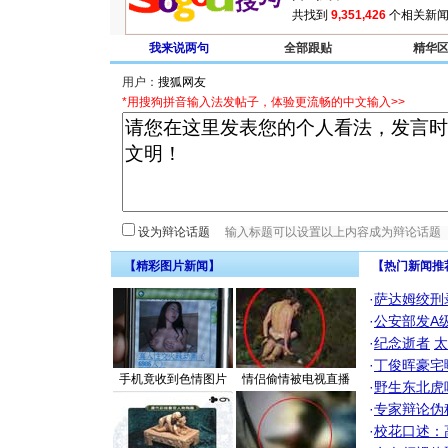
共找到
9,351,426
个相关新闻
我来说两句
全部跟贴
精华
用户：
*用搜狗拼音输入法发帖子，体验更流畅的中文输入>>
设为辩论话题
【精彩图片新闻】
【热门新闻推
·
萨达姆绞刑
·
公安部发A
·
纪念逝者
太
·
丁俊晖豪宅
手机竟收到色情图片
情侣偷情被电视直播
·
野生东北虎
·
专家辩论伪
·
校花口述：