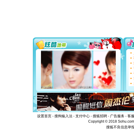
[春节]
传
片叶子是
送你一棵
[圣诞节]
你太多，
要平安！
[圣诞节]
能正大光明
都要快乐噢
[圣诞节]
如意,快乐
[元旦]
看
断电。爱
你是我专
[元旦]
如
起；二是
离。水晶
[元旦]
当
泣，这痛
卖了。水
[春节]
风
颜！冬去
道一声平
设置首页
-
搜狗输入法
-
支付中心
-
搜狐招聘
-
广告服务
-
客
[春节]
传
Copyright © 2018 Sohu.com I
片叶子是
搜狐不良信息举
送你一棵