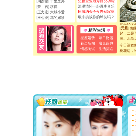
短信企业通秀百变功能
[周杰伦] 千里之外
如意,快乐
浪漫情怀一起漫步音乐
[誓 言] 求佛
[元旦]
看
同城约会今夜告别寂寞
[王力宏] 大城小爱
断电。爱
敢来挑战你的球技吗？
[王心凌] 花的嫁纱
你是我专
[元旦]
如
起；二是
精彩生活
离。水晶
星座运势
每日财运
[元旦]
当
花边新闻
魔鬼辞典
泣，这痛
今日运程
情感测试
生活笑话
卖了。水
桃花运，
[春节]
风
颜！冬去
道一声平
[春节]
传
片叶子是
送你一棵
[圣诞节]
你太多，
要平安！
[圣诞节]
能正大光明
都要快乐噢
[圣诞节]
如意,快乐
[元旦]
看
断电。爱