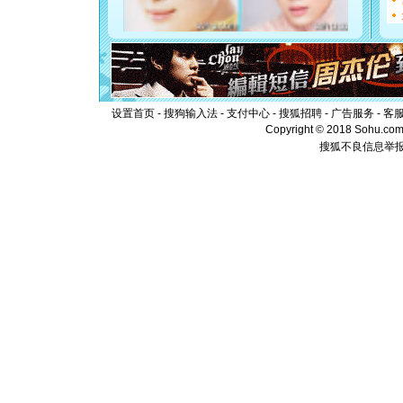
你是我专
[元旦]
如
起；二是
离。水晶
[元旦]
当
泣，这痛
卖了。水
[春节]
风
设置首页
-
搜狗输入法
-
支付中心
-
搜狐招聘
-
广告服务
-
客
颜！冬去
Copyright © 2018 Sohu.com I
道一声平
搜狐不良信息举
[春节]
传
片叶子是
送你一棵