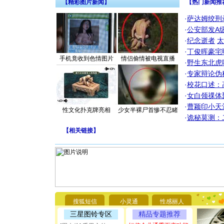
【精彩图片新闻】
【热门新闻推
·
萨达姆绞刑
·
公安部发A
·
纪念逝者
太
·
丁俊晖豪宅
手机竟收到色情图片
情侣偷情被电视直播
·
野生东北虎
·
专家辩论伪
·
校花口述：
·
女白领祼体
·
曹颖印小天
性文化扑克牌亮相
少女半裸尸首惨不忍睹
·
诡秘莫测：
【
相关链接
】
[圣诞节]
你太多，
要平安！
[圣诞节]
搜狐短信
小灵通
性感丽人
能正大光明
都要快乐噢
三星图铃专区
精品专题推荐
[圣诞节]