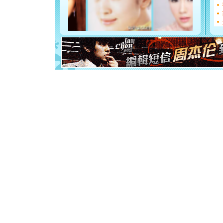
如意,快乐
[元旦]
看
断电。爱
你是我专
[元旦]
如
起；二是
离。水晶
[元旦]
当
泣，这痛
卖了。水
[春节]
风
颜！冬去
道一声平
[春节]
传
片叶子是
送你一棵