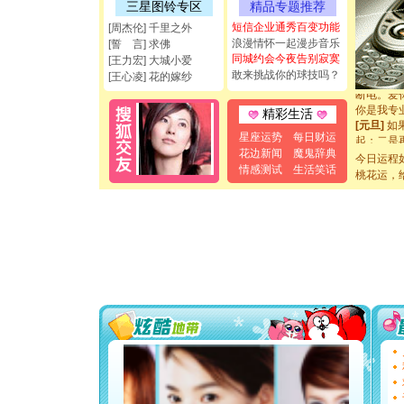
三星图铃专区
精品专题推荐
能正大光明
短信企业通秀百变功能
都要快乐噢
[周杰伦] 千里之外
[圣诞节]
浪漫情怀一起漫步音乐
[誓 言] 求佛
如意,快乐
同城约会今夜告别寂寞
[王力宏] 大城小爱
[元旦]
看
敢来挑战你的球技吗？
[王心凌] 花的嫁纱
断电。爱
你是我专
精彩生活
[元旦]
如
起；二是
星座运势
每日财运
离。水晶
花边新闻
魔鬼辞典
今日运程
[元旦]
当
情感测试
生活笑话
桃花运，
泣，这痛
卖了。水
[春节]
风
颜！冬去
道一声平
[春节]
传
片叶子是
送你一棵
[圣诞节]
你太多，
要平安！
[圣诞节]
能正大光明
都要快乐噢
[圣诞节]