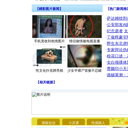
【精彩图片新闻】
【热门新闻推
·
萨达姆绞刑
·
公安部发A
·
纪念逝者
太
·
丁俊晖豪宅
手机竟收到色情图片
情侣偷情被电视直播
·
野生东北虎
·
专家辩论伪
·
校花口述：
·
女白领祼体
·
曹颖印小天
性文化扑克牌亮相
少女半裸尸首惨不忍睹
·
诡秘莫测：
【
相关链接
】
[圣诞节]
你太多，
要平安！
搜狐短信
小灵通
性感丽人
[圣诞节]