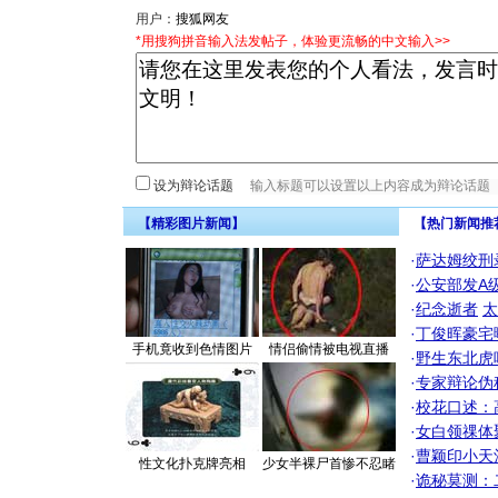
用户：
*用搜狗拼音输入法发帖子，体验更流畅的中文输入>>
设为辩论话题
【精彩图片新闻】
【热门新闻推
·
萨达姆绞刑
·
公安部发A
·
纪念逝者
太
·
丁俊晖豪宅
手机竟收到色情图片
情侣偷情被电视直播
·
野生东北虎
·
专家辩论伪
·
校花口述：
·
女白领祼体
·
曹颖印小天
性文化扑克牌亮相
少女半裸尸首惨不忍睹
·
诡秘莫测：