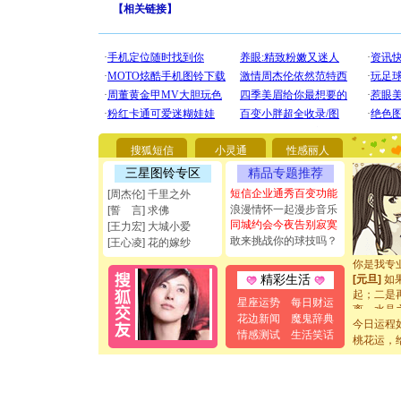
【
相关链接
】
[圣诞节]
你太多，
要平安！
搜狐短信
小灵通
性感丽人
[圣诞节]
能正大光明
三星图铃专区
精品专题推荐
都要快乐噢
短信企业通秀百变功能
[周杰伦] 千里之外
[圣诞节]
浪漫情怀一起漫步音乐
[誓 言] 求佛
如意,快乐
同城约会今夜告别寂寞
[王力宏] 大城小爱
[元旦]
看
敢来挑战你的球技吗？
断电。爱
[王心凌] 花的嫁纱
你是我专
[元旦]
如
精彩生活
起；二是
星座运势
每日财运
离。水晶
[元旦]
当
花边新闻
魔鬼辞典
今日运程
泣，这痛
情感测试
生活笑话
桃花运，
卖了。水
[春节]
风
颜！冬去
道一声平