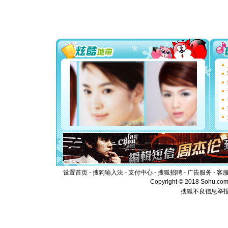
[春节]
传
片叶子是
送你一棵
[圣诞节]
你太多，
要平安！
[圣诞节]
能正大光明
都要快乐噢
[圣诞节]
如意,快乐
[元旦]
看
断电。爱
你是我专
[元旦]
如
起；二是
离。水晶
[元旦]
当
泣，这痛
卖了。水
设置首页
-
搜狗输入法
-
支付中心
-
搜狐招聘
-
广告服务
-
客
[春节]
风
Copyright © 2018 Sohu.com I
颜！冬去
搜狐不良信息举
道一声平
[春节]
传
片叶子是
送你一棵