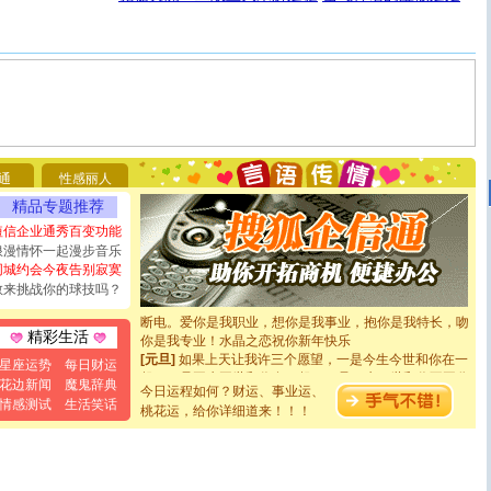
[圣诞节]
圣诞节到了，想想没什么送给你的，又不打算给
你太多，只有给你五千万：千万快乐！千万要健康！千万
通
性感丽人
要平安！千万要知足！千万不要忘记我！
[圣诞节]
不只这样的日子才会想起你,而是这样的日子才
精品专题推荐
能正大光明地骚扰你,告诉你,圣诞要快乐!新年要快乐!天天
短信企业通秀百变功能
都要快乐噢!
浪漫情怀一起漫步音乐
[圣诞节]
奉上一颗祝福的心,在这个特别的日子里,愿幸福,
同城约会今夜告别寂寞
如意,快乐,鲜花,一切美好的祝愿与你同在.圣诞快乐!
敢来挑战你的球技吗？
[元旦]
看到你我会触电；看不到你我要充电；没有你我会
断电。爱你是我职业，想你是我事业，抱你是我特长，吻
你是我专业！水晶之恋祝你新年快乐
精彩生活
[元旦]
如果上天让我许三个愿望，一是今生今世和你在一
星座运势
每日财运
起；二是再生再世和你在一起；三是三生三世和你不再分
花边新闻
魔鬼辞典
离。水晶之恋祝你新年快乐
今日运程如何？财运、事业运、
情感测试
生活笑话
[元旦]
当我狠下心扭头离去那一刻，你在我身后无助地哭
桃花运，给你详细道来！！！
泣，这痛楚让我明白我多么爱你。我转身抱住你：这猪不
卖了。水晶之恋祝你新年快乐。
[春节]
风柔雨润好月圆，半岛铁盒伴身边，每日尽显开心
颜！冬去春来似水如烟，劳碌人生需尽欢！听一曲轻歌，