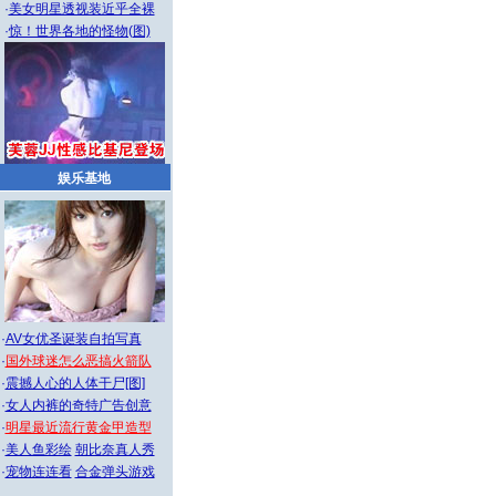
·
美女明星透视装近乎全裸
·
惊！世界各地的怪物(图)
娱乐基地
·
AV女优圣诞装自拍写真
·
国外球迷怎么恶搞火箭队
·
震撼人心的人体干尸[图]
·
女人内裤的奇特广告创意
·
明星最近流行黄金甲造型
·
美人鱼彩绘
朝比奈真人秀
·
宠物连连看
合金弹头游戏