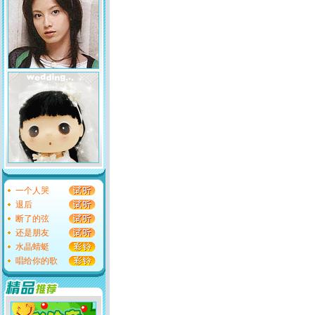
一个人哭
退后
断了的弦
还是朋友
水晶蜻蜓
唱给你的歌