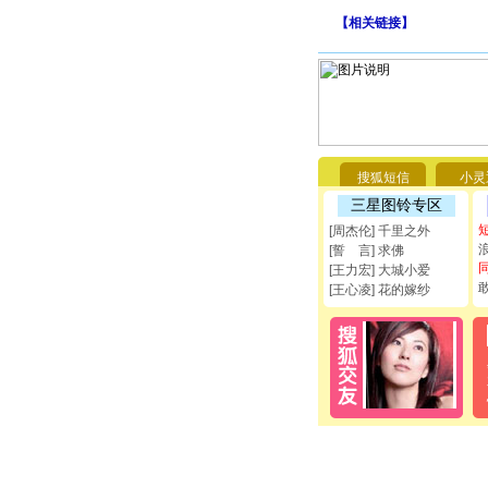
【
相关链接
】
搜狐短信
小灵
三星图铃专区
[周杰伦] 千里之外
[誓 言] 求佛
[王力宏] 大城小爱
[王心凌] 花的嫁纱