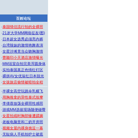
百姓论坛
·
泰国情侣流行拍的全裸照
·
21岁大学MM网络征友(图)
·
日本超女选秀必须亮内裤
·
台湾辣妹的激情艳舞表演
·
女星沙滩竟当众吻胸激情
·
曹颖印小天酒店激情曝光
·
MM浴室自拍完美浑圆身体
·
实拍泰国真正色情红灯区
·
裸拼AV女优翁红日本脱光
·
女孩旅店偷情被暗拍全程
·
半裸女高空玩跳伞乳横飞
·
用胸推拿的异性泰式按摩
·
李倩蓉放荡全裸照性感照
·
游戏MM选拔现场随便碰臀
·
女星拍戏时胸部惨遭蹂躏
·
老板电脑里和二奶开房照
·
视频女屋内裸身挑逗一幕
·
无耻病人手机拍护士裙底