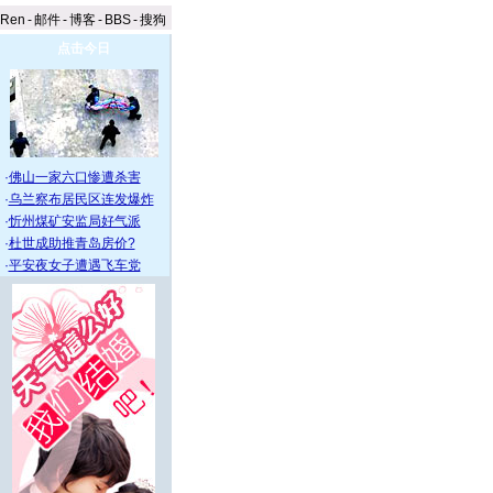
aRen
-
邮件
-
博客
-
BBS
-
搜狗
点击今日
·
佛山一家六口惨遭杀害
·
乌兰察布居民区连发爆炸
·
忻州煤矿安监局好气派
·
杜世成助推青岛房价?
·
平安夜女子遭遇飞车党