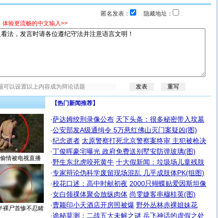
匿名发表：
隐藏地址：
，体验更流畅的中文输入>>
【热门新闻推荐】
·
萨达姆绞刑录像公布
天下头条：很多秘密带入坟墓
·
公安部发A级通缉令 5万悬红佛山灭门案疑凶(图)
·
纪念逝者
太原警察打死北京警察案终审 主犯被枪决
·
丁俊晖豪宅曝光 政府免费送别墅安防弹玻璃(图)
偷情被电视直播
·
野生东北虎咬死黄牛
十大假新闻：垃圾场儿童残肢
·
专家辩论伪科学废留现场混乱 几乎成肢体PK(组图)
·
校花口述：高中时献初夜
2000只蝴蝶贴爱因斯坦像
·
女白领祼体聚会放纵肉体
尚雯婕客串穆桂英(图)
·
曹颖印小天酒店开房照被爆
野外丛林赤裸姐妹花
半裸尸首惨不忍睹
·
诡秘莫测：二战五大未解之谜
岳飞神话的虚假之处