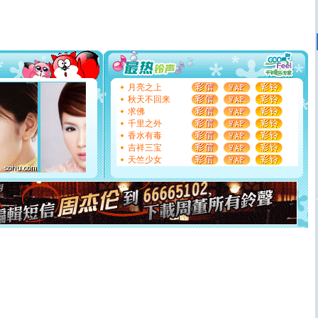
道一声平安！新年吉祥万事如愿
[春节]
传说薰衣草有四片叶子：第一片叶子是信仰，第二
片叶子是希望，第三片叶子是爱情，第四片叶子是幸运。
送你一棵薰衣草，愿你新年快乐！
[圣诞节]
圣诞节到了，想想没什么送给你的，又不打算给
你太多，只有给你五千万：千万快乐！千万要健康！千万
要平安！千万要知足！千万不要忘记我！
月亮之上
[圣诞节]
不只这样的日子才会想起你,而是这样的日子才
秋天不回来
能正大光明地骚扰你,告诉你,圣诞要快乐!新年要快乐!天天
求佛
都要快乐噢!
千里之外
[圣诞节]
奉上一颗祝福的心,在这个特别的日子里,愿幸福,
香水有毒
如意,快乐,鲜花,一切美好的祝愿与你同在.圣诞快乐!
吉祥三宝
[元旦]
看到你我会触电；看不到你我要充电；没有你我会
天竺少女
断电。爱你是我职业，想你是我事业，抱你是我特长，吻
你是我专业！水晶之恋祝你新年快乐
[元旦]
如果上天让我许三个愿望，一是今生今世和你在一
起；二是再生再世和你在一起；三是三生三世和你不再分
离。水晶之恋祝你新年快乐
[元旦]
当我狠下心扭头离去那一刻，你在我身后无助地哭
泣，这痛楚让我明白我多么爱你。我转身抱住你：这猪不
卖了。水晶之恋祝你新年快乐。
[春节]
风柔雨润好月圆，半岛铁盒伴身边，每日尽显开心
颜！冬去春来似水如烟，劳碌人生需尽欢！听一曲轻歌，
道一声平安！新年吉祥万事如愿
[春节]
传说薰衣草有四片叶子：第一片叶子是信仰，第二
片叶子是希望，第三片叶子是爱情，第四片叶子是幸运。