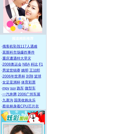
频道精彩推荐
·
俄客机坠毁117人遇难
·
莫斯科市场爆炸事件
·
重庆遭遇特大旱灾
·
2008奥运会
NBA
科比
F1
·
男篮世锦赛
姚明
王治郅
·
2006年世界杯
刘翔
篮球
·
女足亚洲杯
体育彩票
·
mpv
suv
跑车
微型车
·
一汽奔腾
2006广州车展
·
九寨沟
国美收购永乐
·
蔡依林身着CPU芯片衣