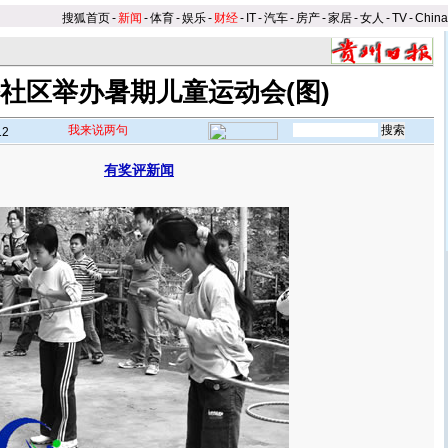
搜狐首页
-
新闻
-
体育
-
娱乐
-
财经
-
IT
-
汽车
-
房产
-
家居
-
女人
-
TV
-
Chin
社区举办暑期儿童运动会(图)
我来说两句
12
有奖评新闻
】