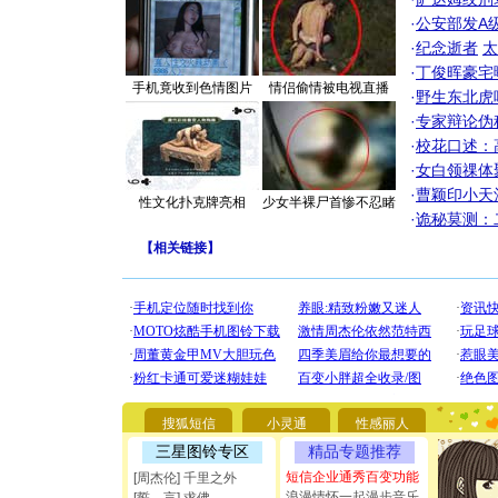
·
公安部发A
·
纪念逝者
太
·
丁俊晖豪宅
手机竟收到色情图片
情侣偷情被电视直播
·
野生东北虎
·
专家辩论伪
·
校花口述：
·
女白领祼体
·
曹颖印小天
性文化扑克牌亮相
少女半裸尸首惨不忍睹
·
诡秘莫测：
【
相关链接
】
[圣诞节]
你太多，
要平安！
[圣诞节]
能正大光明
都要快乐噢
[圣诞节]
如意,快乐
搜狐短信
小灵通
性感丽人
[元旦]
看
断电。爱
三星图铃专区
精品专题推荐
你是我专
短信企业通秀百变功能
[周杰伦] 千里之外
[元旦]
如
浪漫情怀一起漫步音乐