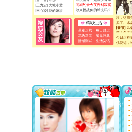
[誓 言] 求佛
起；二是
同城约会今夜告别寂寞
[王力宏] 大城小爱
离。水晶
敢来挑战你的球技吗？
[王心凌] 花的嫁纱
[元旦]
当
泣，这痛
卖了。水
精彩生活
[春节]
风
星座运势
每日财运
颜！冬去
花边新闻
魔鬼辞典
道一声平
今日运程
[春节]
传
情感测试
生活笑话
桃花运，
片叶子是
送你一棵
[圣诞节]
你太多，
要平安！
[圣诞节]
能正大光明
都要快乐噢
[圣诞节]
如意,快乐
[元旦]
看
断电。爱
你是我专
[元旦]
如
起；二是
离。水晶
[元旦]
当
泣，这痛