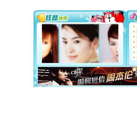
片叶子是
送你一棵
[圣诞节]
你太多，
要平安！
[圣诞节]
能正大光明
都要快乐噢
[圣诞节]
如意,快乐
[元旦]
看
断电。爱
你是我专
[元旦]
如
起；二是
离。水晶
[元旦]
当
泣，这痛
卖了。水
[春节]
风
颜！冬去
道一声平
[春节]
传
片叶子是
送你一棵