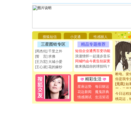
[圣诞节]
你太多，
搜狐短信
小灵通
性感丽人
要平安！
[圣诞节]
三星图铃专区
精品专题推荐
能正大光明
短信企业通秀百变功能
[周杰伦] 千里之外
都要快乐噢
浪漫情怀一起漫步音乐
[誓 言] 求佛
[圣诞节]
同城约会今夜告别寂寞
[王力宏] 大城小爱
如意,快乐
敢来挑战你的球技吗？
[王心凌] 花的嫁纱
[元旦]
看
断电。爱
你是我专
精彩生活
[元旦]
如
星座运势
每日财运
起；二是
花边新闻
魔鬼辞典
离。水晶
今日运程
[元旦]
当
情感测试
生活笑话
桃花运，
泣，这痛
卖了。水
[春节]
风
颜！冬去
道一声平
[春节]
传