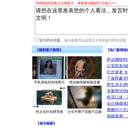
*用搜狗拼音输入法发帖子，体验更流畅的中文输入>>
设为辩论话题
【精彩图片新闻】
【热门新闻推
·
萨达姆绞刑
·
公安部发A
·
纪念逝者
太
·
丁俊晖豪宅
手机竟收到色情图片
情侣偷情被电视直播
·
野生东北虎
·
专家辩论伪
·
校花口述：
·
女白领祼体
·
曹颖印小天
性文化扑克牌亮相
少女半裸尸首惨不忍睹
·
诡秘莫测：
【
相关链接
】