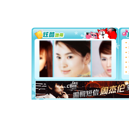
颜！冬去
道一声平
[春节]
传
片叶子是
送你一棵
[圣诞节]
你太多，
要平安！
[圣诞节]
能正大光明
都要快乐噢
[圣诞节]
如意,快乐
[元旦]
看
断电。爱
你是我专
[元旦]
如
起；二是
离。水晶
[元旦]
当
泣，这痛
卖了。水
[春节]
风
颜！冬去
道一声平
[春节]
传